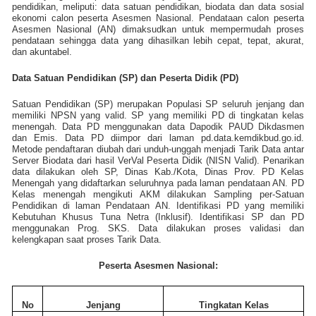
pendidikan, meliputi: data satuan pendidikan, biodata dan data sosial
ekonomi calon peserta Asesmen Nasional. Pendataan calon peserta
Asesmen Nasional (AN) dimaksudkan untuk mempermudah proses
pendataan sehingga data yang dihasilkan lebih cepat, tepat, akurat,
dan akuntabel.
Data Satuan Pendidikan (SP) dan Peserta Didik (PD)
Satuan Pendidikan (SP) merupakan Populasi SP seluruh jenjang dan
memiliki NPSN yang valid. SP yang memiliki PD di tingkatan kelas
menengah. Data PD menggunakan data Dapodik PAUD Dikdasmen
dan Emis. Data PD diimpor dari laman pd.data.kemdikbud.go.id.
Metode pendaftaran diubah dari unduh-unggah menjadi Tarik Data antar
Server Biodata dari hasil VerVal Peserta Didik (NISN Valid). Penarikan
data dilakukan oleh SP, Dinas Kab./Kota, Dinas Prov. PD Kelas
Menengah yang didaftarkan seluruhnya pada laman pendataan AN. PD
Kelas menengah mengikuti AKM dilakukan Sampling per-Satuan
Pendidikan di laman Pendataan AN. Identifikasi PD yang memiliki
Kebutuhan Khusus Tuna Netra (Inklusif). Identifikasi SP dan PD
menggunakan Prog. SKS. Data dilakukan proses validasi dan
kelengkapan saat proses Tarik Data.
Peserta Asesmen Nasional:
No
Jenjang
Tingkatan Kelas