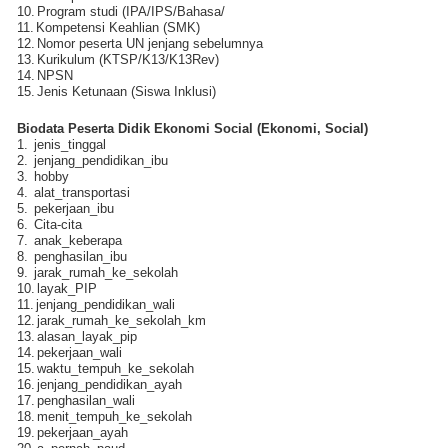
10.
Program studi (IPA/IPS/Bahasa/
11.
Kompetensi Keahlian (SMK)
12.
Nomor peserta UN jenjang sebelumnya
13.
Kurikulum (KTSP/K13/K13Rev)
14.
NPSN
15.
Jenis Ketunaan (Siswa Inklusi)
Biodata Peserta Didik Ekonomi Social (Ekonomi, Social)
1.
jenis_tinggal
2.
jenjang_pendidikan_ibu
3.
hobby
4.
alat_transportasi
5.
pekerjaan_ibu
6.
Cita-cita
7.
anak_keberapa
8.
penghasilan_ibu
9.
jarak_rumah_ke_sekolah
10.
layak_PIP
11.
jenjang_pendidikan_wali
12.
jarak_rumah_ke_sekolah_km
13.
alasan_layak_pip
14.
pekerjaan_wali
15.
waktu_tempuh_ke_sekolah
16.
jenjang_pendidikan_ayah
17.
penghasilan_wali
18.
menit_tempuh_ke_sekolah
19.
pekerjaan_ayah