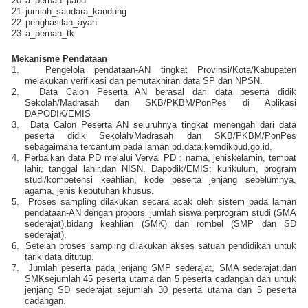
20.
a_pernah_paud
21.
jumlah_saudara_kandung
22.
penghasilan_ayah
23.
a_pernah_tk
Mekanisme Pendataan
1.
Pengelola pendataan-AN tingkat Provinsi/Kota/Kabupaten
melakukan verifikasi dan pemutakhiran data SP dan NPSN.
2.
Data Calon Peserta AN berasal dari data peserta didik
Sekolah/Madrasah dan SKB/PKBM/PonPes di Aplikasi
DAPODIK/EMIS
3.
Data Calon Peserta AN seluruhnya tingkat menengah dari data
peserta didik Sekolah/Madrasah dan SKB/PKBM/PonPes
sebagaimana tercantum pada laman pd.data.kemdikbud.go.id.
4.
Perbaikan data PD melalui Verval PD : nama, jeniskelamin, tempat
lahir, tanggal lahir,dan NISN. Dapodik/EMIS: kurikulum, program
studi/kompetensi keahlian, kode peserta jenjang sebelumnya,
agama, jenis kebutuhan khusus.
5.
Proses sampling dilakukan secara acak oleh sistem pada laman
pendataan-AN dengan proporsi jumlah siswa perprogram studi (SMA
sederajat),bidang keahlian (SMK) dan rombel (SMP dan SD
sederajat).
6.
Setelah proses sampling dilakukan akses satuan pendidikan untuk
tarik data ditutup.
7.
Jumlah peserta pada jenjang SMP sederajat, SMA sederajat,dan
SMKsejumlah 45 peserta utama dan 5 peserta cadangan dan untuk
jenjang SD sederajat sejumlah 30 peserta utama dan 5 peserta
cadangan.