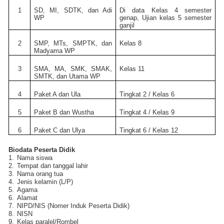
1
SD, MI, SDTK, dan Adi
Di data Kelas 4 semester
WP
genap, Ujian kelas 5 semester
ganjil
2
SMP, MTs, SMPTK, dan
Kelas 8
Madyama WP
3
SMA, MA, SMK, SMAK,
Kelas 11
SMTK, dan Utama WP
4
Paket A dan Ula
Tingkat 2 / Kelas 6
5
Paket B dan Wustha
Tingkat 4 / Kelas 9
6
Paket C dan Ulya
Tingkat 6 / Kelas 12
Biodata Peserta Didik
1.
Nama siswa
2.
Tempat dan tanggal lahir
3.
Nama orang tua
4.
Jenis kelamin (L/P)
5.
Agama
6.
Alamat
7.
NIPD/NIS (Nomer Induk Peserta Didik)
8.
NISN
9.
Kelas paralel/Rombel