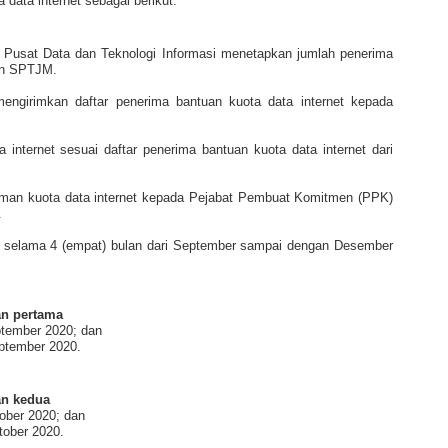
data internet sebagai berikut:
Pusat Data dan Teknologi Informasi menetapkan jumlah penerima
gan SPTJM.
engirimkan daftar penerima bantuan kuota data internet kepada
 internet sesuai daftar penerima bantuan kuota data internet dari
iriman kuota data internet kepada Pejabat Pembuat Komitmen (PPK)
.
an selama 4 (empat) bulan dari September sampai dengan Desember
an pertama
ptember 2020; dan
eptember 2020.
an kedua
tober 2020; dan
tober 2020.