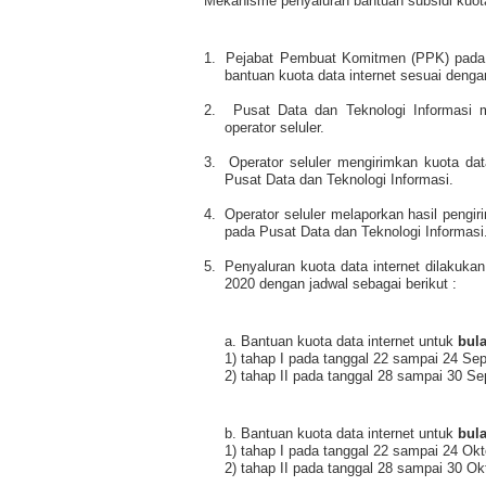
Mekanisme penyaluran bantuan subsidi kuota 
1.
Pejabat Pembuat Komitmen (PPK) pada 
bantuan kuota data internet sesuai den
2.
Pusat Data dan Teknologi Informasi m
operator seluler.
3.
Operator seluler mengirimkan kuota data
Pusat Data dan Teknologi Informasi.
4.
Operator seluler melaporkan hasil peng
pada Pusat Data dan Teknologi Informasi
5.
Penyaluran kuota data internet dilakuk
2020 dengan jadwal sebagai berikut :
a. Bantuan kuota data internet untuk
bul
1) tahap I pada tanggal 22 sampai 24 Se
2) tahap II pada tanggal 28 sampai 30 S
b. Bantuan kuota data internet untuk
bul
1) tahap I pada tanggal 22 sampai 24 Ok
2) tahap II pada tanggal 28 sampai 30 Ok