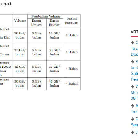
berikut:
ART
C
Tel
Des
S
ten
Sat
Pem
7
Men
35 
A
Tah
P
Sem
J