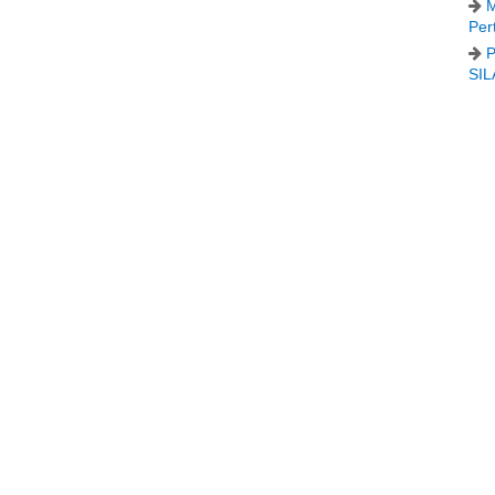
M
Per
P
SIL