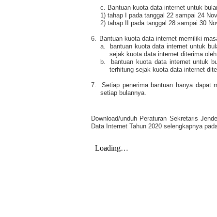
c. Bantuan kuota data internet untuk bul
1) tahap I pada tanggal 22 sampai 24 No
2) tahap II pada tanggal 28 sampai 30 N
6.
Bantuan kuota data internet memiliki masa
a.
bantuan kuota data internet untuk bul
sejak kuota data internet diterima ole
b.
bantuan kuota data internet untuk b
terhitung sejak kuota data internet di
7.
Setiap penerima bantuan hanya dapat m
setiap bulannya.
Download/unduh Peraturan Sekretaris Jend
Data Internet Tahun 2020 selengkapnya pada 