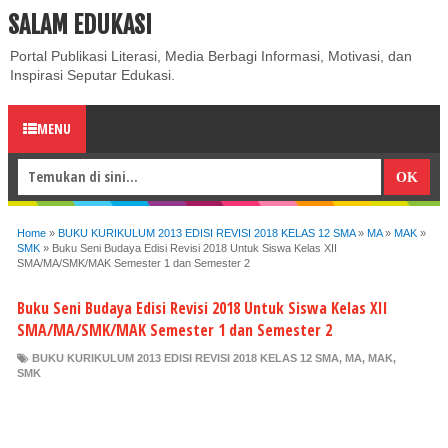
SALAM EDUKASI
ABOUT
CONTACT US
PRIVACY POLICY
DISCLAIMER
Portal Publikasi Literasi, Media Berbagi Informasi, Motivasi, dan
Inspirasi Seputar Edukasi.
MENU
Home
»
BUKU KURIKULUM 2013 EDISI REVISI 2018 KELAS 12 SMA
»
MA
»
MAK
»
SMK
»
Buku Seni Budaya Edisi Revisi 2018 Untuk Siswa Kelas XII
SMA/MA/SMK/MAK Semester 1 dan Semester 2
Buku Seni Budaya Edisi Revisi 2018 Untuk Siswa Kelas XII
SMA/MA/SMK/MAK Semester 1 dan Semester 2
BUKU KURIKULUM 2013 EDISI REVISI 2018 KELAS 12 SMA
,
MA
,
MAK
,
SMK