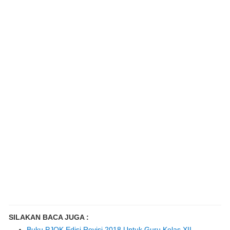
SILAKAN BACA JUGA :
Buku PJOK Edisi Revisi 2018 Untuk Guru Kelas XII