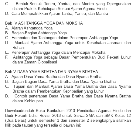
C.
Bentuk-Bentuk Tantra, Yantra, dan Mantra yang Dipergunakan
dalam Praktik Kehidupan Sesuai Ajaran Agama Hindu
D.
Cara Mempraktikkan Ajaran Tantra, Yantra, dan Mantra
Bab IV ASHTANGGA YOGA DAN MOKSHA
A.
Ajaran Ashtangga Yoga
B.
Bagian-Bagian Ashtangga Yoga
C.
Hambatan dan Tantangan dalam Penerapan Ashtangga Yoga
D.
Manfaat Ajaran Ashtangga Yoga untuk Kesehatan Jasmani dan
Rohani
E.
Penerapan Ashtangga Yoga dalam Mencapai Moksha
F.
Ashtangga Yoga sebagai Dasar Pembentukan Budi Pekerti Luhur
dalam Zaman Globalisasi
Bab V DASA YAMA BRATHA DAN NYAMA BRATHA
A.
Ajaran Dasa Yama Bratha dan Dasa Nyama Bratha
B.
Bagian-Bagian Dasa Yama Bratha dan Dasa Nyama Bratha
C.
Tujuan dan Manfaat Ajaran Dasa Yama Bratha dan Dasa Nyama
Bratha dalam Pembentukan Kepribadian yang Luhur
D.
Contoh penerapan Dasa Yama Bratha dan Dasa Nyama Bratha
dalam Kehidupan
Download/unduh Buku Kurikulum 2013 Pendidikan Agama Hindu dan
Budi Pekerti Edisi Revisi 2018 untuk Siswa SMA dan SMK Kelas 12
(Dua Belas) untuk semester 1 dan semester 2 selengkapnya silahkan
klik pada tautan yang tersedia di bawah ini: