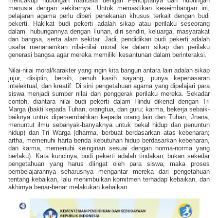
mencakup hubungan manusia dengan Penciptanya dan hubungan
manusia dengan sekitarnya. Untuk memastikan keseimbangan ini,
pelajaran agama perlu diberi penekanan khusus terkait dengan budi
pekerti. Hakikat budi pekerti adalah sikap atau perilaku seseorang
dalam
hubungannya dengan Tuhan, diri sendiri, keluarga, masyarakat
dan bangsa, serta alam sekitar. Jadi, pendidikan budi pekerti adalah
usaha menanamkan nilai-nilai moral ke dalam sikap dan perilaku
generasi bangsa agar mereka memiliki kesantunan dalam berinteraksi.
Nilai-nilai moral/karakter yang ingin kita bangun antara lain adalah sikap
jujur, disiplin, bersih, penuh kasih sayang, punya kepenasaran
intelektual, dan kreatif. Di sini pengetahuan agama yang dipelajari para
siswa menjadi sumber nilai dan penggerak perilaku mereka. Sekadar
contoh, diantara nilai budi pekerti dalam Hindu dikenal dengan Tri
Marga (bakti kepada Tuhan, orangtua, dan guru; karma, bekerja sebaik-
baiknya untuk dipersembahkan kepada orang lain dan Tuhan; Jnana,
menuntut ilmu sebanyak-banyaknya untuk bekal hidup dan penuntun
hidup) dan Tri Warga (dharma, berbuat berdasarkan atas kebenaran;
artha, memenuhi harta benda kebutuhan hidup berdasarkan kebenaran,
dan karma, memenuhi keinginan sesuai dengan norma-norma yang
berlaku). Kata kuncinya, budi pekerti adalah tindakan, bukan sekedar
pengetahuan yang harus diingat oleh para siswa, maka proses
pembelajarannya seharusnya mengantar mereka dari pengetahuan
tentang kebaikan, lalu menimbulkan komitmen terhadap kebaikan, dan
akhirnya benar-benar melakukan kebaikan.