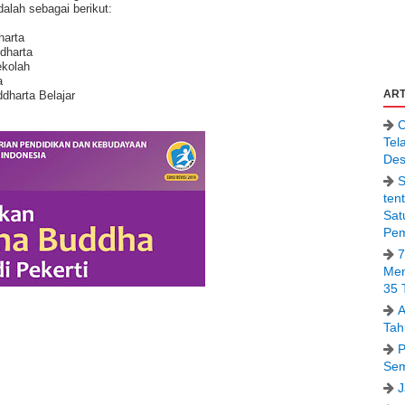
alah sebagai berikut:
harta
dharta
ekolah
a
ART
ddharta Belajar
C
Tel
Des
S
ten
Sat
Pem
7
Men
35 
A
Tah
P
Sem
J