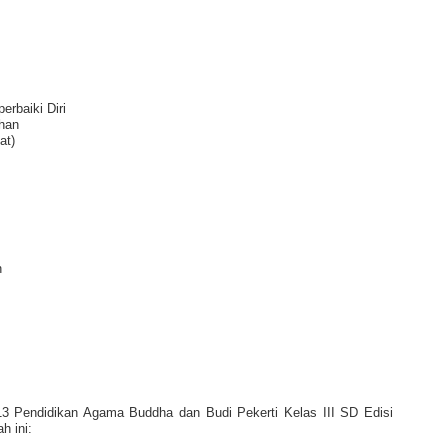
rbaiki Diri
ahan
at)
h
3 Pendidikan Agama Buddha dan Budi Pekerti Kelas III SD Edisi
h ini: