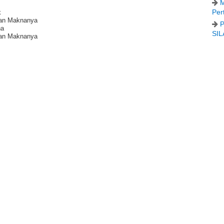
M
Per
k
dan Maknanya
P
ha
SIL
dan Maknanya