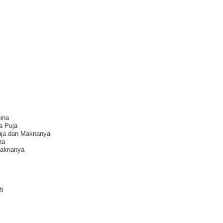
ina
a Puja
uja dan Maknanya
na
Maknanya
ti