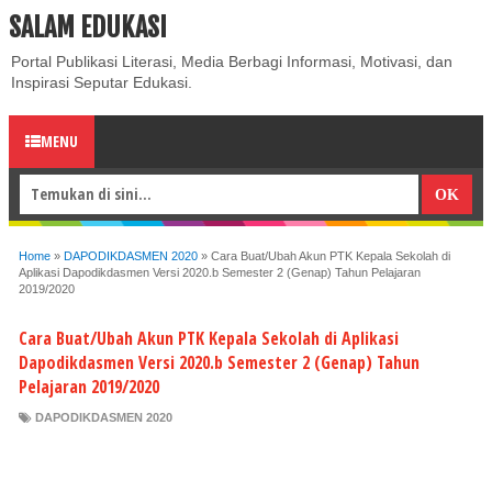
SALAM EDUKASI
ABOUT
CONTACT US
PRIVACY POLICY
DISCLAIMER
Portal Publikasi Literasi, Media Berbagi Informasi, Motivasi, dan
Inspirasi Seputar Edukasi.
MENU
Home
»
DAPODIKDASMEN 2020
»
Cara Buat/Ubah Akun PTK Kepala Sekolah di
Aplikasi Dapodikdasmen Versi 2020.b Semester 2 (Genap) Tahun Pelajaran
2019/2020
Cara Buat/Ubah Akun PTK Kepala Sekolah di Aplikasi
Dapodikdasmen Versi 2020.b Semester 2 (Genap) Tahun
Pelajaran 2019/2020
DAPODIKDASMEN 2020