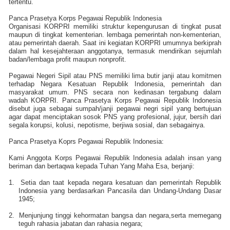
tertentu.
Panca Prasetya Korps Pegawai Republik Indonesia
Organisasi KORPRI memiliki struktur kepengurusan di tingkat pusat
maupun di tingkat kementerian. lembaga pemerintah non-kementerian,
atau pemerintah daerah. Saat ini kegiatan KORPRI umumnya berkiprah
dalam hal kesejahteraan anggotanya, termasuk mendirikan sejumlah
badan/lembaga profit maupun nonprofit.
Pegawai Negeri Sipil atau PNS memiliki lima butir janji atau komitmen
terhadap Negara Kesatuan Republik Indonesia, pemerintah dan
masyarakat umum. PNS secara non kedinasan tergabung dalam
wadah KORPRI. Panca Prasetya Korps Pegawai Republik Indonesia
disebut juga sebagai sumpah/janji pegawai negri sipil yang bertujuan
agar dapat menciptakan sosok PNS yang profesional, jujur, bersih dari
segala korupsi, kolusi, nepotisme, berjiwa sosial, dan sebagainya.
Panca Prasetya Koprs Pegawai Republik Indonesia:
Kami Anggota Korps Pegawai Republik Indonesia adalah insan yang
beriman dan bertaqwa kepada Tuhan Yang Maha Esa, berjanji:
1.
Setia dan taat kepada negara kesatuan dan pemerintah Republik
Indonesia yang berdasarkan Pancasila dan Undang-Undang Dasar
1945;
2.
Menjunjung tinggi kehormatan bangsa dan negara,serta memegang
teguh rahasia jabatan dan rahasia negara;