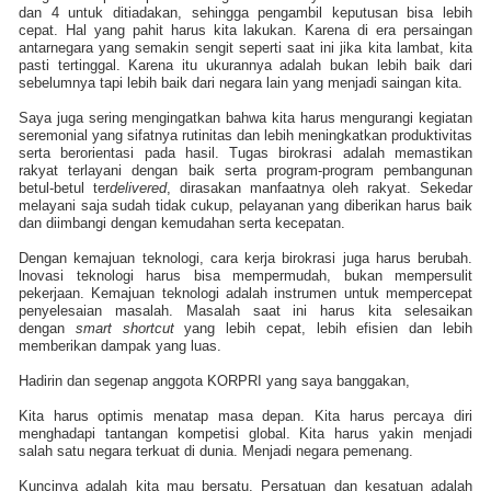
dan 4 untuk ditiadakan, sehingga pengambil keputusan bisa lebih
cepat. Hal yang pahit harus kita lakukan. Karena di era persaingan
antarnegara yang semakin sengit seperti saat ini jika kita lambat, kita
pasti tertinggal. Karena itu ukurannya adalah bukan lebih baik dari
sebelumnya tapi lebih baik dari negara lain yang menjadi saingan kita.
Saya juga sering mengingatkan bahwa kita harus mengurangi kegiatan
seremonial yang sifatnya rutinitas dan lebih meningkatkan produktivitas
serta berorientasi pada hasil. Tugas birokrasi adalah memastikan
rakyat terlayani dengan
baik serta program-program pembangunan
betul-betul t
er
delivered
, dirasakan manfaatnya oleh rakyat. Sekedar
melayani saja sudah tidak cukup, pelayanan yang diberikan harus baik
dan diimbangi dengan kemudahan serta kecepatan.
Dengan kemajuan teknologi, cara kerja birokrasi juga harus berubah.
lnovasi teknologi harus bisa mempermudah, bukan mempersulit
pekerjaan. Kemajuan teknologi adalah instrumen untuk mempercepat
penyelesaian masalah. Masalah saat ini harus kita selesaikan
dengan
smart shortcut
yang lebih cepat, lebih efisien dan lebih
memberikan dampak yang luas.
Hadirin dan segenap anggota KORPRI yang saya banggakan,
Kita harus optimis menatap masa depan. Kita harus percaya diri
menghadapi tantangan kompetisi global. Kita harus yakin menjadi
salah satu negara terkuat di dunia. Menjadi negara pemenang.
Kuncinya adalah kita mau bersatu. Persatuan dan kesatuan adalah