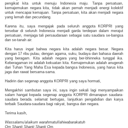
pengikat kita untuk menuju lndonesia maju. Tanpa persatuan,
kemajemukan negara kita, tidak akan pernah menjadi energi kolektif
untuk mencapai kemajuan. Tanpa persatuan, kita akan menjadi negara
yang lemah dan pecundang.
Karena itu, saya mengajak pada seluruh anggota KORPRI yang
tersebar di seluruh lndonesia menjadi garda terdepan dalam merajut
persatuan, menjaga tali persaudaraan sebagai satu saudara se-bangsa
dan se-tanah air.
Kita harus ingat bahwa negara kita adalah negara besar. Negara
dengan 17 ribu pulau, dengan agama, suku, budaya dan bahasa daerah
yang beragam. Kita adalah negara yang ber-bhinneka tunggal ika.
Keberagaman ini adalah kekuatan kita. Kemajemukan adalah anugerah
dari Tuhan Yang Maha Esa kepada bangsa lndonesia, yang harus kita
jaga dan rawat
bersama-sama.
Hadirin dan segenap anggota KORPRI yang saya hormati,
Mengakhiri sambutan saya ini, saya ingin sekali lagi menyampaikan
salam hangat kepada segenap anggota KORPRI dimanapun saudara-
saudara berada. selamat bertugas, Ianjutkan pengabdian dan karya
terbaik Saudara-saudara bagi rakyat, bangsa dan negara.
Terima kasih,
Wassalamu'aIaikum warahmatuIIahiwabarakatuh
Om Shanti Shanti Shanti Om,