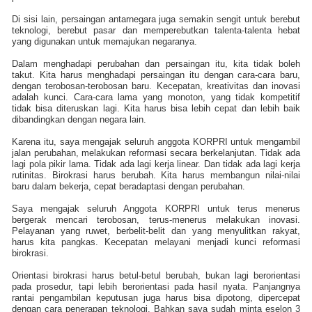
Di sisi lain, persaingan antarnegara juga semakin sengit untuk berebut
teknologi, berebut pasar dan memperebutkan talenta
-
talenta hebat
yang digunakan untuk memajukan negaranya.
Dalam menghadapi perubahan dan persaingan itu, kita tidak boleh
takut. Kita harus menghadapi persaingan itu dengan cara-cara baru,
dengan terobosan-terobosan baru. Kecepatan, kreativitas dan inovasi
adalah kunci. Cara-cara lama yang monoton, yang tidak kompetitif
tidak bisa diteruskan lagi. Kita harus bisa lebih cepat dan lebih baik
dibandingkan dengan negara lain.
Karena itu, saya mengajak seluruh anggota KORPRI untuk mengambil
jalan perubahan, melakukan reformasi secara berkelanjutan. Tidak ada
lagi pola pikir lama. Tidak ada lagi kerja linear. Dan tidak ada lagi kerja
rutinitas. Birokrasi harus berubah. Kita harus membangun nilai-nilai
baru dalam bekerja, cepat beradaptasi dengan perubahan.
Saya mengajak seluruh Anggota KORPRI untuk terus menerus
bergerak mencari terobosan, terus
-
menerus melakukan inovasi.
Pelayanan yang ruwet, berbelit-belit dan yang menyulitkan rakyat,
harus kita pangkas. Kecepatan melayani menjadi kunci reformasi
birokrasi.
Orientasi birokrasi harus betul-betul berubah, bukan lagi berorientasi
pada prosedur, tapi lebih berorientasi pada hasil nyata. Panjangnya
rantai pengambilan keputusan juga harus bisa dipotong, dipercepat
dengan cara penerapan teknologi. Bahkan saya sudah minta eselon 3