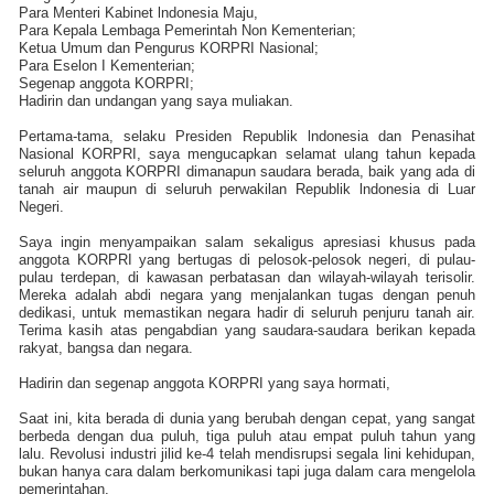
Para Menteri Kabinet lndonesia Maju,
Para Kepala Lembaga Pemerintah Non Kementerian;
Ketua Umum dan Pengurus KORPRI Nasional;
Para Eselon I Kementerian;
Segenap anggota KORPRI;
Hadirin dan undangan yang saya muliakan.
Pertama
-
tama, selaku Presiden Republik lndonesia dan Penasihat
Nasional KORPRI, saya mengucapkan selamat ulang tahun kepada
seluruh anggota KORPRI dimanapun saudara berada, baik yang ada di
tanah air maupun di seluruh pe
rw
akilan Republik lndonesia di Luar
Negeri.
Saya ingin menyampaikan salam sekaligus apresiasi khusus pada
anggota KORPRI yang bertugas di pelosok
-
pelosok negeri, di pulau-
pulau terdepan, di kawasan perbatasan dan wilayah-wilayah terisolir.
Mereka adalah abdi negara yang menjalankan tugas dengan penuh
dedikasi, untuk memastikan negara hadir di seluruh penjuru tanah air.
Terima kasih atas pengabdian yang saudara-saudara berikan kepada
rakyat, bangsa dan negara.
Hadirin dan segenap anggota KORPRI yang saya hormati,
Saat ini, kita berada di dunia yang berubah dengan cepat, yang sangat
berbeda dengan dua puluh, tiga puluh atau empat puluh tahun yang
lalu. Revolusi industri jilid ke-4 telah mendisrupsi segala lini kehidupan,
bukan hanya cara dalam berkomunikasi tapi juga dalam cara mengelola
pemerintahan.