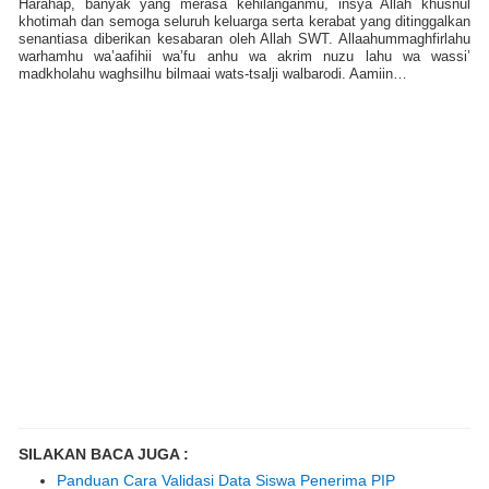
Harahap, banyak yang merasa kehilanganmu, insya Allah khusnul
khotimah dan semoga seluruh keluarga serta kerabat yang ditinggalkan
senantiasa diberikan kesabaran oleh Allah SWT. Allaahummaghfirlahu
warhamhu wa’aafihii wa’fu anhu wa akrim nuzu lahu wa wassi’
madkholahu waghsilhu bilmaai wats-tsalji walbarodi. Aamiin…
SILAKAN BACA JUGA :
Panduan Cara Validasi Data Siswa Penerima PIP