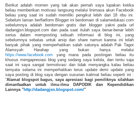
Berikut adalah momen yang tak akan pernah saya lupakan ketika
beliau memberikan motivasi langsung melalui linimasa akun Facebook
beliau yang saat ini sudah memiliki pengikut lebih dari 18 ribu ini.
Sebelum laman berflatform Blogger ini berdomain di salamedukasi.com
sebelumnya adalah berdomain gratis dari blogger yakni pada url
dadangjsn.blogspot.com dan pada saat itulah saya benar-benar lebih
serius dalam memposting sebuah informasi di blog ini, yang
sebelumnya sebatas untuk arsip dan share namun karena ini telah
banyak pihak yang memperhatikan salah satunya adalah Pak Tagor
Alamsyah Harahap yang bukan hanya melalui
https://www.facebook.com
yang mana pada postingan beliau itu
khusus mengapresiasi blog yang sedang saya kelola, dan tentu saja
saat ini saya sangat termotivasi dan tidak menyangka kalau beliau
ternyata selama ini memperhatikan terus update demi update yang
saya posting di blog saya dengan susunan kalimat beliau seperti ini :
“
Alamat blogspot bagus, saya apresiasi bagi pemiliknya silahkan
dimanfaatkan untuk ilmu-ilmu DAPODIK dan Kependidikan
Lainnya "
http://dadangjsn.blogspot.com/
"