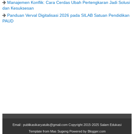
Manajemen Konflik: Cara Cerdas Ubah Pertengkaran Jadi Solusi
dan Kesuksesan
Panduan Verval Digitalisasi 2026 pada SILAB Satuan Pendidikan
PAUD
Email : publikasikaryatulis@gmail.com Copyr
i
ght 2015-2025
Salam Edukasi
Template from
Mas Sugeng
Powered by
Blogger.com