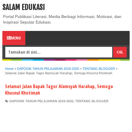
SALAM EDUKASI
ABOUT
CONTACT US
PRIVACY POLICY
DISCLAIMER
Portal Publikasi Literasi, Media Berbagi Informasi, Motivasi, dan
Inspirasi Seputar Edukasi.
MENU
Home
»
DAPODIK TAHUN PELAJARAN 2019-2020
»
TENTANG BLOGGER
»
Selamat Jalan Bapak Tagor Alamsyah Harahap, Semoga Khusnul Khotimah
Selamat Jalan Bapak Tagor Alamsyah Harahap, Semoga
Khusnul Khotimah
DAPODIK TAHUN PELAJARAN 2019-2020
,
TENTANG BLOGGER