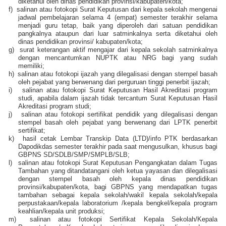
diketahui oleh dinas pendidikan provinsi/kabupaten/kota;
f)
salinan atau fotokopi Surat Keputusan dari kepala sekolah mengenai
jadwal pembelajaran selama 4 (empat) semester terakhir selama
menjadi guru tetap, baik yang diperoleh dari satuan pendidikan
pangkalnya ataupun dari luar satminkalnya serta diketahui oleh
dinas pendidikan provinsi/ kabupaten/kota;
g)
surat keterangan aktif mengajar dari kepala sekolah satminkalnya
dengan mencantumkan NUPTK atau NRG bagi yang sudah
memiliki;
h)
salinan atau fotokopi ijazah yang dilegalisasi dengan stempel basah
oleh pejabat yang berwenang dari perguruan tinggi penerbit ijazah;
i)
salinan atau fotokopi Surat Keputusan Hasil Akreditasi program
studi, apabila dalam ijazah tidak tercantum Surat Keputusan Hasil
Akreditasi program studi;
j)
salinan atau fotokopi sertifikat pendidik yang dilegalisasi dengan
stempel basah oleh pejabat yang berwenang dari LPTK penerbit
sertifikat;
k)
hasil cetak Lembar Transkip Data (LTD)/info PTK berdasarkan
Dapodikdas semester terakhir pada saat mengusulkan, khusus bagi
GBPNS SD/SDLB/SMP/SMPLB/SLB;
l)
salinan atau fotokopi Surat Keputusan Pengangkatan dalam Tugas
Tambahan yang ditandatangani oleh ketua yayasan dan dilegalisasi
dengan stempel basah oleh kepala dinas pendidikan
provinsi/kabupaten/kota, bagi GBPNS yang mendapatkan tugas
tambahan sebagai kepala sekolah/wakil kepala sekolah/kepala
perpustakaan/kepala laboratorium /kepala bengkel/kepala program
keahlian/kepala unit produksi;
m)
salinan atau fotokopi Sertifikat Kepala Sekolah/Kepala