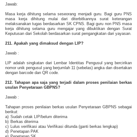
Jawab:
Masa kerja dihitung selama seseorang menjadi guru. Bagi guru PNS
masa kerja dihitung mulai dari diterbitkannya surat keterangan
melaksanakan tugas berdasarkan SK CPNS. Bagi guru non PNS masa
kerja dihitung selama guru mengajar yang dibuktikan dengan Surat
Keputusan dari Sekolah berdasarkan surat pengangkatan dari yayasan.
211. Apakah yang dimaksud dengan LIP?
Jawab :
LIP adalah singkatan dari Lembar Identitas Pengusul yang bercirikan
nomor unik pengusul yang berjumlah 11 (sebelas) angka dan disertakan
dengan barcode dan QR code.
212. Tahapan apa saja yang terjadi dalam proses penilaian berkas
usulan Penyetaraan GBPNS?
Jawab :
Tahapan proses penilaian berkas usulan Penyetaraan GBPNS sebagai
berikut:
a)
Sudah cetak LIP/belum diterima
b)
Berkas diterima
c)
Lulus verifikasi atau Verifikasi ditunda (ganti berkas lengkap)
d)
Penetapan PAK
e)
Penetapan SK