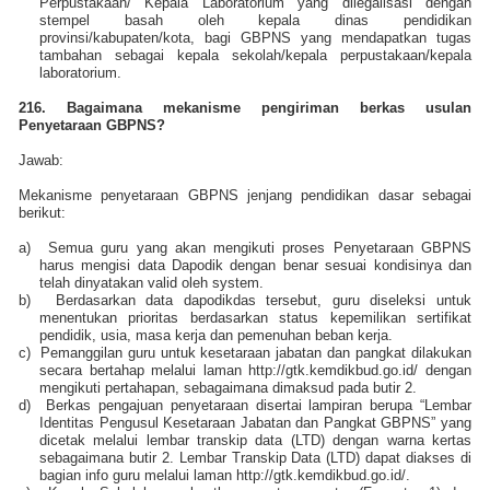
Perpustakaan/ Kepala Laboratorium yang dilegalisasi dengan
stempel basah oleh kepala dinas pendidikan
provinsi/kabupaten/kota, bagi GBPNS yang mendapatkan tugas
tambahan sebagai kepala sekolah/kepala perpustakaan/kepala
laboratorium.
216. Bagaimana mekanisme pengiriman berkas usulan
Penyetaraan GBPNS?
Jawab:
Mekanisme penyetaraan GBPNS jenjang pendidikan dasar sebagai
berikut:
a)
Semua guru yang akan mengikuti proses Penyetaraan GBPNS
harus mengisi data Dapodik dengan benar sesuai kondisinya dan
telah dinyatakan valid oleh system.
b)
Berdasarkan data dapodikdas tersebut, guru diseleksi untuk
menentukan prioritas berdasarkan status kepemilikan sertifikat
pendidik, usia, masa kerja dan pemenuhan beban kerja.
c)
Pemanggilan guru untuk kesetaraan jabatan dan pangkat dilakukan
secara bertahap melalui laman http://gtk.kemdikbud.go.id/ dengan
mengikuti pertahapan, sebagaimana dimaksud pada butir 2.
d)
Berkas pengajuan penyetaraan disertai lampiran berupa “Lembar
Identitas Pengusul Kesetaraan Jabatan dan Pangkat GBPNS” yang
dicetak melalui lembar transkip data (LTD) dengan warna kertas
sebagaimana butir 2. Lembar Transkip Data (LTD) dapat diakses di
bagian info guru melalui laman http://gtk.kemdikbud.go.id/.