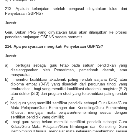
213. Apakah kelanjutan setelah pengusul dinyatakan lulus dari
Penyetaraan GBPNS?
Jawab:
Guru Bukan PNS yang dinyatakan lulus akan dilanjutkan ke proses
pencairan tunjangan GBPNS secara otomatis
214. Apa persyaratan mengikuti Penyetaraan GBPNS?
Jawab:
a)
bertugas sebagai guru tetap pada satuan pendidikan yang
diselenggarakan oleh Pemerintah, pemerintah daerah, atau
masyarakat;
b)
memiliki kualifikasi akademik paling rendah sarjana (S-1) atau
diploma empat (D-IV) yang diperoleh dari perguruan tinggi yang
terakreditasi, bagi yang memiliki kualifikasi akademik magister (S-2)
atau doktor (S-3) dari program studi yang terakreditasi paling rendah
B;
c)
bagi guru yang memiliki sertifikat pendidik sebagai Guru Kelas/Guru
Mata Pelajaran/Guru Bimbingan dan Konseling/Guru Pembimbing
Khusus, mengajar mata pelajaran/membimbing sesuai dengan
sertifikat pendidik yang dimiliki;
d)
bagi guru yang belum memiliki sertifikat pendidik sebagai Guru
Kelas/Guru Mata Pelajaran/Guru Bimbingan dan Konseling, Guru
Pembimbing Khusus, mengajar mata pelajaran/membimbing sesuai