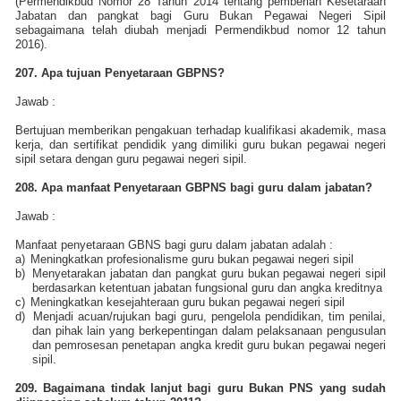
(Permendikbud Nomor 28 Tahun 2014 tentang pemberian Kesetaraan
Jabatan dan pangkat bagi Guru Bukan Pegawai Negeri Sipil
sebagaimana telah diubah menjadi Permendikbud nomor 12 tahun
2016).
207. Apa tujuan Penyetaraan GBPNS?
Jawab :
Bertujuan memberikan pengakuan terhadap kualifikasi akademik, masa
kerja, dan sertifikat pendidik yang dimiliki guru bukan pegawai negeri
sipil setara dengan guru pegawai negeri sipil.
208. Apa manfaat Penyetaraan GBPNS bagi guru dalam jabatan?
Jawab :
Manfaat penyetaraan GBNS bagi guru dalam jabatan adalah :
a)
Meningkatkan profesionalisme guru bukan pegawai negeri sipil
b)
Menyetarakan jabatan dan pangkat guru bukan pegawai negeri sipil
berdasarkan ketentuan jabatan fungsional guru dan angka kreditnya
c)
Meningkatkan kesejahteraan guru bukan pegawai negeri sipil
d)
Menjadi acuan/rujukan bagi guru, pengelola pendidikan, tim penilai,
dan pihak lain yang berkepentingan dalam pelaksanaan pengusulan
dan pemrosesan penetapan angka kredit guru bukan pegawai negeri
sipil.
209. Bagaimana tindak lanjut bagi guru Bukan PNS yang sudah