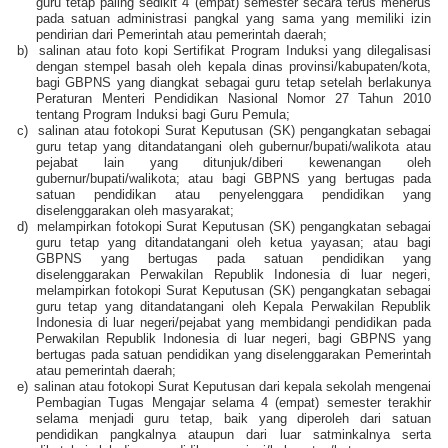
guru tetap paling sedikit 4 (empat) semester secara terus menerus
pada satuan administrasi pangkal yang sama yang memiliki izin
pendirian dari Pemerintah atau pemerintah daerah;
b)
salinan atau foto kopi Sertifikat Program Induksi yang dilegalisasi
dengan stempel basah oleh kepala dinas provinsi/kabupaten/kota,
bagi GBPNS yang diangkat sebagai guru tetap setelah berlakunya
Peraturan Menteri Pendidikan Nasional Nomor 27 Tahun 2010
tentang Program Induksi bagi Guru Pemula;
c)
salinan atau fotokopi Surat Keputusan (SK) pengangkatan sebagai
guru tetap yang ditandatangani oleh gubernur/bupati/walikota atau
pejabat lain yang ditunjuk/diberi kewenangan oleh
gubernur/bupati/walikota; atau bagi GBPNS yang bertugas pada
satuan pendidikan atau penyelenggara pendidikan yang
diselenggarakan oleh masyarakat;
d)
melampirkan fotokopi Surat Keputusan (SK) pengangkatan sebagai
guru tetap yang ditandatangani oleh ketua yayasan; atau bagi
GBPNS yang bertugas pada satuan pendidikan yang
diselenggarakan Perwakilan Republik Indonesia di luar negeri,
melampirkan fotokopi Surat Keputusan (SK) pengangkatan sebagai
guru tetap yang ditandatangani oleh Kepala Perwakilan Republik
Indonesia di luar negeri/pejabat yang membidangi pendidikan pada
Perwakilan Republik Indonesia di luar negeri, bagi GBPNS yang
bertugas pada satuan pendidikan yang diselenggarakan Pemerintah
atau pemerintah daerah;
e)
salinan atau fotokopi Surat Keputusan dari kepala sekolah mengenai
Pembagian Tugas Mengajar selama 4 (empat) semester terakhir
selama menjadi guru tetap, baik yang diperoleh dari satuan
pendidikan pangkalnya ataupun dari luar satminkalnya serta