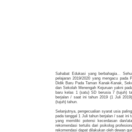
Sahabat Edukasi yang berbahagia... Sehu
pelajaran 2019/2020 yang mengacu pada 
Didik Baru Pada Taman Kanak-Kanak, Seko
dan Sekolah Menengah Kejuruan yakni pada 
baru kelas 1 (satu) SD berusia 7 (tujuh) 
berjalan / saat ini tahun 2019 (1 Juli 201
(tujuh) tahun.
Selanjutnya, pengecualian syarat usia palin
pada tanggal 1 Juli tahun berjalan / saat ini
yang memiliki potensi kecerdasan dan/at
rekomendasi tertulis dari psikolog profesion
rekomendasi dapat dilakukan oleh dewan gu