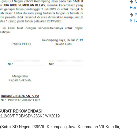
M
Per
P
SIL
SURAT REKOMENDASI
21.2/03/PPDB/SDN236KJ/VI/2019
 (Satu) SD Negeri 236/VIII Kelompang Jaya Kecamatan VII Koto Ilir,