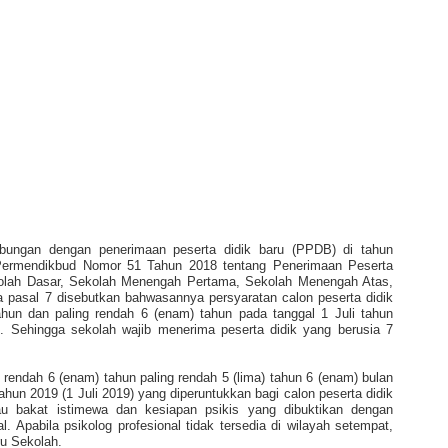
bungan dengan penerimaan peserta didik baru (PPDB) di tahun
Permendikbud Nomor 51 Tahun 2018 tentang Penerimaan Peserta
lah Dasar, Sekolah Menengah Pertama, Sekolah Menengah Atas,
pasal 7 disebutkan bahwasannya persyaratan calon peserta didik
tahun dan paling rendah 6 (enam) tahun pada tanggal 1 Juli tahun
9). Sehingga sekolah wajib menerima peserta didik yang berusia 7
g rendah 6 (enam) tahun paling rendah 5 (lima) tahun 6 (enam) bulan
 tahun 2019 (1 Juli 2019) yang diperuntukkan bagi calon peserta didik
au bakat istimewa dan kesiapan psikis yang dibuktikan dengan
al. Apabila psikolog profesional tidak tersedia di wilayah setempat,
ru Sekolah.