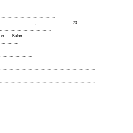
...............................................
.............................., ............................. 20.......
...........................................
un ..... Bulan
................
.............................
.............................
.................................................................................
................................................................................