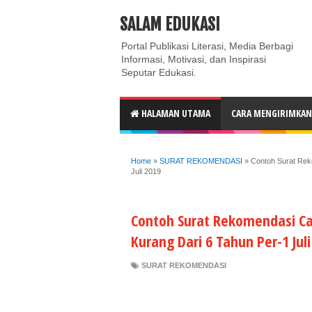
ABOUT
CONTACT US
PRIVACY POLICY
DISC
SALAM EDUKASI
Portal Publikasi Literasi, Media Berbagi
Informasi, Motivasi, dan Inspirasi
Seputar Edukasi.
HALAMAN UTAMA
CARA MENGIRIMKAN 
Home
»
SURAT REKOMENDASI
»
Contoh Surat Rek
Juli 2019
Contoh Surat Rekomendasi Cal
Kurang Dari 6 Tahun Per-1 Juli
SURAT REKOMENDASI