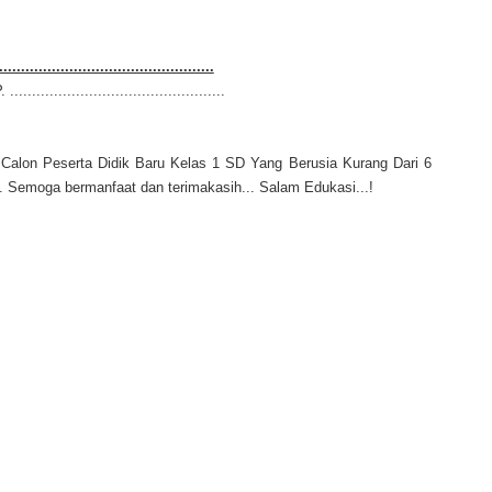
.................................................
P.
.................................................
Calon Peserta Didik Baru Kelas 1 SD Yang Berusia Kurang Dari 6
ni. Semoga bermanfaat dan terimakasih... Salam Edukasi...!