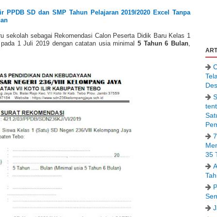
ir PPDB SD dan SMP Tahun Pelajaran 2019/2020 Excel Tanpa
han
ru sekolah sebagai Rekomendasi Calon Peserta Didik Baru Kelas 1
 pada 1 Juli 2019 dengan catatan usia minimal
5 Tahun 6 Bulan
,
ART
C
Tel
Des
S
ten
Sat
Pem
7
Men
35 
A
Tah
P
Sem
J