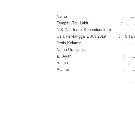
Nama
:
.....
Tempat, Tgl. Lahir
:
......
NIK (No. Induk Kependudukan)
:
.........
Usia Per-tanggal 1 Juli 2019
:
5 Tah
Jenis Kelamin
:
.....
Nama Orang Tua
a.
Ayah
:
....
b.
Ibu
:
....
Alamat
:
....
.....