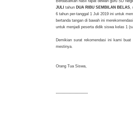
Berdasarkan hasil rapat dewan guru SD Neg
JULI
tahun
DUA RIBU SEMBILAN BELAS
,
6 tahun per-tanggal 1 Juli 2019 ini untuk me
bertanda tangan di bawah ini merekomendasi
untuk menjadi peserta didik siswa kelas 1 (s
Demikian surat rekomendasi ini kami buat
mestinya.
Orang Tua Siswa,
...........................