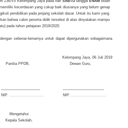
eri 236/VII Kelompang Jaya pada hari
SABTU
tanggal
ENAM
bulan
 memiliki kecerdasan yang cukup baik diusianya yang belum genap
ngikuti pendidikan pada jenjang sekolah dasar. Untuk itu kami yang
kan bahwa calon peserta didik tersebut di atas dinyatakan mampu
atu) pada tahun pelajaran 2019/2020.
 dengan sebenar-benarnya untuk dapat dipergunakan sebagaimana
Kelompang Jaya, 06 Juli 2019
Panitia PPDB,
Dewan Guru,
..................................
....................................
NIP. ..............................
NIP. ...............................
Mengetahui
Kepala Sekolah,