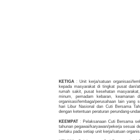
KETIGA
: Unit kerja/satuan organisasi/l
kepada masyarakat di tingkat pusat dan/a
rumah sakit, pusat kesehatan masyarakat, 
minum, pemadam kebaran, keamanan dan 
organisasi/lembaga/perusahaan lain yang 
hari Libur Nasional dan Cuti Bersama 
dengan ketentuan peraturan perundang-unda
KEEMPAT
: Pelaksanaan Cuti Bersama se
tahunan pegawai/karyawan/pekerja sesuai d
berlaku pada setiap unit kerja/satuan organ