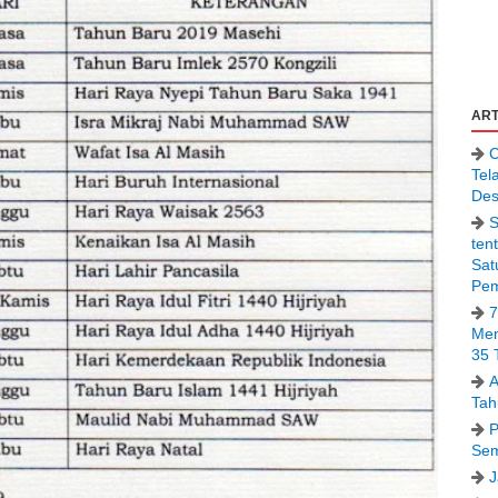
ART
C
Tel
Des
S
ten
Sat
Pem
7
Men
35 
A
Tah
P
Sem
J