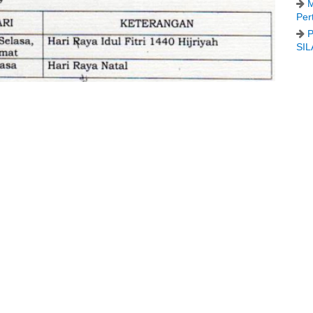
M
Per
P
SIL