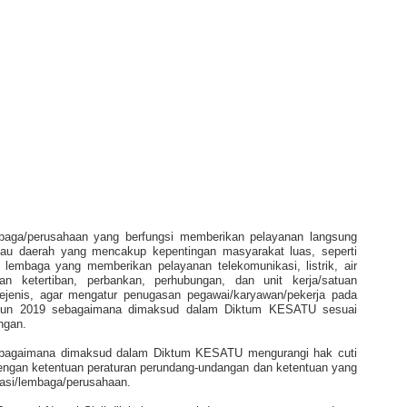
embaga/perusahaan yang berfungsi memberikan pelayanan langsung
tau daerah yang mencakup kepentingan masyarakat luas, seperti
lembaga yang memberikan pelayanan telekomunikasi, listrik, air
ketertiban, perbankan, perhubungan, dan unit kerja/satuan
sejenis, agar mengatur penugasan pegawai/karyawan/pekerja pada
Tahun 2019 sebagaimana dimaksud dalam Diktum KESATU sesuai
ngan.
bagaimana dimaksud dalam Diktum KESATU mengurangi hak cuti
engan ketentuan peraturan perundang-undangan dan ketentuan yang
isasi/lembaga/perusahaan.