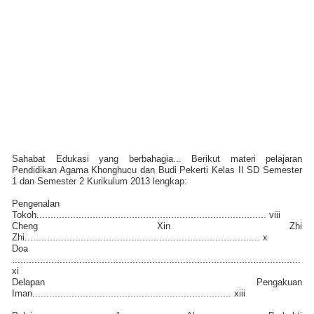
Sahabat Edukasi yang berbahagia... Berikut materi pelajaran
Pendidikan Agama Khonghucu dan Budi Pekerti Kelas II SD Semester
1 dan Semester 2 Kurikulum 2013 lengkap:
Pengenalan
Tokoh.................................................................................. viii
Cheng Xin Zhi
Zhi.................................................................................... x
Doa
.......................................................................................................
xi
Delapan Pengakuan
Iman....................................................................... xiii