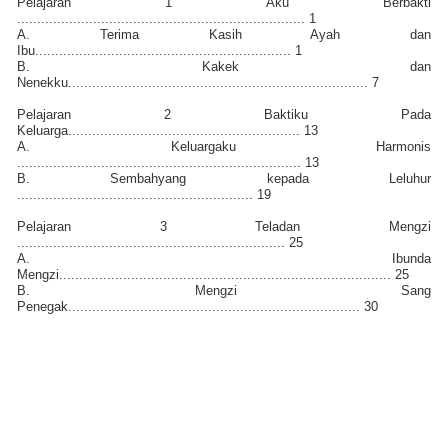
Pelajaran 1 Aku Berbakti
........................................................................ 1
A. Terima Kasih Ayah dan
Ibu................................................................ 1
B. Kakek dan
Nenekku........................................................................... 7
Pelajaran 2 Baktiku Pada
Keluarga.......................................................... 13
A. Keluargaku Harmonis
....................................................................... 13
B. Sembahyang kepada Leluhur
........................................................... 19
Pelajaran 3 Teladan Mengzi
................................................................... 25
A. Ibunda
Mengzi................................................................................... 25
B. Mengzi Sang
Penegak......................................................................... 30