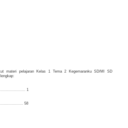
rikut materi pelajaran Kelas 1 Tema 2 Kegemaranku SD/MI SD
lengkap:
.................... 1
................. 58