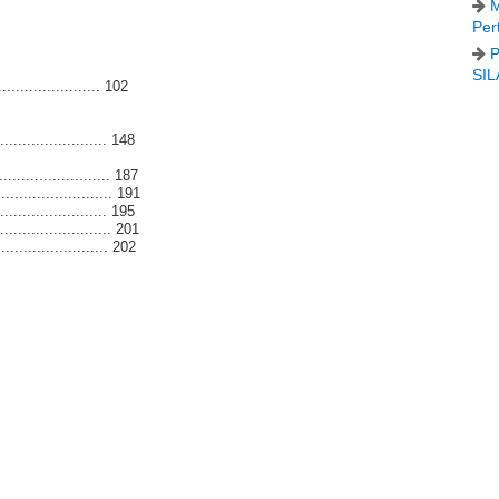
M
Per
P
SIL
.................... 102
...................... 148
........................ 187
.......................... 191
........................ 195
.......................... 201
......................... 202