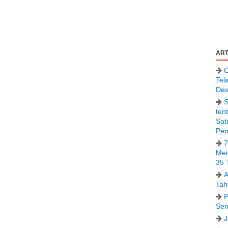
ART
C
Tel
Des
S
ten
Sat
Pem
7
Men
35 
A
Tah
P
Sem
J