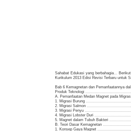
Sahabat Edukasi yang berbahagia... Beriku
Kurikulum 2013 Edisi Revisi Terbaru untuk 
Bab 6 Kemagnetan dan Pemanfaatannya da
Produk Teknologi .........................................
A. Pemanfaatan Medan Magnet pada Migrasi Hewa
1. Migrasi Burung .........................................
2. Migrasi Salmon ........................................
3. Migrasi Penyu ..........................................
4. Migrasi Lobster Duri ..................................
5. Magnet dalam Tubuh Bakteri .......................
B. Teori Dasar Kemagnetan ..............................
1. Konsep Gaya Magnet .................................