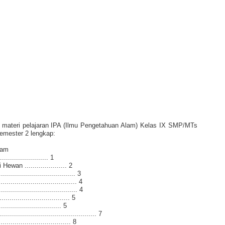
t materi pelajaran IPA (Ilmu Pengetahuan Alam) Kelas IX SMP/MTs
Semester 2 lengkap:
lam
...................... 1
n ..................... 2
................................... 3
.................................... 4
.................................... 4
................................ 5
.......................... 5
.......................................... 7
............................... 8