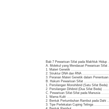
Bab 7 Pewarisan Sifat pada Makhluk Hidup .......
A. Molekul yang Mendasari Pewarisan Sifat .........
1. Materi Genetik .........................................
2. Struktur DNA dan RNA ...............................
3. Peranan Materi Genetik dalam Penentuan Sif
B. Hukum Pewarisan Sifat ...............................
1. Persilangan Monohibrid (Satu Sifat Beda) .....
2. Persilangan Dihibrid (Dua Sifat Beda) ...........
C. Pewarisan Sifat-Sifat pada Manusia ...............
1. Warna Kulit .............................................
2. Bentuk Pertumbuhan Rambut pada Dahi ........
3. Tipe Perlekatan Cuping Telinga ...................
4. Bentuk Rambut ........................................