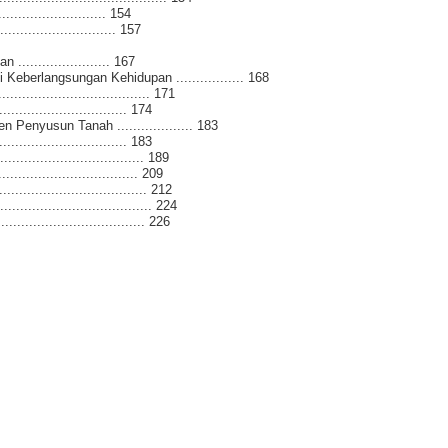
...................... 154
......................... 157
.................... 167
eberlangsungan Kehidupan ................. 168
.................................... 171
............................ 174
enyusun Tanah ................... 183
........................... 183
................................. 189
................................. 209
.................................... 212
....................................... 224
.................................... 226