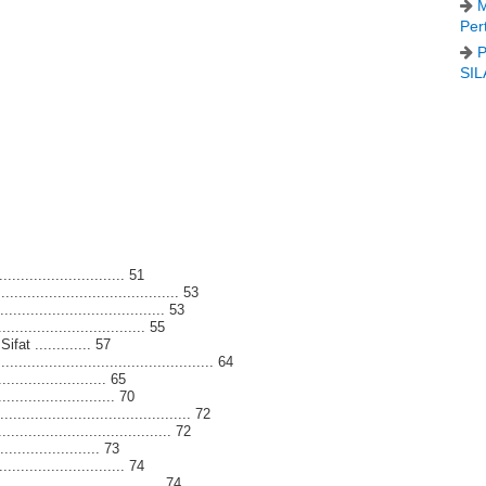
M
Per
P
SIL
....................... 51
................................. 53
.................................... 53
.............................. 55
at ............. 57
............................................ 64
.................... 65
...................... 70
..................................... 72
...................................... 72
................. 73
......................... 74
................................... 74