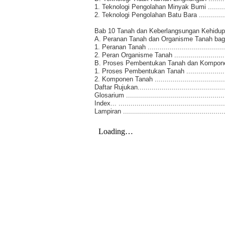
1. Teknologi Pengolahan Minyak Bumi .............
2. Teknologi Pengolahan Batu Bara .................
Bab 10 Tanah dan Keberlangsungan Kehidupan ...
A. Peranan Tanah dan Organisme Tanah bagi K
1. Peranan Tanah ........................................
2. Peran Organisme Tanah .............................
B. Proses Pembentukan Tanah dan Komponen P
1. Proses Pembentukan Tanah ........................
2. Komponen Tanah ......................................
Daftar Rujukan.............................................
Glosarium ..................................................
Index... ....................................................
Lampiran ...................................................