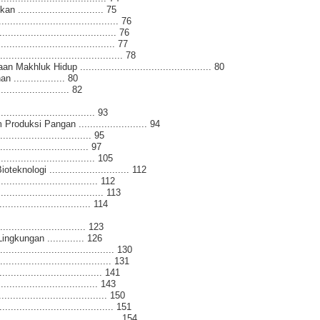
............................ 75
......................................... 76
....................................... 76
....................................... 77
.......................................... 78
hluk Hidup .............................................. 80
................. 80
................... 82
............................. 93
duksi Pangan ........................ 94
............................. 95
............................ 97
............................... 105
logi ............................ 112
................................ 112
.................................. 113
............................ 114
......................... 123
gkungan ............. 126
................................. 130
...................................... 131
................................. 141
................................ 143
.................................... 150
................................ 151
................................... 154