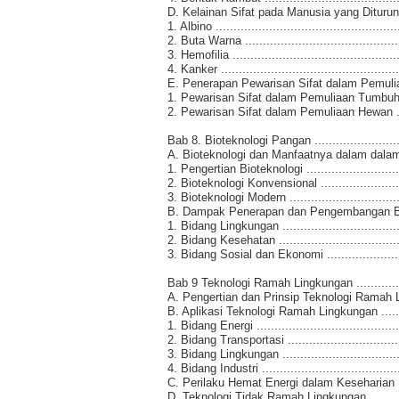
D. Kelainan Sifat pada Manusia yang Diturunkan ..
1. Albino ....................................................
2. Buta Warna .............................................
3. Hemofilia ................................................
4. Kanker ...................................................
E. Penerapan Pewarisan Sifat dalam Pemuliaan Mak
1. Pewarisan Sifat dalam Pemuliaan Tumbuhan .
2. Pewarisan Sifat dalam Pemuliaan Hewan ......
Bab 8. Bioteknologi Pangan ............................
A. Bioteknologi dan Manfaatnya dalam dalam Pro
1. Pengertian Bioteknologi .............................
2. Bioteknologi Konvensional .........................
3. Bioteknologi Modern .................................
B. Dampak Penerapan dan Pengembangan Biotekno
1. Bidang Lingkungan ...................................
2. Bidang Kesehatan ....................................
3. Bidang Sosial dan Ekonomi ........................
Bab 9 Teknologi Ramah Lingkungan .................
A. Pengertian dan Prinsip Teknologi Ramah Lin
B. Aplikasi Teknologi Ramah Lingkungan ............
1. Bidang Energi .........................................
2. Bidang Transportasi ..................................
3. Bidang Lingkungan ...................................
4. Bidang Industri ........................................
C. Perilaku Hemat Energi dalam Keseharian ........
D. Teknologi Tidak Ramah Lingkungan ...............