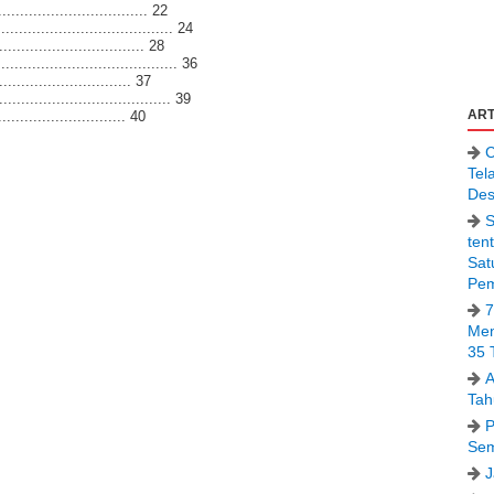
.............................. 22
..................................... 24
.............................. 28
................................. 36
........................ 37
..................................... 39
ART
........................ 40
C
Tel
Des
S
ten
Sat
Pem
7
Men
35 
A
Tah
P
Sem
J