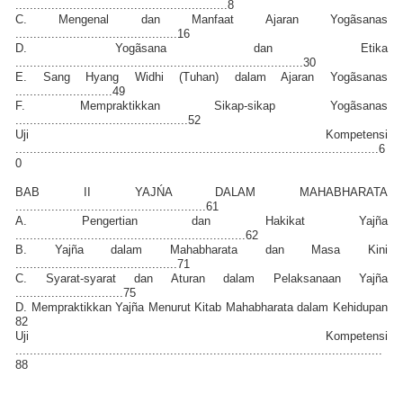
...........................................................8
C. Mengenal dan Manfaat Ajaran Yogãsanas
.............................................16
D. Yogãsana dan Etika
................................................................................30
E. Sang Hyang Widhi (Tuhan) dalam Ajaran Yogãsanas
...........................49
F. Mempraktikkan Sikap-sikap Yogãsanas
................................................52
Uji Kompetensi
.....................................................................................................6
0
BAB II YAJŃA DALAM MAHABHARATA
.....................................................61
A. Pengertian dan Hakikat Yajña
................................................................62
B. Yajña dalam Mahabharata dan Masa Kini
.............................................71
C. Syarat-syarat dan Aturan dalam Pelaksanaan Yajña
..............................75
D. Mempraktikkan Yajña Menurut Kitab Mahabharata dalam Kehidupan
82
Uji Kompetensi
......................................................................................................
88