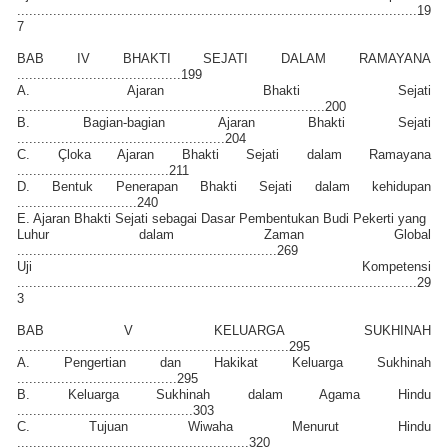
....................................................................................................19
7
BAB IV BHAKTI SEJATI DALAM RAMAYANA
.........................................199
A. Ajaran Bhakti Sejati
.............................................................................200
B. Bagian-bagian Ajaran Bhakti Sejati
....................................................204
C. Çloka Ajaran Bhakti Sejati dalam Ramayana
......................................211
D. Bentuk Penerapan Bhakti Sejati dalam kehidupan
..............................240
E. Ajaran Bhakti Sejati sebagai Dasar Pembentukan Budi Pekerti yang
Luhur dalam Zaman Global
.................................................................269
Uji Kompetensi
....................................................................................................29
3
BAB V KELUARGA SUKHINAH
....................................................................295
A. Pengertian dan Hakikat Keluarga Sukhinah
........................................295
B. Keluarga Sukhinah dalam Agama Hindu
............................................303
C. Tujuan Wiwaha Menurut Hindu
..........................................................320