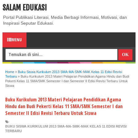
SALAM EDUKASI
ABOUT
CONTACT US
PRIVACY POLICY
DISCLAIMER
Portal Publikasi Literasi, Media Berbagi Informasi, Motivasi, dan
Inspirasi Seputar Edukasi.
MENU
Home
»
Buku Siswa Kurikulum 2013 SMA-MA-SMK-MAK Kelas 11 Edisi Revisi
Terbaru
»
Buku Kurikulum 2013 Materi Pelajaran Pendidikan Agama Hindu dan Budi
Pekerti Kelas 11 SMA/SMK Semester I dan Semester II Edisi Revisi Terbaru Untuk
Siswa
Buku Kurikulum 2013 Materi Pelajaran Pendidikan Agama
Hindu dan Budi Pekerti Kelas 11 SMA/SMK Semester I dan
Semester II Edisi Revisi Terbaru Untuk Siswa
BUKU SISWA KURIKULUM 2013 SMA-MA-SMK-MAK KELAS 11 EDISI REVISI
TERBARU