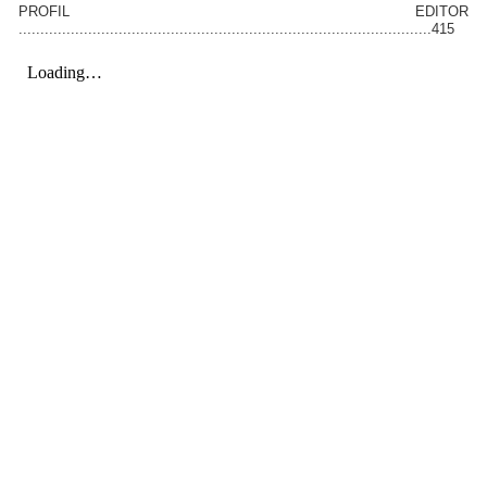
PROFIL EDITOR
...............................................................................................415