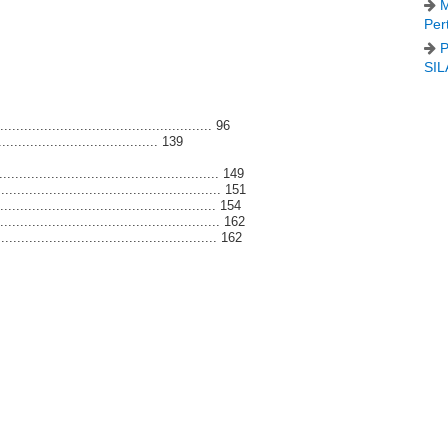
M
Per
P
SIL
................................................... 96
.................................... 139
..................................................... 149
...................................................... 151
.................................................... 154
....................................................... 162
...................................................... 162