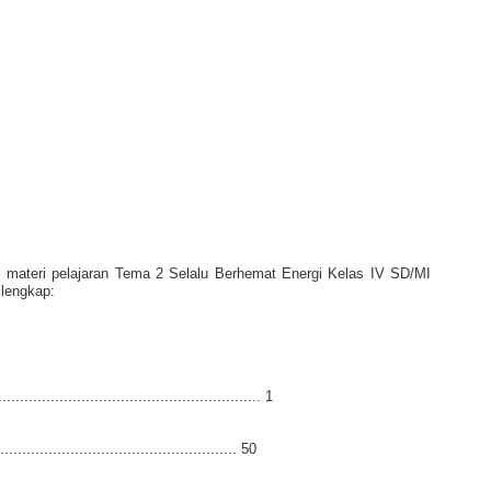
t materi pelajaran Tema 2 Selalu Berhemat Energi Kelas IV SD/MI
lengkap:
........................................................ 1
................................................... 50