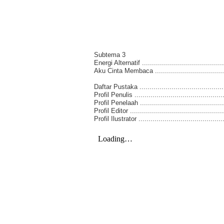
Subtema 3
Energi Alternatif ...........................................
Aku Cinta Membaca ......................................
Daftar Pustaka ............................................
Profil Penulis ..............................................
Profil Penelaah ............................................
Profil Editor ...............................................
Profil Ilustrator ...........................................