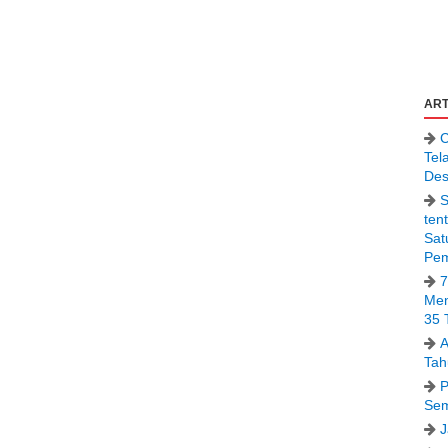
ART
C
Tel
Des
S
ten
Sat
Pem
7
Men
35 
A
Tah
P
Sem
J