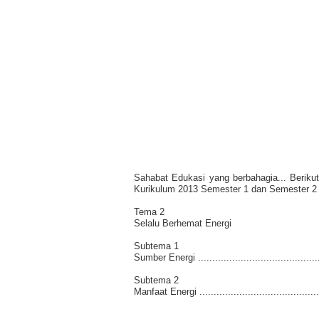
Sahabat Edukasi yang berbahagia... Beriku
Kurikulum 2013 Semester 1 dan Semester 2 
Tema 2
Selalu Berhemat Energi
Subtema 1
Sumber Energi ..............................................
Subtema 2
Manfaat Energi .............................................