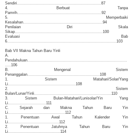
Sendiri.......................................................................87
4. Berbuat Tanpa
Pamrih.......................................................................92
5. Memperbaiki
Kesalahan...................................................................94
Penilaian Diri Skala
Sikap..........................................................................100
Evaluasi Bab
6............................................................................................103
Bab VII Makna Tahun Baru Yinli
A.
Pendahuluan....................................................................................
.....106
B. Mengenal Sistem
Penanggalan.............................................................108
1. Sistem Matahari/Solar/Yang
Li.........................................................108
2. Sistem
Bulan/Lunar/Yinli.................................................................110
3. Sistem Bulan-Matahari/Lunisolar/Yin Yang
Li................................111
C. Sejarah dan Makna Tahun Baru Yin
Li................................................112
1. Penentuan Awal Tahun Kalender Yin
Li...........................................112
2. Penentuan Jatuhnya Tahun Baru Yin
Li............................................114