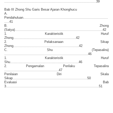
...........................................................................................39
Bab III Zhong Shu Garis Besar Ajaran Khonghucu
A.
Pendahuluan....................................................................................
.....41
B. Zhong
(Satya).......................................................................................42
1. Karakteristik Huruf
Zhong..............................................................42
2. Pelaksanaan Sikap
Zhong.................................................................42
C. Shu (Tepasalira)
...................................................................................46
1. Karakteristik Huruf
Shu....................................................................46
2. Pengamalan Perilaku Tepasalira
......................................................47
Penilaian Diri Skala
Sikap..........................................................................50
Evaluasi Bab
3............................................................................................51