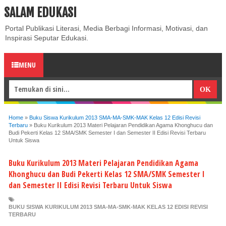
SALAM EDUKASI
ABOUT
CONTACT US
PRIVACY POLICY
DISCLAIMER
Portal Publikasi Literasi, Media Berbagi Informasi, Motivasi, dan
Inspirasi Seputar Edukasi.
MENU
Home
»
Buku Siswa Kurikulum 2013 SMA-MA-SMK-MAK Kelas 12 Edisi Revisi
Terbaru
»
Buku Kurikulum 2013 Materi Pelajaran Pendidikan Agama Khonghucu dan
Budi Pekerti Kelas 12 SMA/SMK Semester I dan Semester II Edisi Revisi Terbaru
Untuk Siswa
Buku Kurikulum 2013 Materi Pelajaran Pendidikan Agama
Khonghucu dan Budi Pekerti Kelas 12 SMA/SMK Semester I
dan Semester II Edisi Revisi Terbaru Untuk Siswa
BUKU SISWA KURIKULUM 2013 SMA-MA-SMK-MAK KELAS 12 EDISI REVISI
TERBARU