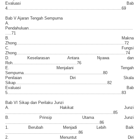
Evaluasi Bab
4............................................................................................69
Bab V Ajaran Tengah Sempurna
A.
Pendahuluan....................................................................................
.....71
B. Makna
Zhong.......................................................................................72
C. Fungsi
Zhong........................................................................................74
D. Keselarasan Antara Nyawa dan
Roh....................................................76
E. Menjalani Tengah
Sempurna................................................................80
Penilaian Diri Skala
Sikap..........................................................................82
Evaluasi Bab
5............................................................................................83
Bab VI Sikap dan Perilaku Junzi
A. Hakikat Junzi
.......................................................................................85
B. Prinsip Utama Junzi
............................................................................86
1. Berubah Menjadi Lebih Baik
...........................................................86
2. Menuntut Diri