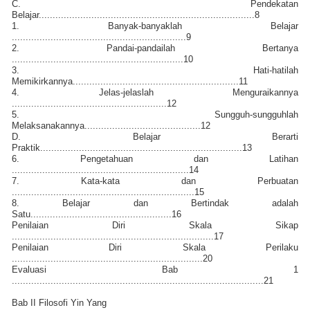
C. Pendekatan
Belajar..............................................................................8
1. Banyak-banyaklah Belajar
...............................................................9
2. Pandai-pandailah Bertanya
..............................................................10
3. Hati-hatilah
Memikirkannya............................................................11
4. Jelas-jelaslah Menguraikannya
........................................................12
5. Sungguh-sungguhlah
Melaksanakannya..........................................12
D. Belajar Berarti
Praktik.........................................................................13
6. Pengetahuan dan Latihan
................................................................14
7. Kata-kata dan Perbuatan
..................................................................15
8. Belajar dan Bertindak adalah
Satu...................................................16
Penilaian Diri Skala Sikap
.........................................................................17
Penilaian Diri Skala Perilaku
.....................................................................20
Evaluasi Bab 1
...........................................................................................21
Bab II Filosofi Yin Yang