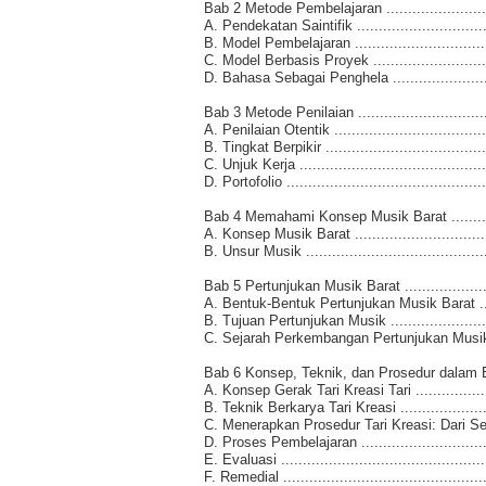
Bab 2 Metode Pembelajaran .............................
A. Pendekatan Saintifik ..................................
B. Model Pembelajaran ...................................
C. Model Berbasis Proyek ................................
D. Bahasa Sebagai Penghela ............................
Bab 3 Metode Penilaian ..................................
A. Penilaian Otentik ......................................
B. Tingkat Berpikir ........................................
C. Unjuk Kerja .............................................
D. Portofolio ...............................................
Bab 4 Memahami Konsep Musik Barat .................
A. Konsep Musik Barat ...................................
B. Unsur Musik ............................................
Bab 5 Pertunjukan Musik Barat .........................
A. Bentuk-Bentuk Pertunjukan Musik Barat ..........
B. Tujuan Pertunjukan Musik ............................
C. Sejarah Perkembangan Pertunjukan Musik ........
Bab 6 Konsep, Teknik, dan Prosedur dalam Berka
A. Konsep Gerak Tari Kreasi Tari ......................
B. Teknik Berkarya Tari Kreasi .........................
C. Menerapkan Prosedur Tari Kreasi: Dari Seni 
D. Proses Pembelajaran ..................................
E. Evaluasi .................................................
F. Remedial .................................................