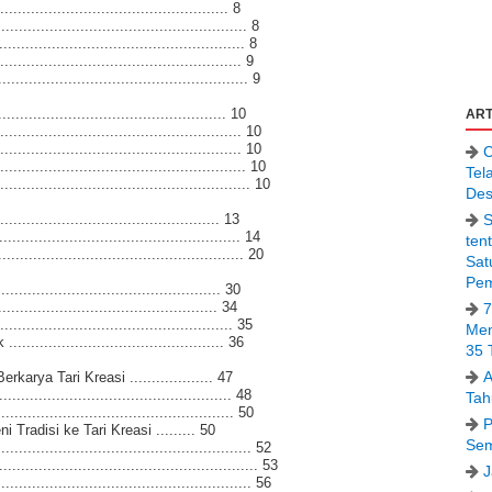
.............................................. 8
.................................................... 8
................................................... 8
................................................. 9
.................................................. 9
............................................... 10
ART
.................................................... 10
.................................................... 10
C
...................................................... 10
Tel
........................................................ 10
Des
S
......................................... 13
.................................................. 14
ten
..................................................... 20
Sat
Pem
............................................ 30
......................................... 34
7
............................................... 35
Men
......................................... 36
35 
A
rya Tari Kreasi ................... 47
............................................... 48
Tah
................................................ 50
P
Tradisi ke Tari Kreasi ......... 50
Sem
.................................................... 52
......................................................... 53
J
....................................................... 56