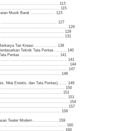
......................................... 113
............................................. 115
Musik Barat ..................... 123
........................................ 127
........................................................ 129
.................................................. 129
................................................. 131
rya Tari Kreasi ................... 138
rdasarkan Teknik Tata Pentas .......... 140
entas ................................. 141
.................................................... 141
......................................................... 144
........................................................ 147
............................................. 148
, Nilai Estetis, dan Tata Pentas)........ 149
.................................................... 150
................................................ 151
.................................................... 151
......................................................... 154
........................................................ 157
............................................. 158
eater Modern ..................... 159
.................................................... 160
................................................... 160