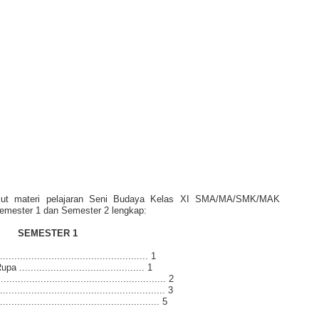
rikut materi pelajaran Seni Budaya Kelas XI SMA/MA/SMK/MAK
Semester 1 dan Semester 2 lengkap:
SEMESTER 1
............................................. 1
........................................ 1
........................................................ 2
........................................................ 3
................................................... 5