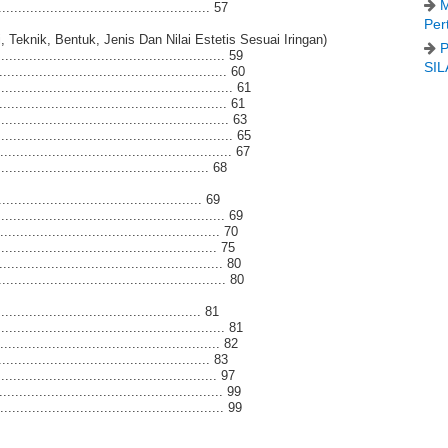
M
............................................. 57
Per
 Teknik, Bentuk, Jenis Dan Nilai Estetis Sesuai Iringan)
P
....................................................... 59
SIL
....................................................... 60
......................................................... 61
....................................................... 61
.................................................... 63
......................................................... 65
........................................................ 67
............................................. 68
......................................... 69
.................................................... 69
................................................... 70
.............................................. 75
.................................................. 80
................................................... 80
.......................................... 81
.................................................... 81
................................................... 82
............................................. 83
.............................................. 97
.................................................. 99
................................................... 99