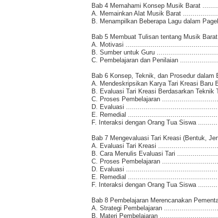
Bab 4 Memahami Konsep Musik Barat .................
A. Memainkan Alat Musik Barat ........................
B. Menampilkan Beberapa Lagu dalam Pagelaran 
Bab 5 Membuat Tulisan tentang Musik Barat ........
A. Motivasi .................................................
B. Sumber untuk Guru ....................................
C. Pembelajaran dan Penilaian .........................
Bab 6 Konsep, Teknik, dan Prosedur dalam Berka
A. Mendeskripsikan Karya Tari Kreasi Baru Be
B. Evaluasi Tari Kreasi Berdasarkan Teknik Tata P
C. Proses Pembelajaran ..................................
D. Evaluasi .................................................
E. Remedial ................................................
F. Interaksi dengan Orang Tua Siswa .................
Bab 7 Mengevaluasi Tari Kreasi (Bentuk, Jenis
A. Evaluasi Tari Kreasi ..................................
B. Cara Menulis Evaluasi Tari ..........................
C. Proses Pembelajaran ..................................
D. Evaluasi .................................................
E. Remedial ................................................
F. Interaksi dengan Orang Tua Siswa .................
Bab 8 Pembelajaran Merencanakan Pementasan T
A. Strategi Pembelajaran ................................
B. Materi Pembelajaran ..................................