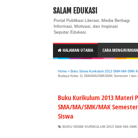
ABOUT
CONTACT US
PRIVACY POLICY
DISC
SALAM EDUKASI
Portal Publikasi Literasi, Media Berbagi
Informasi, Motivasi, dan Inspirasi
Seputar Edukasi.
HALAMAN UTAMA
CARA MENGIRIMKAN 
Home
»
Buku Siswa Kurikulum 2013 SMA-MA-SMK-MAK
Budaya Kelas 11 SMA/MA/SMK/MAK Semester I dan Se
Buku Kurikulum 2013 Materi P
SMA/MA/SMK/MAK Semester I d
Siswa
BUKU SISWA KURIKULUM 2013 SMA-MA-SMK-M