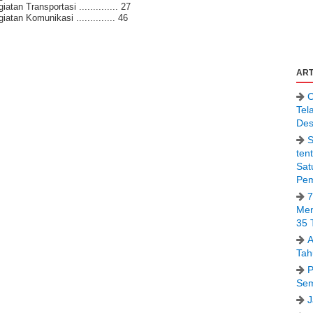
an Transportasi .............. 27
tan Komunikasi .............. 46
ART
C
Tel
Des
S
ten
Sat
Pem
7
Men
35 
A
Tah
P
Sem
J