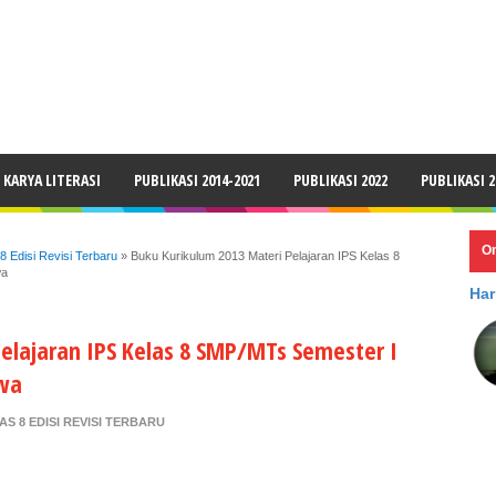
LAIMER
KARYA LITERASI
PUBLIKASI 2014-2021
PUBLIKASI 2022
PUBLIKASI 2
O
 Edisi Revisi Terbaru
»
Buku Kurikulum 2013 Materi Pelajaran IPS Kelas 8
wa
Har
elajaran IPS Kelas 8 SMP/MTs Semester I
swa
S 8 EDISI REVISI TERBARU