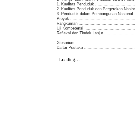
1. Kualitas Penduduk ....................................
2. Kualitas Penduduk dan Pergerakan Nasional .....
3. Penduduk dalam Pembangunan Nasional ..........
Proyek ......................................................
Rangkuman .................................................
Uji Kompetensi ............................................
Refleksi dan Tindak Lanjut ..............................
Glosarium ..................................................
Daftar Pustaka ............................................