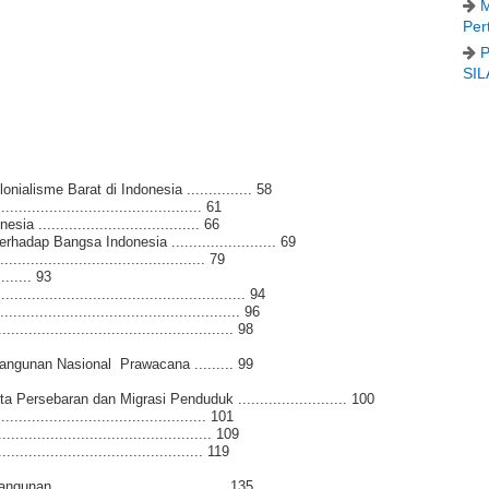
M
Per
P
SIL
alisme Barat di Indonesia ............... 58
...................................... 61
................................... 66
adap Bangsa Indonesia ........................ 69
........................................ 79
........ 93
...................................................... 94
.................................................... 96
................................................. 98
angunan Nasional
Prawacana ......... 99
ersebaran dan Migrasi Penduduk ......................... 100
....................................... 101
............................................ 109
....................................... 119
....................................... 135