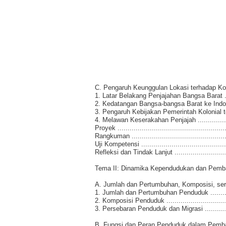
C. Pengaruh Keunggulan Lokasi terhadap Koloni
1. Latar Belakang Penjajahan Bangsa Barat .........
2. Kedatangan Bangsa-bangsa Barat ke Indonesia ..
3. Pengaruh Kebijakan Pemerintah Kolonial terh
4. Melawan Keserakahan Penjajah .....................
Proyek .....................................................
Rangkuman .................................................
Uji Kompetensi .............................................
Refleksi dan Tindak Lanjut ..............................
Tema II: Dinamika Kependudukan dan Pemb
A. Jumlah dan Pertumbuhan, Komposisi, serta P
1. Jumlah dan Pertumbuhan Penduduk ................
2. Komposisi Penduduk ..................................
3. Persebaran Penduduk dan Migrasi ..................
B. Fungsi dan Peran Penduduk dalam Pembangunan 