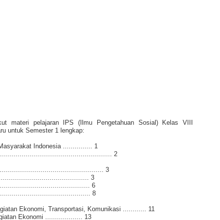
kut materi pelajaran IPS (Ilmu Pengetahuan Sosial) Kelas VIII
ru untuk Semester 1 lengkap:
yarakat Indonesia ............... 1
....................................................... 2
.............................................. 3
........................................ 3
...................................... 6
........................................ 8
atan Ekonomi, Transportasi, Komunikasi ............ 11
an Ekonomi ................... 13