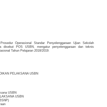
 Prosedur Operasional Standar Penyelenggaraan Ujian Sekolah
nya disebut POS USBN, mengatur penyelenggaraan dan teknis
asional Tahun Pelajaran 2018/2019.
IDIKAN PELAKSANA USBN
aksana USBN
ELAKSANA USBN
(BSNP)
yaan