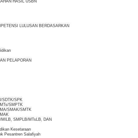
LAHAN HASIL USBN
OMPETENSI LULUSAN BERDASARKAN
idikan
DAN PELAPORAN
/MI/SDTK/SPK
MP/MTs/SMPTK
SMA/MA/SMAK/SMTK
K/MAK
DLB/MILB, SMPLB/MTsLB, DAN
idikan Kesetaraan
ok Pesantren Salafiyah