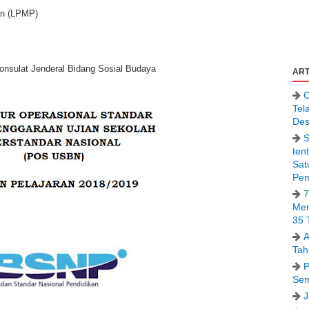
an (LPMP)
onsulat Jenderal Bidang Sosial Budaya
ART
C
Tel
Des
S
ten
Sat
Pem
7
Men
35 
A
Tah
P
Sem
J