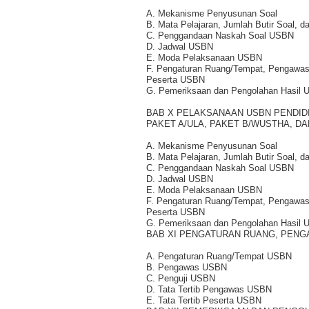
A. Mekanisme Penyusunan Soal
B. Mata Pelajaran, Jumlah Butir Soal, d
C. Penggandaan Naskah Soal USBN
D. Jadwal USBN
E. Moda Pelaksanaan USBN
F. Pengaturan Ruang/Tempat, Pengawas,
Peserta USBN
G. Pemeriksaan dan Pengolahan Hasil
BAB X PELAKSANAAN USBN PENDI
PAKET A/ULA, PAKET B/WUSTHA, DA
A. Mekanisme Penyusunan Soal
B. Mata Pelajaran, Jumlah Butir Soal, d
C. Penggandaan Naskah Soal USBN
D. Jadwal USBN
E. Moda Pelaksanaan USBN
F. Pengaturan Ruang/Tempat, Pengawas, 
Peserta USBN
G. Pemeriksaan dan Pengolahan Hasil
BAB XI PENGATURAN RUANG, PENGA
A. Pengaturan Ruang/Tempat USBN
B. Pengawas USBN
C. Penguji USBN
D. Tata Tertib Pengawas USBN
E. Tata Tertib Peserta USBN