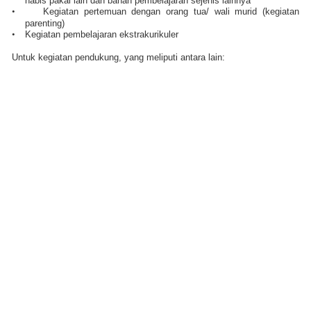
habis pakai lain dan bahan pembelajaran sejenis lainnya
•
Kegiatan pertemuan dengan orang tua/ wali murid (kegiatan
parenting)
•
Kegiatan pembelajaran ekstrakurikuler
Untuk kegiatan pendukung, yang meliputi antara lain: