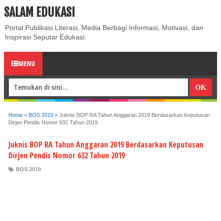
SALAM EDUKASI
ABOUT
CONTACT US
PRIVACY POLICY
DISCLAIMER
Portal Publikasi Literasi, Media Berbagi Informasi, Motivasi, dan
Inspirasi Seputar Edukasi.
MENU
Home
»
BOS 2019
»
Juknis BOP RA Tahun Anggaran 2019 Berdasarkan Keputusan
Dirjen Pendis Nomor 632 Tahun 2019
Juknis BOP RA Tahun Anggaran 2019 Berdasarkan Keputusan
Dirjen Pendis Nomor 632 Tahun 2019
BOS 2019