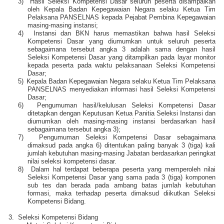
3)
Hasil Seleksi Kompetensi Dasar seluruh peserta disampaikan
oleh Kepala Badan Kepegawaian Negara selaku Ketua Tim
Pelaksana PANSELNAS kepada Pejabat Pembina Kepegawaian
masing-masing instansi;
4)
Instansi dan BKN harus memastikan bahwa hasil Seleksi
Kompetensi Dasar yang diumumkan untuk seluruh peserta
sebagaimana tersebut angka 3 adalah sama dengan hasil
Seleksi Kompetensi Dasar yang ditampilkan pada layar monitor
kepada peserta pada waktu pelaksanaan Seleksi Kompetensi
Dasar;
5)
Kepala Badan Kepegawaian Negara selaku Ketua Tim Pelaksana
PANSELNAS menyediakan informasi hasil Seleksi Kompetensi
Dasar;
6)
Pengumuman hasil/kelulusan Seleksi Kompetensi Dasar
ditetapkan dengan Keputusan Ketua Panitia Seleksi Instansi dan
diumumkan oleh masing-masing instansi berdasarkan hasil
sebagaimana tersebut angka 3);
7)
Pengumuman Seleksi Kompetensi Dasar sebagaimana
dimaksud pada angka 6) ditentukan paling banyak 3 (tiga) kali
jumlah kebutuhan masing-masing Jabatan berdasarkan peringkat
nilai seleksi kompetensi dasar.
8)
Dalam hal terdapat beberapa peserta yang memperoleh nilai
Seleksi Kompetensi Dasar yang sama pada 3 (tiga) komponen
sub tes dan berada pada ambang batas jumlah kebutuhan
formasi, maka terhadap peserta dimaksud diikutkan Seleksi
Kompetensi Bidang.
3.
Seleksi Kompetensi Bidang