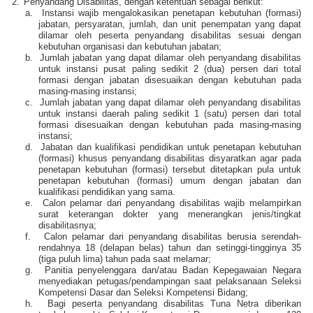
2.
Penyandang Disabilitas, dengan ketentuan sebagai berikut:
a.
Instansi wajib mengalokasikan penetapan kebutuhan (formasi)
jabatan, persyaratan, jumlah, dan unit penempatan yang dapat
dilamar oleh peserta penyandang disabilitas sesuai dengan
kebutuhan organisasi dan kebutuhan jabatan;
b.
Jumlah jabatan yang dapat dilamar oleh penyandang disabilitas
untuk instansi pusat paling sedikit 2 (dua) persen dari total
formasi dengan jabatan disesuaikan dengan kebutuhan pada
masing-masing instansi;
c.
Jumlah jabatan yang dapat dilamar oleh penyandang disabilitas
untuk instansi daerah paling sedikit 1 (satu) persen dari total
formasi disesuaikan dengan kebutuhan pada masing-masing
instansi;
d.
Jabatan dan kualifikasi pendidikan untuk penetapan kebutuhan
(formasi) khusus penyandang disabilitas disyaratkan agar pada
penetapan kebutuhan (formasi) tersebut ditetapkan pula untuk
penetapan kebutuhan (formasi) umum dengan jabatan dan
kualifikasi pendidikan yang sama.
e.
Calon pelamar dari penyandang disabilitas wajib melampirkan
surat keterangan dokter yang menerangkan jenis/tingkat
disabilitasnya;
f.
Calon pelamar dari penyandang disabilitas berusia serendah-
rendahnya 18 (delapan belas) tahun dan setinggi-tingginya 35
(tiga puluh lima) tahun pada saat melamar;
g.
Panitia penyelenggara dan/atau Badan Kepegawaian Negara
menyediakan petugas/pendampingan saat pelaksanaan Seleksi
Kompetensi Dasar dan Seleksi Kompetensi Bidang;
h.
Bagi peserta penyandang disabilitas Tuna Netra diberikan