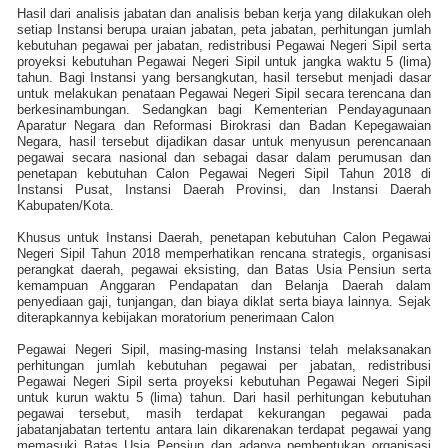
Hasil dari analisis jabatan dan analisis beban kerja yang dilakukan oleh
setiap Instansi berupa uraian jabatan, peta jabatan, perhitungan jumlah
kebutuhan pegawai per jabatan, redistribusi Pegawai Negeri Sipil serta
proyeksi kebutuhan Pegawai Negeri Sipil untuk jangka waktu 5 (lima)
tahun. Bagi Instansi yang bersangkutan, hasil tersebut menjadi dasar
untuk melakukan penataan Pegawai Negeri Sipil secara terencana dan
berkesinambungan. Sedangkan bagi Kementerian Pendayagunaan
Aparatur Negara dan Reformasi Birokrasi dan Badan Kepegawaian
Negara, hasil tersebut dijadikan dasar untuk menyusun perencanaan
pegawai secara nasional dan sebagai dasar dalam perumusan dan
penetapan kebutuhan Calon Pegawai Negeri Sipil Tahun 2018 di
Instansi Pusat, Instansi Daerah Provinsi, dan Instansi Daerah
Kabupaten/Kota.
Khusus untuk Instansi Daerah, penetapan kebutuhan Calon Pegawai
Negeri Sipil Tahun 2018 memperhatikan rencana strategis, organisasi
perangkat daerah, pegawai eksisting, dan Batas Usia Pensiun serta
kemampuan Anggaran Pendapatan dan Belanja Daerah dalam
penyediaan gaji, tunjangan, dan biaya diklat serta biaya lainnya. Sejak
diterapkannya kebijakan moratorium penerimaan Calon
Pegawai Negeri Sipil, masing-masing Instansi telah melaksanakan
perhitungan jumlah kebutuhan pegawai per jabatan, redistribusi
Pegawai Negeri Sipil serta proyeksi kebutuhan Pegawai Negeri Sipil
untuk kurun waktu 5 (lima) tahun. Dari hasil perhitungan kebutuhan
pegawai tersebut, masih terdapat kekurangan pegawai pada
jabatanjabatan tertentu antara lain dikarenakan terdapat pegawai yang
memasuki Batas Usia Pensiun dan adanya pembentukan organisasi