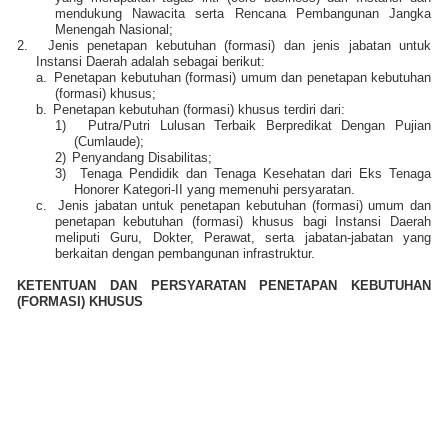
mendukung Nawacita serta Rencana Pembangunan Jangka
Menengah Nasional;
2.
Jenis penetapan kebutuhan (formasi) dan jenis jabatan untuk
Instansi Daerah adalah sebagai berikut:
a.
Penetapan kebutuhan (formasi) umum dan penetapan kebutuhan
(formasi) khusus;
b.
Penetapan kebutuhan (formasi) khusus terdiri dari:
1)
Putra/Putri Lulusan Terbaik Berpredikat Dengan Pujian
(Cumlaude);
2)
Penyandang Disabilitas;
3)
Tenaga Pendidik dan Tenaga Kesehatan dari Eks Tenaga
Honorer Kategori-II yang memenuhi persyaratan.
c.
Jenis jabatan untuk penetapan kebutuhan (formasi) umum dan
penetapan kebutuhan (formasi) khusus bagi Instansi Daerah
meliputi Guru, Dokter, Perawat, serta jabatan-jabatan yang
berkaitan dengan pembangunan infrastruktur.
KETENTUAN DAN PERSYARATAN PENETAPAN KEBUTUHAN
(FORMASI) KHUSUS