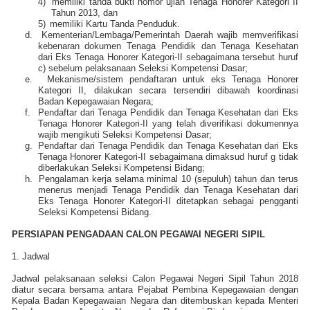
4)
memiliki tanda bukti nomor ujian Tenaga Honorer Kategori II
Tahun 2013, dan
5)
memiliki Kartu Tanda Penduduk.
d.
Kementerian/Lembaga/Pemerintah Daerah wajib memverifikasi
kebenaran dokumen Tenaga Pendidik dan Tenaga Kesehatan
dari Eks Tenaga Honorer Kategori-II sebagaimana tersebut huruf
c) sebelum pelaksanaan Seleksi Kompetensi Dasar;
e.
Mekanisme/sistem pendaftaran untuk eks Tenaga Honorer
Kategori II, dilakukan secara tersendiri dibawah koordinasi
Badan Kepegawaian Negara;
f.
Pendaftar dari Tenaga Pendidik dan Tenaga Kesehatan dari Eks
Tenaga Honorer Kategori-II yang telah diverifikasi dokumennya
wajib mengikuti Seleksi Kompetensi Dasar;
g.
Pendaftar dari Tenaga Pendidik dan Tenaga Kesehatan dari Eks
Tenaga Honorer Kategori-II sebagaimana dimaksud huruf g tidak
diberlakukan Seleksi Kompetensi Bidang;
h.
Pengalaman kerja selama minimal 10 (sepuluh) tahun dan terus
menerus menjadi Tenaga Pendidik dan Tenaga Kesehatan dari
Eks Tenaga Honorer Kategori-II ditetapkan sebagai pengganti
Seleksi Kompetensi Bidang.
PERSIAPAN PENGADAAN CALON PEGAWAI NEGERI SIPIL
1. Jadwal
Jadwal pelaksanaan seleksi Calon Pegawai Negeri Sipil Tahun 2018
diatur secara bersama antara Pejabat Pembina Kepegawaian dengan
Kepala Badan Kepegawaian Negara dan ditembuskan kepada Menteri