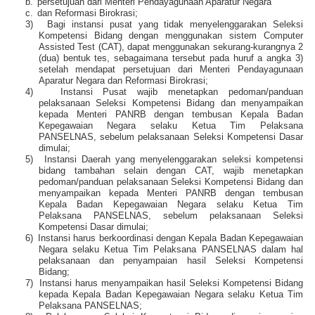
b.
persetujuan dari Menteri Pendayagunaan Aparatur Negara
c.
dan Reformasi Birokrasi;
3)
Bagi instansi pusat yang tidak menyelenggarakan Seleksi
Kompetensi Bidang dengan menggunakan sistem Computer
Assisted Test (CAT), dapat menggunakan sekurang-kurangnya 2
(dua) bentuk tes, sebagaimana tersebut pada huruf a angka 3)
setelah mendapat persetujuan dari Menteri Pendayagunaan
Aparatur Negara dan Reformasi Birokrasi;
4)
Instansi Pusat wajib menetapkan pedoman/panduan
pelaksanaan Seleksi Kompetensi Bidang dan menyampaikan
kepada Menteri PANRB dengan tembusan Kepala Badan
Kepegawaian Negara selaku Ketua Tim Pelaksana
PANSELNAS, sebelum pelaksanaan Seleksi Kompetensi Dasar
dimulai;
5)
Instansi Daerah yang menyelenggarakan seleksi kompetensi
bidang tambahan selain dengan CAT, wajib menetapkan
pedoman/panduan pelaksanaan Seleksi Kompetensi Bidang dan
menyampaikan kepada Menteri PANRB dengan tembusan
Kepala Badan Kepegawaian Negara selaku Ketua Tim
Pelaksana PANSELNAS, sebelum pelaksanaan Seleksi
Kompetensi Dasar dimulai;
6)
Instansi harus berkoordinasi dengan Kepala Badan Kepegawaian
Negara selaku Ketua Tim Pelaksana PANSELNAS dalam hal
pelaksanaan dan penyampaian hasil Seleksi Kompetensi
Bidang;
7)
Instansi harus menyampaikan hasil Seleksi Kompetensi Bidang
kepada Kepala Badan Kepegawaian Negara selaku Ketua Tim
Pelaksana PANSELNAS;