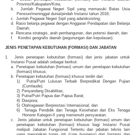
Provinsi/Kabupaten/Kota;
b.
Jumlah Pegawai Negeri Sipil yang memasuki Batas Usia
Pensiun/meninggal dunia/pindah Instansi tahun 2018;
c.
Jumlah Pegawai Negeri Sipil yang ada/eksisting;
d.
Rasio belanja pegawai dengan Anggaran Pendapatan dan Belanja
Daerah;
e.
Rencana strategis, arah pembangunan, dan potensi daerah; dan
f.
Kondisi geografis daerah (pegunungan dan kepulauan).
JENIS PENETAPAN KEBUTUHAN (FORMASI) DAN JABATAN
1.
Jenis penetapan kebutuhan (formasi) dan jenis jabatan untuk
Instansi Pusat adalah sebagai berikut:
a.
Penetapan kebutuhan (formasi) umum dan penetapan kebutuhan
(formasi) khusus;
b.
Penetapan kebutuhan (formasi) khusus terdiri dari:
1)
Putra/Putri Lulusan Terbaik Berpredikat Dengan Pujian
(Cumlaude);
2)
Penyandang Disabilitas;
3)
Putra/Putri Papua dan Papua Barat;
4)
Diaspora;
5)
Olahragawan Berprestasi Internasional; dan
6)
Tenaga Pendidik dan Tenaga Kesehatan dari Eks Tenaga
Honorer Kategori-II yang memenuhi persyaratan.
c.
Jenis jabatan untuk penetapan kebutuhan (formasi) umum dan
penetapan kebutuhan (formasi) khusus bagi Instansi Pusat
meliputi Jabatan Fungsional Tertentu dan jabatan teknis lain
yang merupakan tugas inti (core business) dari Instansi dan