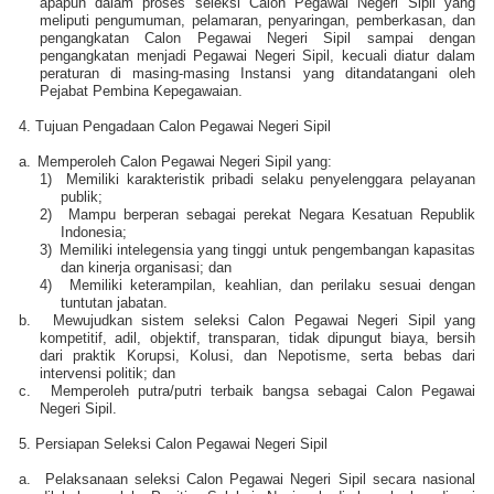
apapun dalam proses seleksi Calon Pegawai Negeri Sipil yang
meliputi pengumuman, pelamaran, penyaringan, pemberkasan, dan
pengangkatan Calon Pegawai Negeri Sipil sampai dengan
pengangkatan menjadi Pegawai Negeri Sipil, kecuali diatur dalam
peraturan di masing-masing Instansi yang ditandatangani oleh
Pejabat Pembina Kepegawaian.
4. Tujuan Pengadaan Calon Pegawai Negeri Sipil
a.
Memperoleh Calon Pegawai Negeri Sipil yang:
1)
Memiliki karakteristik pribadi selaku penyelenggara pelayanan
publik;
2)
Mampu berperan sebagai perekat Negara Kesatuan Republik
Indonesia;
3)
Memiliki intelegensia yang tinggi untuk pengembangan kapasitas
dan kinerja organisasi; dan
4)
Memiliki keterampilan, keahlian, dan perilaku sesuai dengan
tuntutan jabatan.
b.
Mewujudkan sistem seleksi Calon Pegawai Negeri Sipil yang
kompetitif, adil, objektif, transparan, tidak dipungut biaya, bersih
dari praktik Korupsi, Kolusi, dan Nepotisme, serta bebas dari
intervensi politik; dan
c.
Memperoleh putra/putri terbaik bangsa sebagai Calon Pegawai
Negeri Sipil.
5. Persiapan Seleksi Calon Pegawai Negeri Sipil
a.
Pelaksanaan seleksi Calon Pegawai Negeri Sipil secara nasional