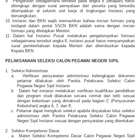
9.
Pengaturan sebagaimana tersebut pada angka 8 (delapan) harus
dilengkapi dengan surat pernyataan dari peserta yang bersedia
ditempatkan di seluruh unit kerja di lingkungan Instansi yang
bersangkutan;
10.
Instansi dan BKN wajib memastikan bahwa rincian formasi yang
terdapat dalam portal SSCN BKN adalah sama dengan rincian
formasi yang ditetapkan Menteri;
11.
Dalam hal Instansi Pusat melakukan pengelompokan formasi
sebagaimana tersebut angka 8, instansi pusat harus menyampaikan
surat pemberitahuan kepada Menteri dan ditembuskan kepada
Kepala BKN.
PELAKSANAAN SELEKSI CALON PEGAWAI NEGERI SIPIL
1.
Seleksi Administrasi
a.
Verifikasi persyaratan administrasi kelengkapan dokumen
pelamar dilakukan oleh Panitia Pelaksana Seleksi Calon
Pegawai Negeri Sipil Instansi
b.
Dalam hal instansi melakukan verifikasi kualifikasi pendidikan
dan program studi dilakukan secara cermat dan teliti sesuai
dengan ketentuan yang dimaksud pada bagian C (Penyusunan
Kebutuhan) angka 6, 7, dan 8;
c.
Pelamar dapat mengikuti seleksi apabila dinyatakan lulus seleksi
administrasi oleh Panitia Pelaksana Seleksi Calon Pegawai
Negeri Sipil Instansi sesuai dengan persyaratan yang ditentukan.
2.
Seleksi Kompetensi Dasar
a.
Materi Seleksi Kompetensi Dasar Calon Pegawai Negeri Sipil