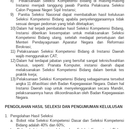
8)
Pelaksanaan Seleksi Kompetensi Bidang di masing-masing
Instansi menjadi tanggung jawab Panitia Pelaksana Seleksi
Calon Pegawai Negeri Sipil Instansi;
9)
Panitia Seleksi Nasional dapat membatalkan hasil kelulusan
Seleksi Kompetensi Bidang apabila penyelenggaraannya tidak
sesuai dengan pedoman yang telah ditetapkan;
10)
Dalam hal terjadi pembatalan hasil Seleksi Kompetensi Bidang,
Instansi diberikan kesempatan untuk melaksanakan Seleksi
Kompetensi Bidang ulang, setelah medapat persetujuan dari
Menteri Pendayagunaan Aparatur Negara dan Reformasi
Birokrasi;
11)
Pelaksanaan Seleksi Kompetensi Bidang di Instansi Daerah
wajib menggunakan CAT;
12)
Dalam hal terdapat jabatan yang bersifat sangat teknis/keahlian
khusus, seperti: Pranata Komputer, instansi daerah dapat
melaksanakan Seleksi Kompetensi Bidang dalam bentuk tes
praktik kerja;
13)
Pelaksanaan Seleksi Kompetensi Bidang sebagaimana tersebut
angka 11 difasilitasi oleh Badan Kepegawaian Negara. Dalam hal
Instansi Daerah siap untuk menyelenggarakan secara Mandiri,
pelaksanaannya harus dikoordinasikan oleh Badan Kepegawaian
Negara.
PENGOLAHAN HASIL SELEKSI DAN PENGUMUMAN KELULUSAN
1.
Pengolahan Hasil Seleksi
a.
Bobot nilai Seleksi Kompetensi Dasar dan Seleksi Kompetensi
Bidang adalah 40% dan 60%;