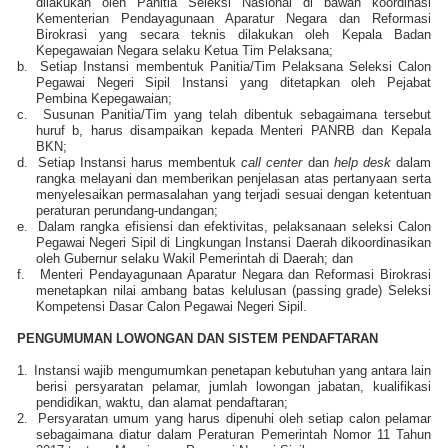
dilakukan oleh Panitia Seleksi Nasional di bawah koordinasi
Kementerian Pendayagunaan Aparatur Negara dan Reformasi
Birokrasi yang secara teknis dilakukan oleh Kepala Badan
Kepegawaian Negara selaku Ketua Tim Pelaksana;
b.
Setiap Instansi membentuk Panitia/Tim Pelaksana Seleksi Calon
Pegawai Negeri Sipil Instansi yang ditetapkan oleh Pejabat
Pembina Kepegawaian;
c.
Susunan Panitia/Tim yang telah dibentuk sebagaimana tersebut
huruf b, harus disampaikan kepada Menteri PANRB dan Kepala
BKN;
d.
Setiap Instansi harus membentuk
call center
dan
help desk
dalam
rangka melayani dan memberikan penjelasan atas pertanyaan serta
menyelesaikan permasalahan yang terjadi sesuai dengan ketentuan
peraturan perundang-undangan;
e.
Dalam rangka efisiensi dan efektivitas, pelaksanaan seleksi Calon
Pegawai Negeri Sipil di Lingkungan Instansi Daerah dikoordinasikan
oleh Gubernur selaku Wakil Pemerintah di Daerah; dan
f.
Menteri Pendayagunaan Aparatur Negara dan Reformasi Birokrasi
menetapkan nilai ambang batas kelulusan (passing grade) Seleksi
Kompetensi Dasar Calon Pegawai Negeri Sipil.
PENGUMUMAN LOWONGAN DAN SISTEM PENDAFTARAN
1.
Instansi wajib mengumumkan penetapan kebutuhan yang antara lain
berisi persyaratan pelamar, jumlah lowongan jabatan, kualifikasi
pendidikan, waktu, dan alamat pendaftaran;
2.
Persyaratan umum yang harus dipenuhi oleh setiap calon pelamar
sebagaimana diatur dalam Peraturan Pemerintah Nomor 11 Tahun