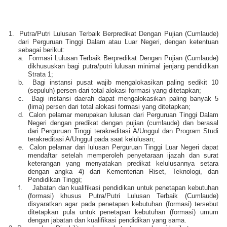
1.
Putra/Putri Lulusan Terbaik Berpredikat Dengan Pujian (Cumlaude)
dari Perguruan Tinggi Dalam atau Luar Negeri, dengan ketentuan
sebagai berikut:
a.
Formasi Lulusan Terbaik Berpredikat Dengan Pujian (Cumlaude)
dikhususkan bagi putra/putri lulusan minimal jenjang pendidikan
Strata 1;
b.
Bagi instansi pusat wajib mengalokasikan paling sedikit 10
(sepuluh) persen dari total alokasi formasi yang ditetapkan;
c.
Bagi instansi daerah dapat mengalokasikan paling banyak 5
(lima) persen dari total alokasi formasi yang ditetapkan;
d.
Calon pelamar merupakan lulusan dari Perguruan Tinggi Dalam
Negeri dengan predikat dengan pujian (cumlaude) dan berasal
dari Perguruan Tinggi terakreditasi A/Unggul dan Program Studi
terakreditasi A/Unggul pada saat kelulusan;
e.
Calon pelamar dari lulusan Perguruan Tinggi Luar Negeri dapat
mendaftar setelah memperoleh penyetaraan ijazah dan surat
keterangan yang menyatakan predikat kelulusannya setara
dengan angka 4) dari Kementerian Riset, Teknologi, dan
Pendidikan Tinggi;
f.
Jabatan dan kualifikasi pendidikan untuk penetapan kebutuhan
(formasi) khusus Putra/Putri Lulusan Terbaik (Cumlaude)
disyaratkan agar pada penetapan kebutuhan (formasi) tersebut
ditetapkan pula untuk penetapan kebutuhan (formasi) umum
dengan jabatan dan kualifikasi pendidikan yang sama.