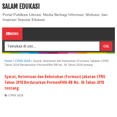
SALAM EDUKASI
ABOUT
CONTACT US
PRIVACY POLICY
DISCLAIMER
Portal Publikasi Literasi, Media Berbagi Informasi, Motivasi, dan
Inspirasi Seputar Edukasi.
MENU
Home
»
CPNS 2018
»
Syarat, Ketentuan dan Kebutuhan (Formasi) Jabatan CPNS
Tahun 2018 Berdasarkan PermenPAN-RB No. 36 Tahun 2018 tentang
Syarat, Ketentuan dan Kebutuhan (Formasi) Jabatan CPNS
Tahun 2018 Berdasarkan PermenPAN-RB No. 36 Tahun 2018
tentang
CPNS 2018