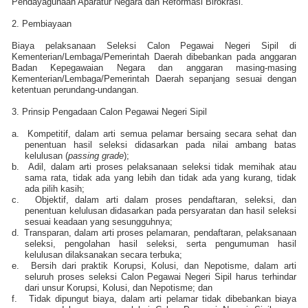
Pendayagunaan Aparatur Negara dan Reformasi Birokrasi.
2. Pembiayaan
Biaya pelaksanaan Seleksi Calon Pegawai Negeri Sipil di
Kementerian/Lembaga/Pemerintah Daerah dibebankan pada anggaran
Badan Kepegawaian Negara dan anggaran masing-masing
Kementerian/Lembaga/Pemerintah Daerah sepanjang sesuai dengan
ketentuan perundang-undangan.
3. Prinsip Pengadaan Calon Pegawai Negeri Sipil
a.
Kompetitif, dalam arti semua pelamar bersaing secara sehat dan
penentuan hasil seleksi didasarkan pada nilai ambang batas
kelulusan (
passing grade
);
b.
Adil, dalam arti proses pelaksanaan seleksi tidak memihak atau
sama rata, tidak ada yang lebih dan tidak ada yang kurang, tidak
ada pilih kasih;
c.
Objektif, dalam arti dalam proses pendaftaran, seleksi, dan
penentuan kelulusan didasarkan pada persyaratan dan hasil seleksi
sesuai keadaan yang sesungguhnya;
d.
Transparan, dalam arti proses pelamaran, pendaftaran, pelaksanaan
seleksi, pengolahan hasil seleksi, serta pengumuman hasil
kelulusan dilaksanakan secara terbuka;
e.
Bersih dari praktik Korupsi, Kolusi, dan Nepotisme, dalam arti
seluruh proses seleksi Calon Pegawai Negeri Sipil harus terhindar
dari unsur Korupsi, Kolusi, dan Nepotisme; dan
f.
Tidak dipungut biaya, dalam arti pelamar tidak dibebankan biaya