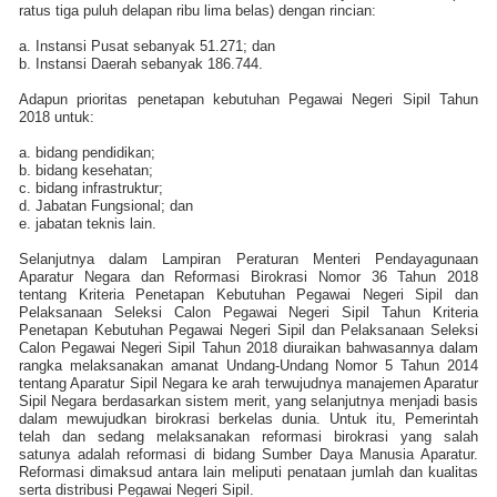
ratus tiga puluh delapan ribu lima belas) dengan rincian:
a. Instansi Pusat sebanyak 51.271; dan
b. Instansi Daerah sebanyak 186.744.
Adapun prioritas penetapan kebutuhan Pegawai Negeri Sipil Tahun
2018 untuk:
a. bidang pendidikan;
b. bidang kesehatan;
c. bidang infrastruktur;
d. Jabatan Fungsional; dan
e. jabatan teknis lain.
Selanjutnya dalam Lampiran Peraturan Menteri Pendayagunaan
Aparatur Negara dan Reformasi Birokrasi Nomor 36 Tahun 2018
tentang Kriteria Penetapan Kebutuhan Pegawai Negeri Sipil dan
Pelaksanaan Seleksi Calon Pegawai Negeri Sipil Tahun Kriteria
Penetapan Kebutuhan Pegawai Negeri Sipil dan Pelaksanaan Seleksi
Calon Pegawai Negeri Sipil Tahun 2018 diuraikan bahwasannya dalam
rangka melaksanakan amanat Undang-Undang Nomor 5 Tahun 2014
tentang Aparatur Sipil Negara ke arah terwujudnya manajemen Aparatur
Sipil Negara berdasarkan sistem merit, yang selanjutnya menjadi basis
dalam mewujudkan birokrasi berkelas dunia. Untuk itu, Pemerintah
telah dan sedang melaksanakan reformasi birokrasi yang salah
satunya adalah reformasi di bidang Sumber Daya Manusia Aparatur.
Reformasi dimaksud antara lain meliputi penataan jumlah dan kualitas
serta distribusi Pegawai Negeri Sipil.