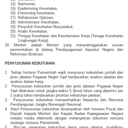
14)
Nutrisionis,
15)
Epidemiolog Kesehatan,
16)
Entomolog Kesehatan,
17)
Refraksionis Optisien,
18)
Administrator Kesehatan,
19)
Penyuluh Kesehatan Masyarakat,
20)
Analis Kesehatan;
21)
Penguji Kesehatan dan Keselamatan Kerja (Tenaga Kesehatan
Lingkungan Kerja).
20.
Menteri adalah Menteri yang menyelenggarakan urusan
pemerintahan di bidang Pendayagunaan Aparatur Negara dan
Reformasi Birokrasi.
PENYUSUNAN KEBUTUHAN
1.
Setiap Instansi Pemerintah wajib menyusun kebutuhan jumlah dan
jenis jabatan Pegawai Negeri Sipil berdasarkan analisis jabatan dan
analisis beban kerja;
2.
Penyusunan kebutuhan jumlah dan jenis jabatan Pegawai Negeri
Sipil dilakukan untuk jangka waktu 5 (lima) tahun yang diperinci per
1 (satu) tahun berdasarkan prioritas kebutuhan jabatan;
3.
Penyusunan kebutuhan memperhatikan Nawacita dan Rencana
Pembangunan Jangka Menengah Nasional;
4.
Hasil Penyusunan kebutuhan disampaikan oleh Instansi Pusat dan
Daerah kepada Menteri dan Kepala Badan Kepegawaian Negara
melalui media elektronik dengan melampirkan dokumen rencana
strategis Instansi Pemerintah;
5.
Rincian penetapan kebutuhan berisi nama jabatan, kualifikasi