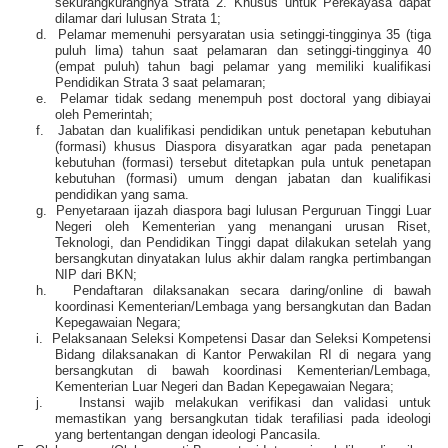
sekurangkurangnya Strata 2. Khusus untuk Perekayasa dapat
dilamar dari lulusan Strata 1;
d.
Pelamar memenuhi persyaratan usia setinggi-tingginya 35 (tiga
puluh lima) tahun saat pelamaran dan setinggi-tingginya 40
(empat puluh) tahun bagi pelamar yang memiliki kualifikasi
Pendidikan Strata 3 saat pelamaran;
e.
Pelamar tidak sedang menempuh post doctoral yang dibiayai
oleh Pemerintah;
f.
Jabatan dan kualifikasi pendidikan untuk penetapan kebutuhan
(formasi) khusus Diaspora disyaratkan agar pada penetapan
kebutuhan (formasi) tersebut ditetapkan pula untuk penetapan
kebutuhan (formasi) umum dengan jabatan dan kualifikasi
pendidikan yang sama.
g.
Penyetaraan ijazah diaspora bagi lulusan Perguruan Tinggi Luar
Negeri oleh Kementerian yang menangani urusan Riset,
Teknologi, dan Pendidikan Tinggi dapat dilakukan setelah yang
bersangkutan dinyatakan lulus akhir dalam rangka pertimbangan
NIP dari BKN;
h.
Pendaftaran dilaksanakan secara daring/online di bawah
koordinasi Kementerian/Lembaga yang bersangkutan dan Badan
Kepegawaian Negara;
i.
Pelaksanaan Seleksi Kompetensi Dasar dan Seleksi Kompetensi
Bidang dilaksanakan di Kantor Perwakilan RI di negara yang
bersangkutan di bawah koordinasi Kementerian/Lembaga,
Kementerian Luar Negeri dan Badan Kepegawaian Negara;
j.
Instansi wajib melakukan verifikasi dan validasi untuk
memastikan yang bersangkutan tidak terafiliasi pada ideologi
yang bertentangan dengan ideologi Pancasila.