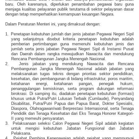
baru. Oleh karenanya, diperlukan penambahan pegawai baru guna
menjaga kualitas pelayanan publik terutama di sektor pelayanan dasar
dengan tetap memperhatikan kemampuan keuangan Negara.
Dalam Peraturan Menteri ini, yang dimaksud dengan:
1.
Penetapan kebutuhan jumlah dan jenis jabatan Pegawai Negeri Sipil
yang selanjutnya disebut kriteria penetapan kebutuhan adalah
pemberian pertimbangan guna memenuhi kebutuhan jenis dan
jumlah serta jenis jabatan Pegawai Negeri Sipil di Instansi Pusat
dan Daerah dalam rangka mewujudkan Nawacita dan mendukung
Rencana Pembangunan Jangka Menengah Nasional.
2.
Jenis jabatan yang mendukung Nawacita dan Rencana
Pembangunan Jangka Menengah Nasional adalah jabatan yang
melaksanakan tugas teknis dengan prioritas sektor pendidikan,
kesehatan, dan pembangunan di bidang infrastruktur, poros maritim,
ketahanan energi, ketahanan pangan, penegak hukum,
penanggulangan kemiskinan, serta program dukungan reformasi
birokrasi. Di samping itu, diadakan penetapan kebutuhan (formasi)
khusus untuk Putra/Putri Lulusan Terbaik (Cumlaude), Penyandang
Disabilitas, Putra/Putri Papua dan Papua Barat, Dokter Spesialis,
Diaspora, Olahragawan/wati Berprestasi Internasional, serta Tenaga
Pendidik dan Tenaga Kesehatan dari Eks Tenaga Honorer Kategori-
II yang memeuhi persyaratan.
3.
Pelaksanaan seleksi Calon Pegawai Negeri Sipil adalah kegiatan
untuk mengisi kebutuhan Jabatan Fungsional dan Jabatan
Pelaksana.
4.
Pejabat Pembina Kepegawaian adalah pejabat yang mempunyai