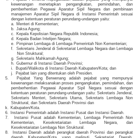
kewenangan menetapkan pengangkatan, pemindahan, dan
pemberhentian Pegawai Aparatur Sipil Negara dan pembinaan
manajemen Aparatur Sipil Negara di Instansi Pemerintah sesuai
dengan ketentuan peraturan perundang-undangan yaitu:
a.
Menteri di Kementerian;
b.
Jaksa Agung;
c.
Kepala Kepolisian Negara Republik Indonesia;
d.
Kepala Badan Intelijen Negara;
e.
Pimpinan Lembaga di Lembaga Pemerintah Non Kementerian;
f.
Sekretaris Jenderal di Sekretariat Lembaga Negara dan Lembaga
Non Struktural;
g.
Sekretaris Mahkamah Agung;
h.
Gubernur di Instansi Daerah Provinsi;
i.
Bupati/Walikota di Instansi Daerah Kabupaten/Kota; dan
j.
Pejabat lain yang ditentukan oleh Presiden.
5.
Pejabat Yang Berwenang adalah pejabat yang mempunyai
kewenangan melaksanakan proses pengangkatan, pemindahan, dan
pemberhentian Pegawai Aparatur Sipil Negara sesuai dengan
ketentuan peraturan perundang-undangan yaitu: Sekretaris Jenderal,
Sekretaris Menteri, Sekretaris Utama, Sekretaris Lembaga Non
Struktural, dan Sekretaris Daerah Provinsi dan
k.
Kabupaten/Kota.
6.
Instansi Pemerintah adalah Instansi Pusat dan Instansi Daerah.
7.
Instansi Pusat adalah Kementerian, Lembaga Pemerintah Non
Kementerian, Kesekretariatan Lembaga Negara, dan
Kesekretariatan Lembaga Non Struktural.
8.
Instansi Daerah adalah perangkat daerah Provinsi dan perangkat
daerah Kabupaten/Kota yang meliputi Sekretariat Daerah,