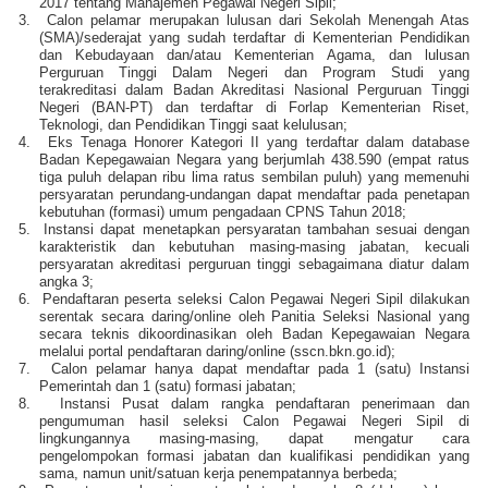
2017 tentang Manajemen Pegawai Negeri Sipil;
3.
Calon pelamar merupakan lulusan dari Sekolah Menengah Atas
(SMA)/sederajat yang sudah terdaftar di Kementerian Pendidikan
dan Kebudayaan dan/atau Kementerian Agama, dan lulusan
Perguruan Tinggi Dalam Negeri dan Program Studi yang
terakreditasi dalam Badan Akreditasi Nasional Perguruan Tinggi
Negeri (BAN-PT) dan terdaftar di Forlap Kementerian Riset,
Teknologi, dan Pendidikan Tinggi saat kelulusan;
4.
Eks Tenaga Honorer Kategori II yang terdaftar dalam database
Badan Kepegawaian Negara yang berjumlah 438.590 (empat ratus
tiga puluh delapan ribu lima ratus sembilan puluh) yang memenuhi
persyaratan perundang-undangan dapat mendaftar pada penetapan
kebutuhan (formasi) umum pengadaan CPNS Tahun 2018;
5.
Instansi dapat menetapkan persyaratan tambahan sesuai dengan
karakteristik dan kebutuhan masing-masing jabatan, kecuali
persyaratan akreditasi perguruan tinggi sebagaimana diatur dalam
angka 3;
6.
Pendaftaran peserta seleksi Calon Pegawai Negeri Sipil dilakukan
serentak secara daring/online oleh Panitia Seleksi Nasional yang
secara teknis dikoordinasikan oleh Badan Kepegawaian Negara
melalui portal pendaftaran daring/online (sscn.bkn.go.id);
7.
Calon pelamar hanya dapat mendaftar pada 1 (satu) Instansi
Pemerintah dan 1 (satu) formasi jabatan;
8.
Instansi Pusat dalam rangka pendaftaran penerimaan dan
pengumuman hasil seleksi Calon Pegawai Negeri Sipil di
lingkungannya masing-masing, dapat mengatur cara
pengelompokan formasi jabatan dan kualifikasi pendidikan yang
sama, namun unit/satuan kerja penempatannya berbeda;