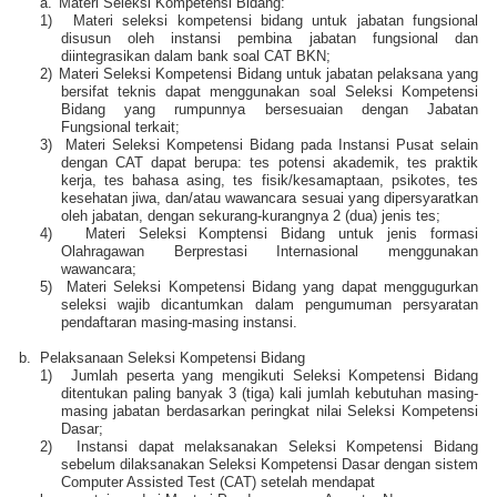
a.
Materi Seleksi Kompetensi Bidang:
1)
Materi seleksi kompetensi bidang untuk jabatan fungsional
disusun oleh instansi pembina jabatan fungsional dan
diintegrasikan dalam bank soal CAT BKN;
2)
Materi Seleksi Kompetensi Bidang untuk jabatan pelaksana yang
bersifat teknis dapat menggunakan soal Seleksi Kompetensi
Bidang yang rumpunnya bersesuaian dengan Jabatan
Fungsional terkait;
3)
Materi Seleksi Kompetensi Bidang pada Instansi Pusat selain
dengan CAT dapat berupa: tes potensi akademik, tes praktik
kerja, tes bahasa asing, tes fisik/kesamaptaan, psikotes, tes
kesehatan jiwa, dan/atau wawancara sesuai yang dipersyaratkan
oleh jabatan, dengan sekurang-kurangnya 2 (dua) jenis tes;
4)
Materi Seleksi Komptensi Bidang untuk jenis formasi
Olahragawan Berprestasi Internasional menggunakan
wawancara;
5)
Materi Seleksi Kompetensi Bidang yang dapat menggugurkan
seleksi wajib dicantumkan dalam pengumuman persyaratan
pendaftaran masing-masing instansi.
b.
Pelaksanaan Seleksi Kompetensi Bidang
1)
Jumlah peserta yang mengikuti Seleksi Kompetensi Bidang
ditentukan paling banyak 3 (tiga) kali jumlah kebutuhan masing-
masing jabatan berdasarkan peringkat nilai Seleksi Kompetensi
Dasar;
2)
Instansi dapat melaksanakan Seleksi Kompetensi Bidang
sebelum dilaksanakan Seleksi Kompetensi Dasar dengan sistem
Computer Assisted Test (CAT) setelah mendapat