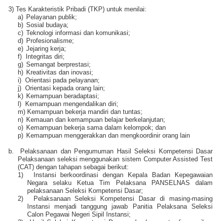
3) Tes Karakteristik Pribadi (TKP) untuk menilai:
a)
Pelayanan publik;
b)
Sosial budaya;
c)
Teknologi informasi dan komunikasi;
d)
Profesionalisme;
e)
Jejaring kerja;
f)
Integritas diri;
g)
Semangat berprestasi;
h)
Kreativitas dan inovasi;
i)
Orientasi pada pelayanan;
j)
Orientasi kepada orang lain;
k)
Kemampuan beradaptasi;
l)
Kemampuan mengendalikan diri;
m)
Kemampuan bekerja mandiri dan tuntas;
n)
Kemauan dan kemampuan belajar berkelanjutan;
o)
Kemampuan bekerja sama dalam kelompok; dan
p)
Kemampuan menggerakkan dan mengkoordinir orang lain
b.
Pelaksanaan dan Pengumuman Hasil Seleksi Kompetensi Dasar
Pelaksanaan seleksi menggunakan sistem Computer Assisted Test
(CAT) dengan tahapan sebagai berikut:
1)
Instansi berkoordinasi dengan Kepala Badan Kepegawaian
Negara selaku Ketua Tim Pelaksana PANSELNAS dalam
pelaksanaan Seleksi Kompetensi Dasar;
2)
Pelaksanaan Seleksi Kompetensi Dasar di masing-masing
Instansi menjadi tanggung jawab Panitia Pelaksana Seleksi
Calon Pegawai Negeri Sipil Instansi;