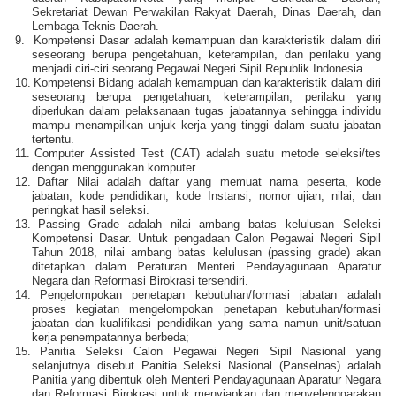
Sekretariat Dewan Perwakilan Rakyat Daerah, Dinas Daerah, dan
Lembaga Teknis Daerah.
9.
Kompetensi Dasar adalah kemampuan dan karakteristik dalam diri
seseorang berupa pengetahuan, keterampilan, dan perilaku yang
menjadi ciri-ciri seorang Pegawai Negeri Sipil Republik Indonesia.
10.
Kompetensi Bidang adalah kemampuan dan karakteristik dalam diri
seseorang berupa pengetahuan, keterampilan, perilaku yang
diperlukan dalam pelaksanaan tugas jabatannya sehingga individu
mampu menampilkan unjuk kerja yang tinggi dalam suatu jabatan
tertentu.
11.
Computer Assisted Test (CAT) adalah suatu metode seleksi/tes
dengan menggunakan komputer.
12.
Daftar Nilai adalah daftar yang memuat nama peserta, kode
jabatan, kode pendidikan, kode Instansi, nomor ujian, nilai, dan
peringkat hasil seleksi.
13.
Passing Grade adalah nilai ambang batas kelulusan Seleksi
Kompetensi Dasar. Untuk pengadaan Calon Pegawai Negeri Sipil
Tahun 2018, nilai ambang batas kelulusan (passing grade) akan
ditetapkan dalam Peraturan Menteri Pendayagunaan Aparatur
Negara dan Reformasi Birokrasi tersendiri.
14.
Pengelompokan penetapan kebutuhan/formasi jabatan adalah
proses kegiatan mengelompokan penetapan kebutuhan/formasi
jabatan dan kualifikasi pendidikan yang sama namun unit/satuan
kerja penempatannya berbeda;
15.
Panitia Seleksi Calon Pegawai Negeri Sipil Nasional yang
selanjutnya disebut Panitia Seleksi Nasional (Panselnas) adalah
Panitia yang dibentuk oleh Menteri Pendayagunaan Aparatur Negara
dan Reformasi Birokrasi untuk menyiapkan dan menyelenggarakan