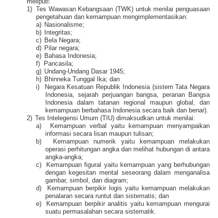
meliputi:
1)
Tes Wawasan Kebangsaan (TWK) untuk menilai penguasaan
pengetahuan dan kemampuan mengimplementasikan:
a)
Nasionalisme;
b)
Integritas;
c)
Bela Negara;
d)
Pilar negara;
e)
Bahasa Indonesia;
f)
Pancasila;
g)
Undang-Undang Dasar 1945;
h)
Bhinneka Tunggal Ika; dan
i)
Negara Kesatuan Republik Indonesia (sistem Tata Negara
Indonesia, sejarah perjuangan bangsa, peranan Bangsa
Indonesia dalam tatanan regional maupun global, dan
kemampuan berbahasa Indonesia secara baik dan benar).
2)
Tes Intelegensi Umum (TIU) dimaksudkan untuk menilai:
a)
Kemampuan verbal yaitu kemampuan menyampaikan
informasi secara lisan maupun tulisan;
b)
Kemampuan numerik yaitu kemampuan melakukan
operasi perhitungan angka dan melihat hubungan di antara
angka-angka;
c)
Kemampuan figural yaitu kemampuan yang berhubungan
dengan kegesitan mental seseorang dalam menganalisa
gambar, simbol, dan diagram;
d)
Kemampuan berpikir logis yaitu kemampuan melakukan
penalaran secara runtut dan sistematis; dan
e)
Kemampuan berpikir analitis yaitu kemampuan mengurai
suatu permasalahan secara sistematik.