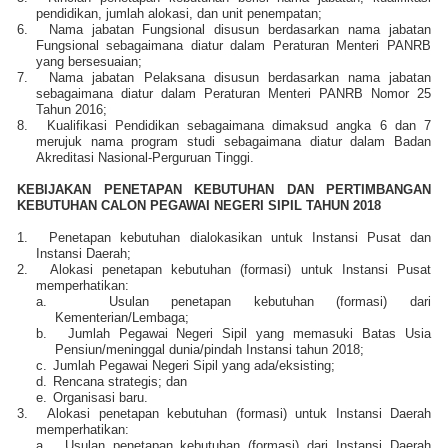
pendidikan, jumlah alokasi, dan unit penempatan;
6.
Nama jabatan Fungsional disusun berdasarkan nama jabatan
Fungsional sebagaimana diatur dalam Peraturan Menteri PANRB
yang bersesuaian;
7.
Nama jabatan Pelaksana disusun berdasarkan nama jabatan
sebagaimana diatur dalam Peraturan Menteri PANRB Nomor 25
Tahun 2016;
8.
Kualifikasi Pendidikan sebagaimana dimaksud angka 6 dan 7
merujuk nama program studi sebagaimana diatur dalam Badan
Akreditasi Nasional-Perguruan Tinggi.
KEBIJAKAN PENETAPAN KEBUTUHAN DAN PERTIMBANGAN
KEBUTUHAN CALON PEGAWAI NEGERI SIPIL TAHUN 2018
1.
Penetapan kebutuhan dialokasikan untuk Instansi Pusat dan
Instansi Daerah;
2.
Alokasi penetapan kebutuhan (formasi) untuk Instansi Pusat
memperhatikan:
a.
Usulan penetapan kebutuhan (formasi) dari
Kementerian/Lembaga;
b.
Jumlah Pegawai Negeri Sipil yang memasuki Batas Usia
Pensiun/meninggal dunia/pindah Instansi tahun 2018;
c.
Jumlah Pegawai Negeri Sipil yang ada/eksisting;
d.
Rencana strategis; dan
e.
Organisasi baru.
3.
Alokasi penetapan kebutuhan (formasi) untuk Instansi Daerah
memperhatikan:
a.
Usulan penetapan kebutuhan (formasi) dari Instansi Daerah