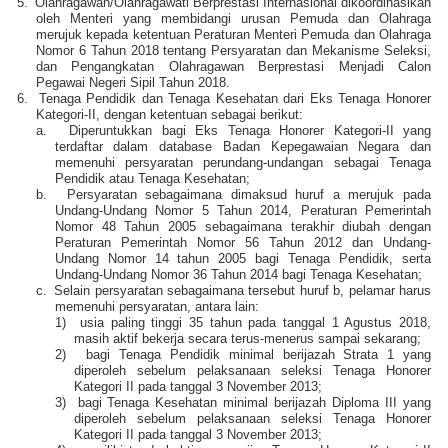
5.
Olahragawan/Olahragawati Berprestasi Internasional dikoordinasikan
oleh Menteri yang membidangi urusan Pemuda dan Olahraga
merujuk kepada ketentuan Peraturan Menteri Pemuda dan Olahraga
Nomor 6 Tahun 2018 tentang Persyaratan dan Mekanisme Seleksi,
dan Pengangkatan Olahragawan Berprestasi Menjadi Calon
Pegawai Negeri Sipil Tahun 2018.
6.
Tenaga Pendidik dan Tenaga Kesehatan dari Eks Tenaga Honorer
Kategori-II, dengan ketentuan sebagai berikut:
a.
Diperuntukkan bagi Eks Tenaga Honorer Kategori-II yang
terdaftar dalam database Badan Kepegawaian Negara dan
memenuhi persyaratan perundang-undangan sebagai Tenaga
Pendidik atau Tenaga Kesehatan;
b.
Persyaratan sebagaimana dimaksud huruf a merujuk pada
Undang-Undang Nomor 5 Tahun 2014, Peraturan Pemerintah
Nomor 48 Tahun 2005 sebagaimana terakhir diubah dengan
Peraturan Pemerintah Nomor 56 Tahun 2012 dan Undang-
Undang Nomor 14 tahun 2005 bagi Tenaga Pendidik, serta
Undang-Undang Nomor 36 Tahun 2014 bagi Tenaga Kesehatan;
c.
Selain persyaratan sebagaimana tersebut huruf b, pelamar harus
memenuhi persyaratan, antara lain:
1)
usia paling tinggi 35 tahun pada tanggal 1 Agustus 2018,
masih aktif bekerja secara terus-menerus sampai sekarang;
2)
bagi Tenaga Pendidik minimal berijazah Strata 1 yang
diperoleh sebelum pelaksanaan seleksi Tenaga Honorer
Kategori II pada tanggal 3 November 2013;
3)
bagi Tenaga Kesehatan minimal berijazah Diploma III yang
diperoleh sebelum pelaksanaan seleksi Tenaga Honorer
Kategori II pada tanggal 3 November 2013;