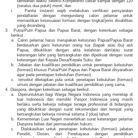
tambahan waktu Seleksi Kompetensi Dasar sampai dengan 120
(seratus dua puluh) menit; dan
i.
Panita instansi wajib melakukan verifikasi persyaratan
pendaftaran dengan mengundang calon pelamar untuk
memastikan kesesuaian formasi dengan tingkat/jenis disabilitas
yang disandang.
3.
Putra/Putri Papua dan Papua Barat, dengan ketentuan sebagai
berikut :
a.
Calon pelamar harus merupakan keturunan Papua/Papua Barat
berdasarkan garis keturunan orang tua (bapak atau ibu) asli
Papua, dibuktikan dengan akta kelahiran dan/atau surat
keterangan lahir yang bersangkutan dan diperkuat dengan surat
keterangan dari Kepala Desa/Kepala Suku; dan
b.
Jabatan dan kualifikasi pendidikan untuk penetapan kebutuhan
(formasi) khusus Putra/Putri Papua dan Papua Barat disyaratkan
agar pada penetapan kebutuhan (formasi)
c.
tersebut ditetapkan pula untuk penetapan kebutuhan (formasi)
umum dengan jabatan dan kualifikasi pendidikan yang sama.
4.
Diaspora, dengan ketentuan sebagai berikut:
a.
Diperuntukkan bagi Warga Negara Indonesia yang menetap di
luar Indonesia dan memiliki Paspor Indonesia yang masih
berlaku serta bekerja sebagai tenaga profesional di bidangnya
yang dibuktikan dengan surat rekomendasi dari tempat yang
bersangkutan bekerja minimal selama 2 (dua) tahun.
b.
Kementerian Luar Negeri menerbitkan surat keterangan pelamar
Diaspora bebas dari permasalahan hukum;
c.
Dialokasikan untuk penetapan kebutuhan (formasi) jabatan
Peneliti, Dosen, dan Perekayasa dengan pendidikan