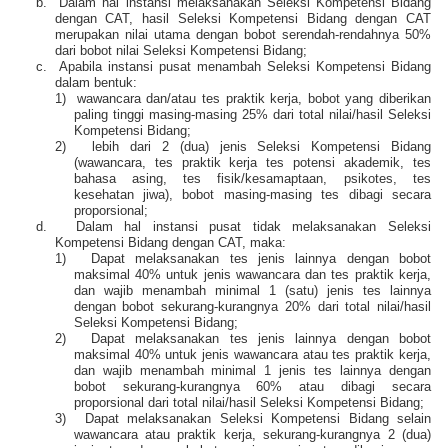
b.
Dalam hal instansi melaksanakan Seleksi Kompetensi Bidang
dengan CAT, hasil Seleksi Kompetensi Bidang dengan CAT
merupakan nilai utama dengan bobot serendah-rendahnya 50%
dari bobot nilai Seleksi Kompetensi Bidang;
c.
Apabila instansi pusat menambah Seleksi Kompetensi Bidang
dalam bentuk:
1)
wawancara dan/atau tes praktik kerja, bobot yang diberikan
paling tinggi masing-masing 25% dari total nilai/hasil Seleksi
Kompetensi Bidang;
2)
lebih dari 2 (dua) jenis Seleksi Kompetensi Bidang
(wawancara, tes praktik kerja tes potensi akademik, tes
bahasa asing, tes fisik/kesamaptaan, psikotes, tes
kesehatan jiwa), bobot masing-masing tes dibagi secara
proporsional;
d.
Dalam hal instansi pusat tidak melaksanakan Seleksi
Kompetensi Bidang dengan CAT, maka:
1)
Dapat melaksanakan tes jenis lainnya dengan bobot
maksimal 40% untuk jenis wawancara dan tes praktik kerja,
dan wajib menambah minimal 1 (satu) jenis tes lainnya
dengan bobot sekurang-kurangnya 20% dari total nilai/hasil
Seleksi Kompetensi Bidang;
2)
Dapat melaksanakan tes jenis lainnya dengan bobot
maksimal 40% untuk jenis wawancara atau tes praktik kerja,
dan wajib menambah minimal 1 jenis tes lainnya dengan
bobot sekurang-kurangnya 60% atau dibagi secara
proporsional dari total nilai/hasil Seleksi Kompetensi Bidang;
3)
Dapat melaksanakan Seleksi Kompetensi Bidang selain
wawancara atau praktik kerja, sekurang-kurangnya 2 (dua)