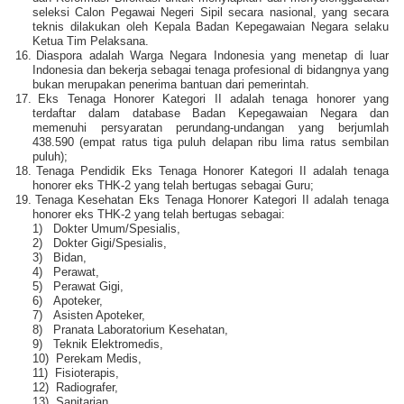
seleksi Calon Pegawai Negeri Sipil secara nasional, yang secara
teknis dilakukan oleh Kepala Badan Kepegawaian Negara selaku
Ketua Tim Pelaksana.
16.
Diaspora adalah Warga Negara Indonesia yang menetap di luar
Indonesia dan bekerja sebagai tenaga profesional di bidangnya yang
bukan merupakan penerima bantuan dari pemerintah.
17.
Eks Tenaga Honorer Kategori II adalah tenaga honorer yang
terdaftar dalam database Badan Kepegawaian Negara dan
memenuhi persyaratan perundang-undangan yang berjumlah
438.590 (empat ratus tiga puluh delapan ribu lima ratus sembilan
puluh);
18.
Tenaga Pendidik Eks Tenaga Honorer Kategori II adalah tenaga
honorer eks THK-2 yang telah bertugas sebagai Guru;
19.
Tenaga Kesehatan Eks Tenaga Honorer Kategori II adalah tenaga
honorer eks THK-2 yang telah bertugas sebagai:
1)
Dokter Umum/Spesialis,
2)
Dokter Gigi/Spesialis,
3)
Bidan,
4)
Perawat,
5)
Perawat Gigi,
6)
Apoteker,
7)
Asisten Apoteker,
8)
Pranata Laboratorium Kesehatan,
9)
Teknik Elektromedis,
10)
Perekam Medis,
11)
Fisioterapis,
12)
Radiografer,
13)
Sanitarian,