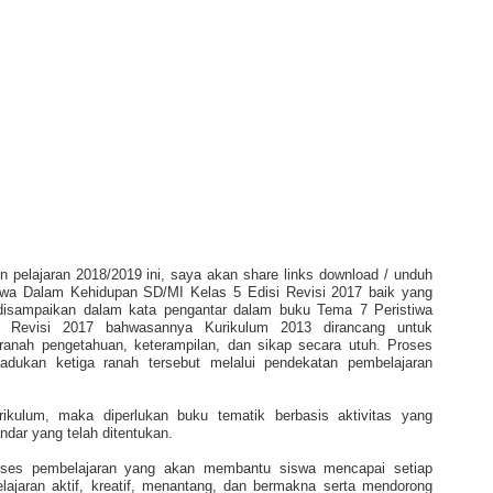
n pelajaran 2018/2019 ini, saya akan share links download / unduh
iwa Dalam Kehidupan SD/MI Kelas 5 Edisi Revisi 2017 baik yang
isampaikan dalam kata pengantar dalam buku Tema 7 Peristiwa
 Revisi 2017 bahwasannya Kurikulum 2013 dirancang untuk
nah pengetahuan, keterampilan, dan sikap secara utuh. Proses
dukan ketiga ranah tersebut melalui pendekatan pembelajaran
ikulum, maka diperlukan buku tematik berbasis aktivitas yang
dar yang telah ditentukan.
roses pembelajaran yang akan membantu siswa mencapai setiap
ajaran aktif, kreatif, menantang, dan bermakna serta mendorong