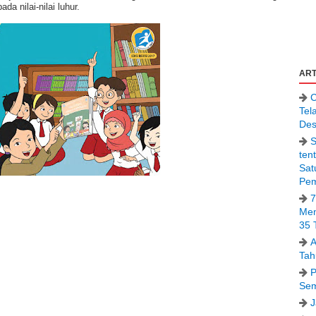
da nilai-nilai luhur.
ART
C
Tel
Des
S
ten
Sat
Pem
7
Men
35 
A
Tah
P
Sem
J