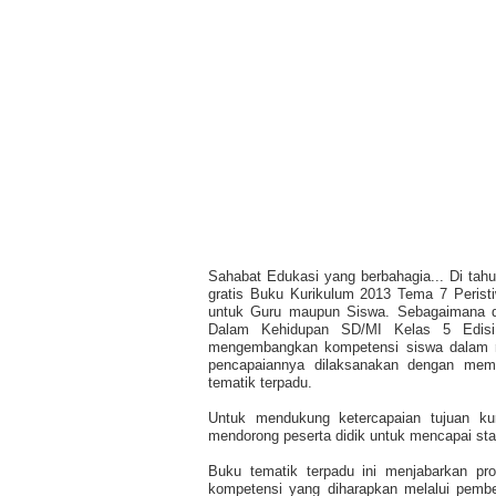
Sahabat Edukasi yang berbahagia... Di tahu
gratis Buku Kurikulum 2013 Tema 7 Perist
untuk Guru maupun Siswa. Sebagaimana d
Dalam Kehidupan SD/MI Kelas 5 Edisi
mengembangkan kompetensi siswa dalam ra
pencapaiannya dilaksanakan dengan mema
tematik terpadu.
Untuk mendukung ketercapaian tujuan kur
mendorong peserta didik untuk mencapai stan
Buku tematik terpadu ini menjabarkan p
kompetensi yang diharapkan melalui pembel