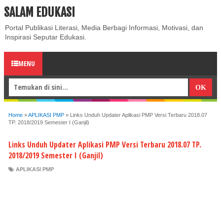
SALAM EDUKASI
ABOUT
CONTACT US
PRIVACY POLICY
DISCLAIMER
Portal Publikasi Literasi, Media Berbagi Informasi, Motivasi, dan
Inspirasi Seputar Edukasi.
MENU
Home
»
APLIKASI PMP
»
Links Unduh Updater Aplikasi PMP Versi Terbaru 2018.07
TP. 2018/2019 Semester I (Ganjil)
Links Unduh Updater Aplikasi PMP Versi Terbaru 2018.07 TP.
2018/2019 Semester I (Ganjil)
APLIKASI PMP