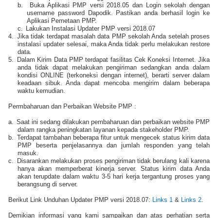
b.
Buka Aplikasi PMP versi 2018.05 dan Login sekolah dengan
username password Dapodik. Pastikan anda berhasil login ke
Aplikasi Pemetaan PMP.
c.
Lakukan Instalasi Updater PMP versi 2018.07
4.
Jika tidak terdapat masalah data PMP sekolah Anda setelah proses
instalasi updater selesai, maka Anda tidak perlu melakukan restore
data.
5.
Dalam Kirim Data PMP terdapat fasilitas Cek Koneksi Internet. Jika
anda tidak dapat melakukan pengiriman sedangkan anda dalam
kondisi ONLINE (terkoneksi dengan internet), berarti server dalam
keadaan sibuk. Anda dapat mencoba mengirim dalam beberapa
waktu kemudian.
Permbaharuan dan Perbaikan Website PMP :
a.
Saat ini sedang dilakukan pembaharuan dan perbaikan website PMP
dalam rangka peningkatan layanan kepada stakeholder PMP.
b.
Terdapat tambahan beberapa fitur untuk mengecek status kirim data
PMP beserta penjelasannya dan jumlah responden yang telah
masuk.
c.
Disarankan melakukan proses pengiriman tidak berulang kali karena
hanya akan memperberat kinerja server. Status kirim data Anda
akan terupdate dalam waktu 3-5 hari kerja tergantung proses yang
berangsung di server.
Berikut Link Unduhan Updater PMP versi 2018.07:
Links 1
&
Links 2
.
Demikian informasi yang kami sampaikan dan atas perhatian serta