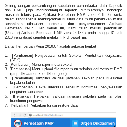
Seiring dengan perkembangan kebutuhan pemanfaatan data Dapodik
dan PMP juga menindaklanjuti laporan ditemukannya beberapa
masalah teknis pada Aplikasi Pemetaan PMP versi 2018.05, serta
dalam rangka terus meningkatkan kualitas data mutu pendidikan maka
senantiasa dilakukan perbaikan dan penyempurnaan Aplikasi
Pemetaan PMP. Oleh sebab itu, kami telah merilis pembaruan
(Updater) Aplikasi Pemetaan PMP versi 2018.07 pada tanggal 31 Juli
2018 yang dapat diunduh melalui link di bawah ini.
Daftar Pembaruan Versi 2018.07 adalah sebagai berikut :
1.
[Pembaruan] Penyesuaian untuk Sekolah Pendidikan Kerjasama
(SPK)
2.
[Pembaruan] Menu rapor mutu sekolah
3.
[Pembaruan] Menu upload file rapor mutu sekolah dari website PMP
(pmp.dikdasmen.kemdikbud.go.id)
4.
[Pembaruan] Tampilan validasi jawaban sekolah pada kuesioner
kepala sekolah
5.
[Pembaruan] Pakta Integritas sebelum konfirmasi penyelesaian
pengisian kuesioner
6.
[Perbaikan] Perbaikan validasi jawaban sekolah pada tampilan
kuesioner pengawas
7.
[Perbaikan] Perbaikan fungsi restore data