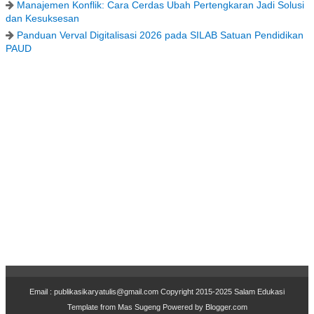
Manajemen Konflik: Cara Cerdas Ubah Pertengkaran Jadi Solusi
dan Kesuksesan
Panduan Verval Digitalisasi 2026 pada SILAB Satuan Pendidikan
PAUD
Email : publikasikaryatulis@gmail.com Copyr
i
ght 2015-2025
Salam Edukasi
Template from
Mas Sugeng
Powered by
Blogger.com