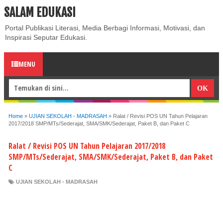
SALAM EDUKASI
ABOUT
CONTACT US
PRIVACY POLICY
DISCLAIMER
Portal Publikasi Literasi, Media Berbagi Informasi, Motivasi, dan
Inspirasi Seputar Edukasi.
MENU
Home
»
UJIAN SEKOLAH - MADRASAH
»
Ralat / Revisi POS UN Tahun Pelajaran
2017/2018 SMP/MTs/Sederajat, SMA/SMK/Sederajat, Paket B, dan Paket C
Ralat / Revisi POS UN Tahun Pelajaran 2017/2018
SMP/MTs/Sederajat, SMA/SMK/Sederajat, Paket B, dan Paket
C
UJIAN SEKOLAH - MADRASAH