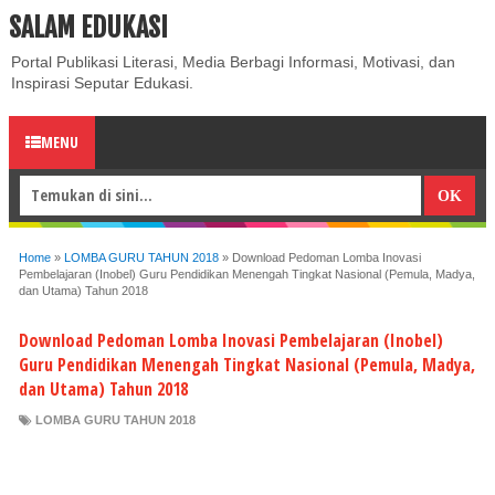
SALAM EDUKASI
ABOUT
CONTACT US
PRIVACY POLICY
DISCLAIMER
Portal Publikasi Literasi, Media Berbagi Informasi, Motivasi, dan
Inspirasi Seputar Edukasi.
MENU
Home
»
LOMBA GURU TAHUN 2018
»
Download Pedoman Lomba Inovasi
Pembelajaran (Inobel) Guru Pendidikan Menengah Tingkat Nasional (Pemula, Madya,
dan Utama) Tahun 2018
Download Pedoman Lomba Inovasi Pembelajaran (Inobel)
Guru Pendidikan Menengah Tingkat Nasional (Pemula, Madya,
dan Utama) Tahun 2018
LOMBA GURU TAHUN 2018