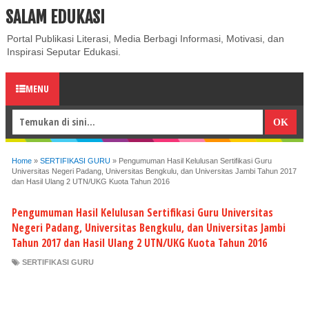
SALAM EDUKASI
ABOUT
CONTACT US
PRIVACY POLICY
DISCLAIMER
Portal Publikasi Literasi, Media Berbagi Informasi, Motivasi, dan
Inspirasi Seputar Edukasi.
MENU
Home
»
SERTIFIKASI GURU
»
Pengumuman Hasil Kelulusan Sertifikasi Guru
Universitas Negeri Padang, Universitas Bengkulu, dan Universitas Jambi Tahun 2017
dan Hasil Ulang 2 UTN/UKG Kuota Tahun 2016
Pengumuman Hasil Kelulusan Sertifikasi Guru Universitas
Negeri Padang, Universitas Bengkulu, dan Universitas Jambi
Tahun 2017 dan Hasil Ulang 2 UTN/UKG Kuota Tahun 2016
SERTIFIKASI GURU