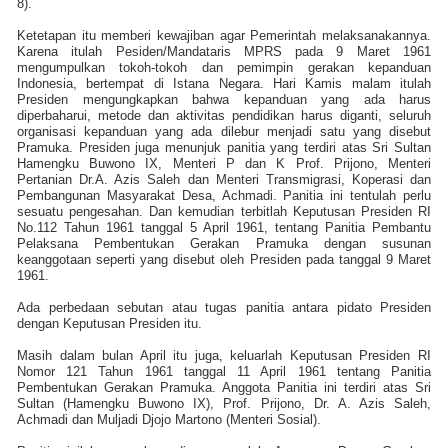
8).
Ketetapan itu memberi kewajiban agar Pemerintah melaksanakannya.
Karena itulah Pesiden/Mandataris MPRS pada 9 Maret 1961
mengumpulkan tokoh-tokoh dan pemimpin gerakan kepanduan
Indonesia, bertempat di Istana Negara. Hari Kamis malam itulah
Presiden mengungkapkan bahwa kepanduan yang ada harus
diperbaharui, metode dan aktivitas pendidikan harus diganti, seluruh
organisasi kepanduan yang ada dilebur menjadi satu yang disebut
Pramuka. Presiden juga menunjuk panitia yang terdiri atas Sri Sultan
Hamengku Buwono IX, Menteri P dan K Prof. Prijono, Menteri
Pertanian Dr.A. Azis Saleh dan Menteri Transmigrasi, Koperasi dan
Pembangunan Masyarakat Desa, Achmadi. Panitia ini tentulah perlu
sesuatu pengesahan. Dan kemudian terbitlah Keputusan Presiden RI
No.112 Tahun 1961 tanggal 5 April 1961, tentang Panitia Pembantu
Pelaksana Pembentukan Gerakan Pramuka dengan susunan
keanggotaan seperti yang disebut oleh Presiden pada tanggal 9 Maret
1961.
Ada perbedaan sebutan atau tugas panitia antara pidato Presiden
dengan Keputusan Presiden itu.
Masih dalam bulan April itu juga, keluarlah Keputusan Presiden RI
Nomor 121 Tahun 1961 tanggal 11 April 1961 tentang Panitia
Pembentukan Gerakan Pramuka. Anggota Panitia ini terdiri atas Sri
Sultan (Hamengku Buwono IX), Prof. Prijono, Dr. A. Azis Saleh,
Achmadi dan Muljadi Djojo Martono (Menteri Sosial).