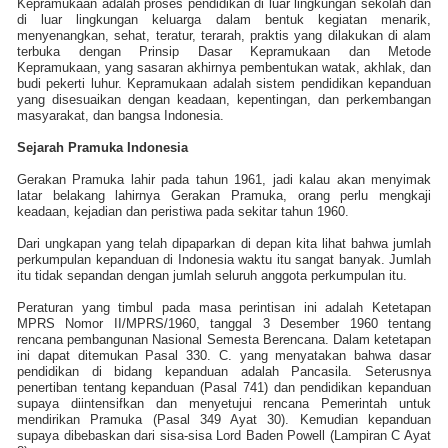
Kepramukaan adalah proses pendidikan di luar lingkungan sekolah dan
di luar lingkungan keluarga dalam bentuk kegiatan menarik,
menyenangkan, sehat, teratur, terarah, praktis yang dilakukan di alam
terbuka dengan Prinsip Dasar Kepramukaan dan Metode
Kepramukaan, yang sasaran akhirnya pembentukan watak, akhlak, dan
budi pekerti luhur. Kepramukaan adalah sistem pendidikan kepanduan
yang disesuaikan dengan keadaan, kepentingan, dan perkembangan
masyarakat, dan bangsa Indonesia.
Sejarah Pramuka Indonesia
Gerakan Pramuka lahir pada tahun 1961, jadi kalau akan menyimak
latar belakang lahirnya Gerakan Pramuka, orang perlu mengkaji
keadaan, kejadian dan peristiwa pada sekitar tahun 1960.
Dari ungkapan yang telah dipaparkan di depan kita lihat bahwa jumlah
perkumpulan kepanduan di Indonesia waktu itu sangat banyak. Jumlah
itu tidak sepandan dengan jumlah seluruh anggota perkumpulan itu.
Peraturan yang timbul pada masa perintisan ini adalah Ketetapan
MPRS Nomor II/MPRS/1960, tanggal 3 Desember 1960 tentang
rencana pembangunan Nasional Semesta Berencana. Dalam ketetapan
ini dapat ditemukan Pasal 330. C. yang menyatakan bahwa dasar
pendidikan di bidang kepanduan adalah Pancasila. Seterusnya
penertiban tentang kepanduan (Pasal 741) dan pendidikan kepanduan
supaya diintensifkan dan menyetujui rencana Pemerintah untuk
mendirikan Pramuka (Pasal 349 Ayat 30). Kemudian kepanduan
supaya dibebaskan dari sisa-sisa Lord Baden Powell (Lampiran C Ayat