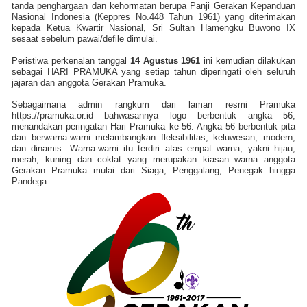
tanda penghargaan dan kehormatan berupa Panji Gerakan Kepanduan
Nasional Indonesia (Keppres No.448 Tahun 1961) yang diterimakan
kepada Ketua Kwartir Nasional, Sri Sultan Hamengku Buwono IX
sesaat sebelum pawai/defile dimulai.
Peristiwa perkenalan tanggal
14 Agustus 1961
ini kemudian dilakukan
sebagai HARI PRAMUKA yang setiap tahun diperingati oleh seluruh
jajaran dan anggota Gerakan Pramuka.
Sebagaimana admin rangkum dari laman resmi Pramuka
https://pramuka.or.id bahwasannya logo berbentuk angka 56,
menandakan peringatan Hari Pramuka ke-56. Angka 56 berbentuk pita
dan berwarna-warni melambangkan fleksibilitas, keluwesan, modern,
dan dinamis. Warna-warni itu terdiri atas empat warna, yakni hijau,
merah, kuning dan coklat yang merupakan kiasan warna anggota
Gerakan Pramuka mulai dari Siaga, Penggalang, Penegak hingga
Pandega.