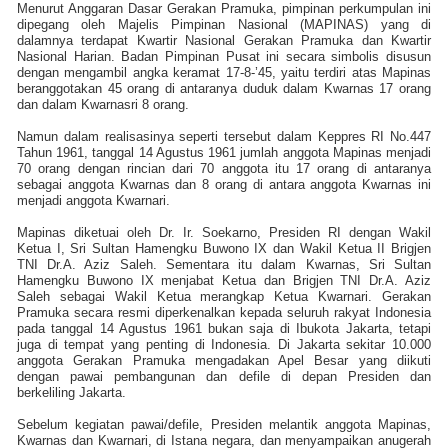
Menurut Anggaran Dasar Gerakan Pramuka, pimpinan perkumpulan ini
dipegang oleh Majelis Pimpinan Nasional (MAPINAS) yang di
dalamnya terdapat Kwartir Nasional Gerakan Pramuka dan Kwartir
Nasional Harian. Badan Pimpinan Pusat ini secara simbolis disusun
dengan mengambil angka keramat 17-8-’45, yaitu terdiri atas Mapinas
beranggotakan 45 orang di antaranya duduk dalam Kwarnas 17 orang
dan dalam Kwarnasri 8 orang.
Namun dalam realisasinya seperti tersebut dalam Keppres RI No.447
Tahun 1961, tanggal 14 Agustus 1961 jumlah anggota Mapinas menjadi
70 orang dengan rincian dari 70 anggota itu 17 orang di antaranya
sebagai anggota Kwarnas dan 8 orang di antara anggota Kwarnas ini
menjadi anggota Kwarnari.
Mapinas diketuai oleh Dr. Ir. Soekarno, Presiden RI dengan Wakil
Ketua I, Sri Sultan Hamengku Buwono IX dan Wakil Ketua II Brigjen
TNI Dr.A. Aziz Saleh. Sementara itu dalam Kwarnas, Sri Sultan
Hamengku Buwono IX menjabat Ketua dan Brigjen TNI Dr.A. Aziz
Saleh sebagai Wakil Ketua merangkap Ketua Kwarnari. Gerakan
Pramuka secara resmi diperkenalkan kepada seluruh rakyat Indonesia
pada tanggal 14 Agustus 1961 bukan saja di Ibukota Jakarta, tetapi
juga di tempat yang penting di Indonesia. Di Jakarta sekitar 10.000
anggota Gerakan Pramuka mengadakan Apel Besar yang diikuti
dengan pawai pembangunan dan defile di depan Presiden dan
berkeliling Jakarta.
Sebelum kegiatan pawai/defile, Presiden melantik anggota Mapinas,
Kwarnas dan Kwarnari, di Istana negara, dan menyampaikan anugerah