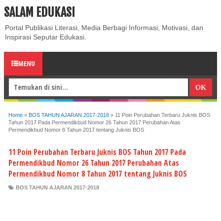
SALAM EDUKASI
ABOUT
CONTACT US
PRIVACY POLICY
DISCLAIMER
Portal Publikasi Literasi, Media Berbagi Informasi, Motivasi, dan
Inspirasi Seputar Edukasi.
MENU
Home
»
BOS TAHUN AJARAN 2017-2018
»
11 Poin Perubahan Terbaru Juknis BOS
Tahun 2017 Pada Permendikbud Nomor 26 Tahun 2017 Perubahan Atas
Permendikbud Nomor 8 Tahun 2017 tentang Juknis BOS
11 Poin Perubahan Terbaru Juknis BOS Tahun 2017 Pada
Permendikbud Nomor 26 Tahun 2017 Perubahan Atas
Permendikbud Nomor 8 Tahun 2017 tentang Juknis BOS
BOS TAHUN AJARAN 2017-2018