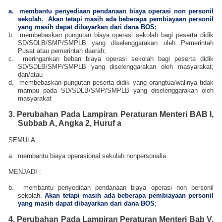
a.
membantu penyediaan pendanaan biaya operasi non personil
sekolah. Akan tetapi masih ada beberapa pembiayaan personil
yang masih dapat dibayarkan dari dana BOS;
b.
membebaskan pungutan biaya operasi sekolah bagi peserta didik
SD/SDLB/SMP/SMPLB yang diselenggarakan oleh Pemerintah
Pusat atau pemerintah daerah;
c.
meringankan beban biaya operasi sekolah bagi peserta didik
SD/SDLB/SMP/SMPLB yang diselenggarakan oleh masyarakat;
dan/atau
d.
membebaskan pungutan peserta didik yang orangtua/walinya tidak
mampu pada SD/SDLB/SMP/SMPLB yang diselenggarakan oleh
masyarakat
3. Perubahan Pada
Lampiran Peraturan Menteri
BAB I,
Subbab A, Angka 2, Huruf a
SEMULA :
a.
membantu biaya operasional sekolah nonpersonalia
MENJADI
:
b.
membantu penyediaan pendanaan biaya operasi non personil
sekolah.
Akan tetapi masih ada beberapa pembiayaan personil
yang masih dapat dibayarkan dari dana BOS
;
4. Perubahan Pada
Lampiran Peraturan Menteri
Bab V,