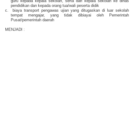
guru kepada kepala sekolah, serta dari kepala sekolah ke dinas
pendidikan dan kepada orang tua/wali peserta didik
c.
biaya transport pengawas ujian yang ditugaskan di luar sekolah
tempat mengajar, yang tidak dibiayai oleh Pemerintah
Pusat/pemerintah daerah
MENJADI
: