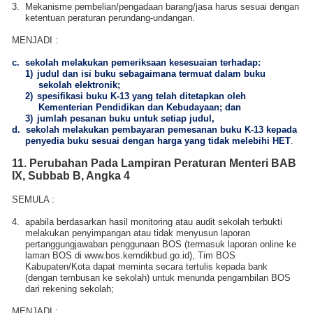
3.
Mekanisme pembelian/pengadaan barang/jasa harus sesuai dengan
ketentuan peraturan perundang-undangan.
MENJADI
:
c.
sekolah melakukan pemeriksaan kesesuaian terhadap:
1)
judul dan isi buku sebagaimana termuat dalam buku
sekolah elektronik;
2)
spesifikasi buku K-13 yang telah ditetapkan oleh
Kementerian Pendidikan dan Kebudayaan; dan
3)
jumlah pesanan buku untuk setiap judul,
d.
sekolah melakukan pembayaran pemesanan buku K-13 kepada
penyedia buku sesuai dengan harga yang tidak melebihi HET
.
11. Perubahan Pada
Lampiran Peraturan Menteri
BAB
IX, Subbab B, Angka 4
SEMULA :
4.
apabila berdasarkan hasil monitoring atau audit sekolah terbukti
melakukan penyimpangan atau tidak menyusun laporan
pertanggungjawaban penggunaan BOS (termasuk laporan online ke
laman BOS di www.bos.kemdikbud.go.id), Tim BOS
Kabupaten/Kota dapat meminta secara tertulis kepada bank
(dengan tembusan ke sekolah) untuk menunda pengambilan BOS
dari rekening sekolah;
MENJADI
: