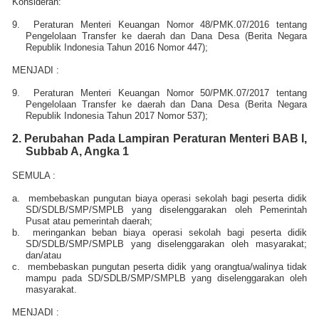
Konsideran:
9.
Peraturan Menteri Keuangan Nomor 48/PMK.07/2016 tentang
Pengelolaan Transfer ke daerah dan Dana Desa (Berita Negara
Republik Indonesia Tahun 2016 Nomor 447);
MENJADI
:
9.
Peraturan Menteri Keuangan Nomor 50/PMK.07/2017 tentang
Pengelolaan Transfer ke daerah dan Dana Desa (Berita Negara
Republik Indonesia Tahun 2017 Nomor 537);
2. Perubahan Pada
Lampiran Peraturan Menteri
BAB I,
Subbab A, Angka 1
SEMULA :
a.
membebaskan pungutan biaya operasi sekolah bagi peserta didik
SD/SDLB/SMP/SMPLB yang diselenggarakan oleh Pemerintah
Pusat atau pemerintah daerah;
b.
meringankan beban biaya operasi sekolah bagi peserta didik
SD/SDLB/SMP/SMPLB yang diselenggarakan oleh masyarakat;
dan/atau
c.
membebaskan pungutan peserta didik yang orangtua/walinya tidak
mampu pada SD/SDLB/SMP/SMPLB yang diselenggarakan oleh
masyarakat.
MENJADI
: