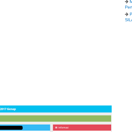
M
Per
P
SIL