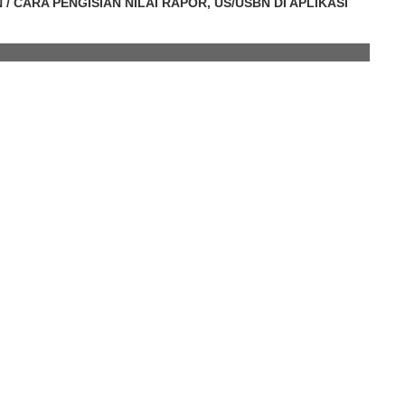
 CARA PENGISIAN NILAI RAPOR, US/USBN DI APLIKASI