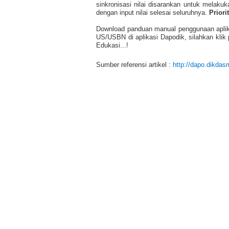
sinkronisasi nilai disarankan untuk melaku
dengan input nilai selesai seluruhnya.
Priori
Download panduan manual penggunaan aplikasi
US/USBN di aplikasi Dapodik, silahkan klik
Edukasi...!
Sumber referensi artikel :
http://dapo.dikda