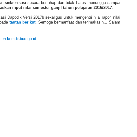
kan sinkronisasi secara bertahap dan tidak harus menunggu sampai
taskan input nilai semester ganjil tahun pelajaran 2016/2017
.
 Dapodik Versi 2017b sekaligus untuk mengentri nilai rapor, nilai
 pada
tautan berikut
. Semoga bermanfaat dan terimakasih... Salam
smen.kemdikbud.go.id