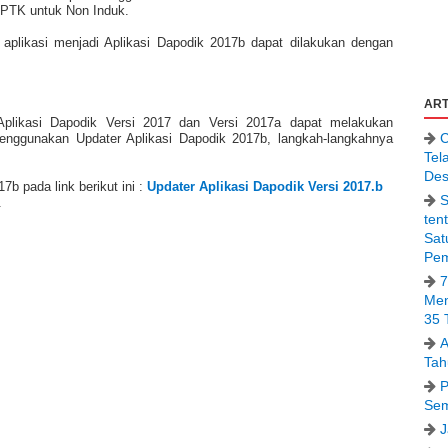
PTK untuk Non Induk.
aplikasi menjadi Aplikasi Dapodik 2017b dapat dilakukan dengan
ART
plikasi Dapodik Versi 2017 dan Versi 2017a dapat melakukan
C
nggunakan Updater Aplikasi Dapodik 2017b, langkah-langkahnya
Tel
Des
b pada link berikut ini :
Updater Aplikasi Dapodik Versi 2017.b
S
.
ten
Sat
Pem
7
Men
35 
A
Tah
P
Sem
J