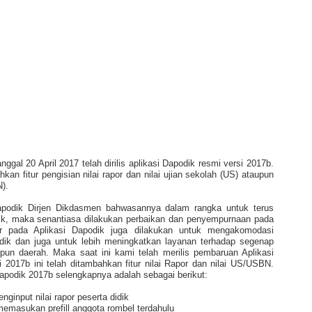
gal 20 April 2017 telah dirilis aplikasi Dapodik resmi versi 2017b.
hkan fitur pengisian nilai rapor dan nilai ujian sekolah (US) ataupun
N).
 Dapodik Dirjen Dikdasmen bahwasannya dalam rangka untuk terus
ik, maka senantiasa dilakukan perbaikan dan penyempurnaan pada
tur pada Aplikasi Dapodik juga dilakukan untuk mengakomodasi
ik dan juga untuk lebih meningkatkan layanan terhadap segenap
upun daerah. Maka saat ini kami telah merilis pembaruan Aplikasi
 2017b ini telah ditambahkan fitur nilai Rapor dan nilai US/USBN.
apodik 2017b selengkapnya adalah sebagai berikut:
nput nilai rapor peserta didik
masukan prefill anggota rombel terdahulu