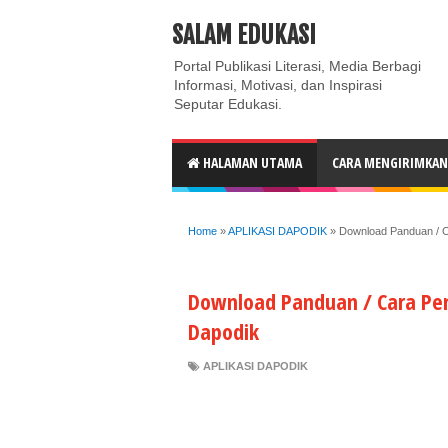
ABOUT
CONTACT US
PRIVACY POLICY
DISC
SALAM EDUKASI
Portal Publikasi Literasi, Media Berbagi
Informasi, Motivasi, dan Inspirasi
Seputar Edukasi.
HALAMAN UTAMA
CARA MENGIRIMKAN 
Home
»
APLIKASI DAPODIK
»
Download Panduan / Ca
Download Panduan / Cara Peng
Dapodik
APLIKASI DAPODIK