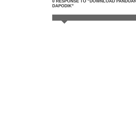
0 RESPONSE TO "DOWNLOAD PANDUAN /
DAPODIK"