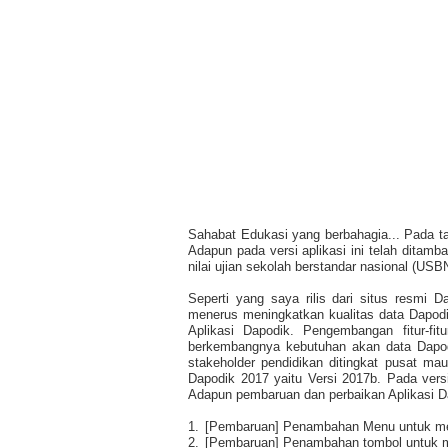
Sahabat Edukasi yang berbahagia... Pada tang
Adapun pada versi aplikasi ini telah ditamba
nilai ujian sekolah berstandar nasional (USB
Seperti yang saya rilis dari situs resmi
menerus meningkatkan kualitas data Dapod
Aplikasi Dapodik. Pengembangan fitur-fi
berkembangnya kebutuhan akan data Dapod
stakeholder pendidikan ditingkat pusat ma
Dapodik 2017 yaitu Versi 2017b. Pada versi
Adapun pembaruan dan perbaikan Aplikasi D
1.
[Pembaruan] Penambahan Menu untuk mengi
2.
[Pembaruan] Penambahan tombol untuk me