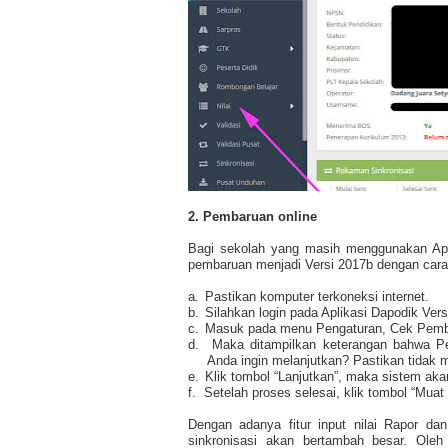
2. Pembaruan online
Bagi sekolah yang masih menggunakan Apl
pembaruan menjadi Versi 2017b dengan cara 
a.
Pastikan komputer terkoneksi internet.
b.
Silahkan login pada Aplikasi Dapodik Vers
c.
Masuk pada menu Pengaturan, Cek Pembar
d.
Maka ditampilkan keterangan bahwa P
Anda ingin melanjutkan? Pastikan tidak 
e.
Klik tombol “Lanjutkan”, maka sistem a
f.
Setelah proses selesai, klik tombol “Mua
Dengan adanya fitur input nilai Rapor d
sinkronisasi akan bertambah besar. Oleh