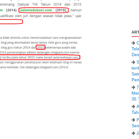
ART
C
Tel
Des
S
ten
Sat
Pem
7
Men
35 
A
Tah
P
Sem
J