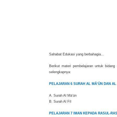
Sahabat Edukasi yang berbahagia...
Berikut materi pembelajaran untuk bidang 
selengkapnya:
PELAJARAN 6 SURAH AL MÄ‘ÜN DAN AL 
A. Surah Al Mä‘ün
B. Surah Al Fïl
PELAJARAN 7 IMAN KEPADA RASUL-RA