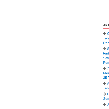
ART
C
Tel
Des
S
ten
Sat
Pem
7
Men
35 
A
Tah
P
Sem
J