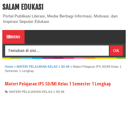
SALAM EDUKASI
ABOUT
CONTACT US
PRIVACY POLICY
DISCLAIMER
Portal Publikasi Literasi, Media Berbagi Informasi, Motivasi, dan
Inspirasi Seputar Edukasi.
MENU
Home
»
MATERI PELAJARAN KELAS 1 SD MI
»
Materi Pelajaran IPS SD/MI Kelas 1
Semester 1 Lengkap
Materi Pelajaran IPS SD/MI Kelas 1 Semester 1 Lengkap
MATERI PELAJARAN KELAS 1 SD MI