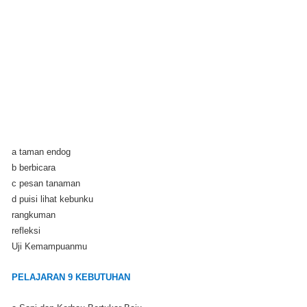
a taman endog
b berbicara
c pesan tanaman
d puisi lihat kebunku
rangkuman
refleksi
Uji Kemampuanmu
PELAJARAN 9 KEBUTUHAN