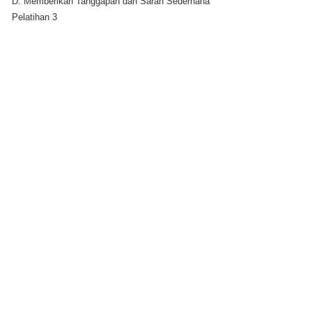
D. Memberikan Tanggapan dan Saran Sederhana
Pelatihan 3