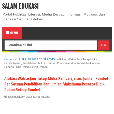
SALAM EDUKASI
ABOUT
CONTACT US
PRIVACY POLICY
DISCLAIMER
Portal Publikasi Literasi, Media Berbagi Informasi, Motivasi, dan
Inspirasi Seputar Edukasi.
MENU
Home
»
KURIKULUM 2013 EDISI REVISI
»
Alokasi Waktu Jam Tatap Muka
Pembelajaran, Jumlah Rombel Per Satuan Pendidikan dan Jumlah Maksimum
Peserta Didik Dalam Setiap Rombel
Alokasi Waktu Jam Tatap Muka Pembelajaran, Jumlah Rombel
Per Satuan Pendidikan dan Jumlah Maksimum Peserta Didik
Dalam Setiap Rombel
KURIKULUM 2013 EDISI REVISI