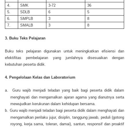
4.
SMK
3-72
36
5.
SDLB
6
5
6.
SMPLB
3
8
7.
SMALB
3
8
3. Buku Teks Pelajaran
Buku teks pelajaran digunakan untuk meningkatkan efisiensi dan
efektifitas pembelajaran yang jumlahnya disesuaikan dengan
kebutuhan peserta didik.
4. Pengelolaan Kelas dan Laboratorium
a.
Guru wajib menjadi teladan yang baik bagi peserta didik dalam
menghayati dan mengamalkan ajaran agama yang dianutnya serta
mewujudkan kerukunan dalam kehidupan bersama.
b.
Guru wajib menjadi teladan bagi peserta didik dalam menghayati dan
mengamalkan perilaku jujur, disiplin, tanggung jawab, peduli (gotong
royong, kerja sama, toleran, damai), santun, responsif dan proaktif