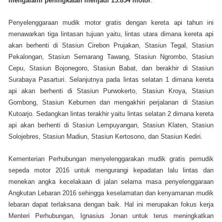
mengalami peningkatan menjadi 15.834 motor
.
Penyelenggaraan mudik motor gratis dengan kereta api tahun ini
menawarkan tiga lintasan tujuan yaitu, lintas utara dimana kereta api
akan berhenti di Stasiun Cirebon Prujakan, Stasiun Tegal, Stasiun
Pekalongan, Stasiun Semarang Tawang, Stasiun Ngrombo, Stasiun
Cepu, Stasiun Bojonegoro, Stasiun Babat, dan berakhir di Stasiun
Surabaya Pasarturi. Selanjutnya pada lintas selatan 1 dimana kereta
api akan berhenti di Stasiun Purwokerto, Stasiun Kroya, Stasiun
Gombong, Stasiun Kebumen dan mengakhiri perjalanan di Stasiun
Kutoarjo. Sedangkan lintas terakhir yaitu lintas selatan 2 dimana kereta
api akan berhenti di Stasiun Lempuyangan, Stasiun Klaten, Stasiun
Solojebres, Stasiun Madiun, Stasiun Kertosono, dan Stasiun Kediri.
Kementerian Perhubungan menyelenggarakan mudik gratis pemudik
sepeda motor 2016 untuk mengurangi kepadatan lalu lintas dan
menekan angka kecelakaan di jalan selama masa penyelenggaraan
Angkutan Lebaran 2016 sehingga keselamatan dan kenyamanan mudik
lebaran dapat terlaksana dengan baik. Hal ini merupakan fokus kerja
Menteri Perhubungan, Ignasius Jonan untuk terus meningkatkan