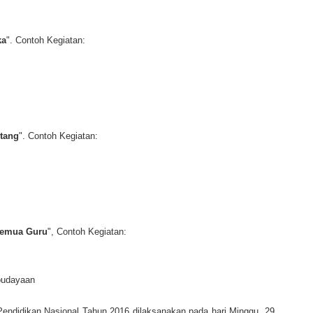
ka
". Contoh Kegiatan:
ntang
". Contoh Kegiatan:
Semua Guru
", Contoh Kegiatan:
budayaan
Pendidikan Nasional Tahun 2016 dilaksanakan pada hari Minggu, 29