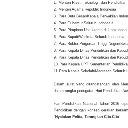
1.
Menteri Riset, Teknologi, dan Pendidikan 
2.
Menteri Agama Republik Indonesia
3.
Para Duta Besar/Kepala Perwakilan Indone
4.
Para Gubemur Seluruh Indonesia
5.
Para Pimpinan Unit Utama di Lingkungan
6.
Para Bupati/Walikota Seluruh Indonesia
7.
Para Rektor Perguruan Tinggi Negeri/Swa
8.
Para Kepala Dinas Pendidikan dan Kebuda
9.
Para Kepala Dinas Pendidikan dan Kebud
10.
Para Kepala UPT Kementerian Pendidika
11.
Para Kepala Sekolah/Madrasah Seluruh I
Dalam surat yang ditandatangani oleh Me
dalam rangka peringatan Hari Pendidikan Nas
Hari Pendidikan Nasional Tahun 2016 dip
Pendidikan dengan konsep gerakan bersa
"
Nyalakan Pelita, Terangkan Cita-Cita
".