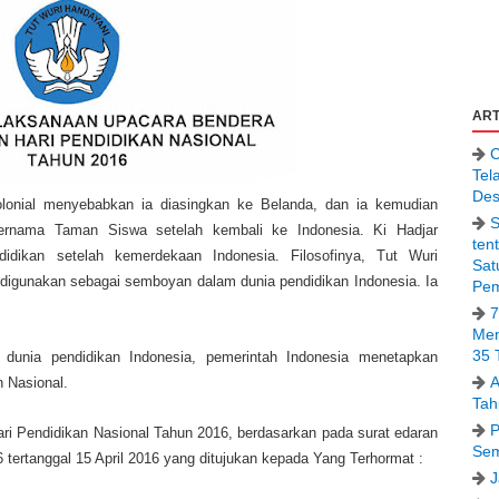
ART
C
Tel
Des
kolonial menyebabkan ia diasingkan ke Belanda, dan ia kemudian
S
ernama Taman Siswa setelah kembali ke Indonesia. Ki Hadjar
ten
idikan setelah kemerdekaan Indonesia. Filosofinya, Tut Wuri
Sat
 digunakan sebagai semboyan dalam dunia pendidikan Indonesia. Ia
Pem
7
Men
35 
 dunia pendidikan Indonesia, pemerintah Indonesia menetapkan
A
n Nasional.
Tah
P
ari Pendidikan Nasional Tahun 2016, berdasarkan pada surat edaran
Sem
rtanggal 15 April 2016 yang ditujukan kepada Yang Terhormat :
J