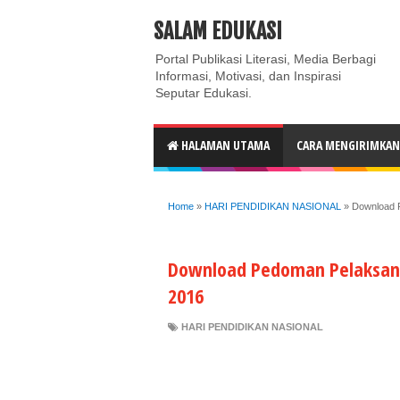
ABOUT
CONTACT US
PRIVACY POLICY
DISC
SALAM EDUKASI
Portal Publikasi Literasi, Media Berbagi
Informasi, Motivasi, dan Inspirasi
Seputar Edukasi.
HALAMAN UTAMA
CARA MENGIRIMKAN 
Home
»
HARI PENDIDIKAN NASIONAL
»
Download 
Download Pedoman Pelaksana
2016
HARI PENDIDIKAN NASIONAL