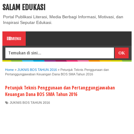
SALAM EDUKASI
ABOUT
CONTACT US
PRIVACY POLICY
DISCLAIMER
Portal Publikasi Literasi, Media Berbagi Informasi, Motivasi, dan
Inspirasi Seputar Edukasi.
MENU
Home
»
JUKNIS BOS TAHUN 2016
»
Petunjuk Teknis Penggunaan dan
Pertanggungjawaban Keuangan Dana BOS SMA Tahun 2016
Petunjuk Teknis Penggunaan dan Pertanggungjawaban
Keuangan Dana BOS SMA Tahun 2016
JUKNIS BOS TAHUN 2016