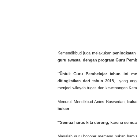
Kemendikbud juga melakukan
peningkatan
guru swasta, dengan program Guru Pemb
‘”
Üntuk Guru Pembelajar tahun ini me
ditingkatkan dari tahun 2015
, yang angg
menjadi wilayah tugas dan kewenangan Kem
Menurut Mendikbud Anies Baswedan,
buka
bukan
.
“
’Semua harus kita dorong, karena semu
Masalah guru honorer memang bukan hanya s