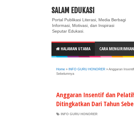
ABOUT
CONTACT US
PRIVACY POLICY
DISC
SALAM EDUKASI
Portal Publikasi Literasi, Media Berbagi
Informasi, Motivasi, dan Inspirasi
Seputar Edukasi.
HALAMAN UTAMA
CARA MENGIRIMKAN 
Home
»
INFO GURU HONORER
»
Anggaran Insenti
Sebelumnya
Anggaran Insentif dan Pelati
Ditingkatkan Dari Tahun Seb
INFO GURU HONORER