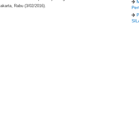
M
karta, Rabu (3/02/2016).
Per
P
SIL