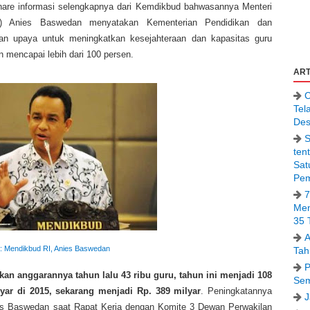
share informasi selengkapnya dari Kemdikbud bahwasannya Menteri
d) Anies Baswedan menyatakan Kementerian Pendidikan dan
n upaya untuk meningkatkan kesejahteraan dan kapasitas guru
 mencapai lebih dari 100 persen.
ART
C
Tel
Des
S
ten
Sat
Pem
7
Men
35 
A
 : Mendikbud RI, Anies Baswedan
Tah
P
kan anggarannya tahun lalu 43 ribu guru, tahun ini menjadi 108
Sem
yar di 2015, sekarang menjadi Rp. 389 milyar
. Peningkatannya
J
ies Baswedan saat Rapat Kerja dengan Komite 3 Dewan Perwakilan