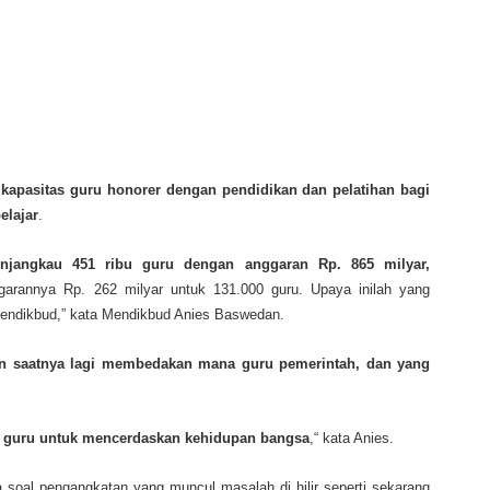
 kapasitas guru honorer dengan pendidikan dan pelatihan bagi
elajar
.
njangkau 451 ribu guru dengan anggaran Rp. 865 milyar,
arannya Rp. 262 milyar untuk 131.000 guru. Upaya inilah yang
endikbud,” kata Mendikbud Anies Baswedan.
n saatnya lagi membedakan mana guru pemerintah, dan yang
a guru untuk mencerdaskan kehidupan bangsa
,“ kata Anies.
oal pengangkatan yang muncul masalah di hilir seperti sekarang