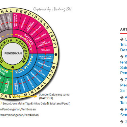
ART
C
Tel
Des
S
ten
Sat
Pem
7
Men
35 
A
Tah
P
Sem
J