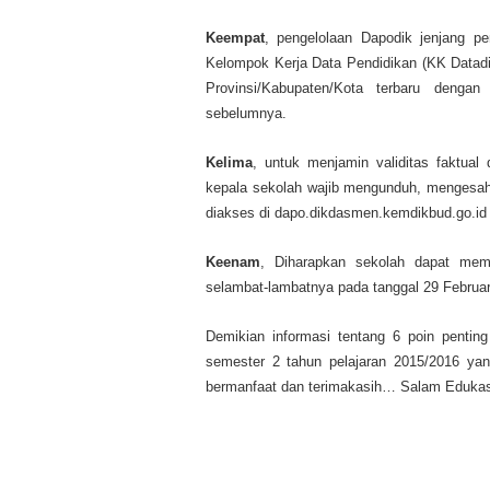
Keempat
, pengelolaan Dapodik jenjang p
Kelompok Kerja Data Pendidikan (KK Datad
Provinsi/Kabupaten/Kota terbaru denga
sebelumnya.
Kelima
, untuk menjamin validitas faktual
kepala sekolah wajib mengunduh, mengesah
diakses di dapo.dikdasmen.kemdikbud.go.id
Keenam
, Diharapkan sekolah dapat mem
selambat-lambatnya pada tanggal 29 Februar
Demikian informasi tentang 6 poin penting
semester 2 tahun pelajaran 2015/2016 yan
bermanfaat dan terimakasih… Salam Eduka