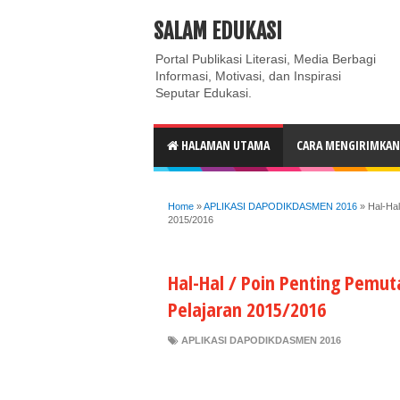
ABOUT
CONTACT US
PRIVACY POLICY
DISC
SALAM EDUKASI
Portal Publikasi Literasi, Media Berbagi
Informasi, Motivasi, dan Inspirasi
Seputar Edukasi.
HALAMAN UTAMA
CARA MENGIRIMKAN 
Home
»
APLIKASI DAPODIKDASMEN 2016
»
Hal-Ha
2015/2016
Hal-Hal / Poin Penting Pemu
Pelajaran 2015/2016
APLIKASI DAPODIKDASMEN 2016