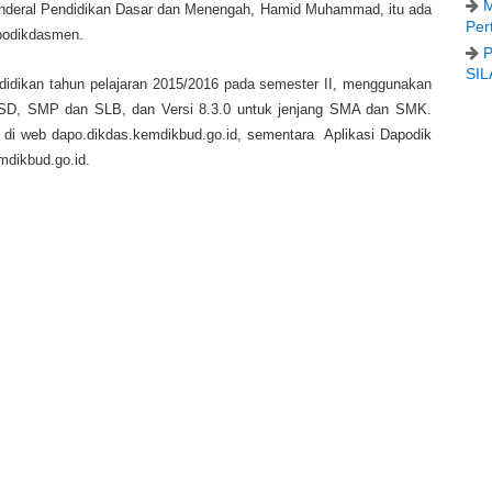
M
Jenderal Pendidikan Dasar dan Menengah, Hamid Muhammad, itu ada
Per
podikdasmen.
P
SIL
didikan tahun pelajaran 2015/2016 pada semester II, menggunakan
ng SD, SMP dan SLB, dan Versi 8.3.0 untuk jenjang SMA dan SMK.
s di web dapo.dikdas.kemdikbud.go.id, sementara Aplikasi Dapodik
mdikbud.go.id.