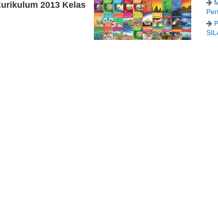
M
urikulum 2013 Kelas
Per
P
SIL