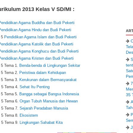
rikulum 2013 Kelas V SD/MI :
Pendidikan Agama Buddha dan Budi Pekerti
Pendidikan Agama Hindu dan Budi Pekerti
ART
 5
Pendidikan Agama Islam dan Budi Pekerti
C
Pendidikan Agama Katolik dan Budi Pekerti
Tel
Pendidikan Agama Konghucu dan Budi Pekerti
Des
Pendidikan Agama Kristen dan Budi Pekerti
S
ten
 5 Tema 1.
Benda-benda di Lingkungan Sekitar
Sat
 5 Tema 2.
Peristiwa dalam Kehidupan
Pem
 5 Tema 3.
Kerukunan dalam Bermasyarakat
7
 5 Tema 4.
Sehat Itu Penting
Men
 5 Tema 5.
Bangga sebagai Bangsa Indonesia
35 
 5 Tema 6.
Organ Tubuh Manusia dan Hewan
A
Tah
 5 Tema 7.
Sejarah Peradaban Manusia
P
 5 Tema 8.
Ekosistem
Sem
 5 Tema 9.
Lingkungan Sahabat Kita
J