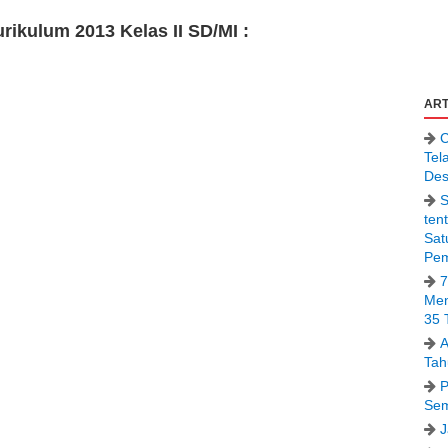
ikulum 2013 Kelas II SD/MI :
ART
C
Tel
Des
S
ten
Sat
Pem
7
Men
35 
A
Tah
P
Sem
J