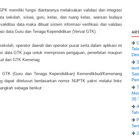
K memiliki fungsi diantaranya melaksakan validasi dan integrasi
ta sekolah, siswa, guru, kelas, dan ruang kelas, warisan budaya
iditas data maka dibuat sistem informasi verifikasi dan validasi
idasi data Guru dan Tenaga Kependidikan (Verval GTK).
ART
C
sekolah, operator daerah dan operator pusat serta dalam aplikasi ini
Tel
idasi data GTK juga untuk memproses pengajuan, penerbitan maupun
Des
bud dan GTK Kemenag.
S
ten
Sat
ruh GTK (Guru dan Tenaga Kependidikan) Kemendikbud/Kemenang
Pem
 dapat ditelusuri berdasarkan nomor NUPTK yakni melalui links
7
ngkah sebagai berikut :
Men
35 
A
Tah
P
Sem
J