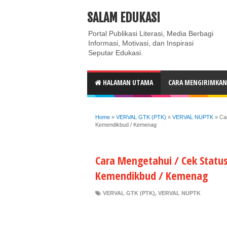
ABOUT
CONTACT US
PRIVACY POLICY
DISC
SALAM EDUKASI
Portal Publikasi Literasi, Media Berbagi
Informasi, Motivasi, dan Inspirasi
Seputar Edukasi.
HALAMAN UTAMA
CARA MENGIRIMKAN 
Home
»
VERVAL GTK (PTK)
»
VERVAL NUPTK
»
Ca
Kemendikbud / Kemenag
Cara Mengetahui / Cek Statu
Kemendikbud / Kemenag
VERVAL GTK (PTK)
,
VERVAL NUPTK