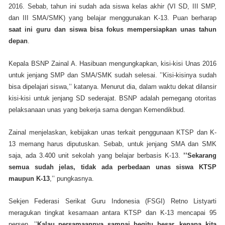
2016. Sebab, tahun ini sudah ada siswa kelas akhir (VI SD, III SMP,
dan III SMA/SMK) yang belajar menggunakan K-13. Puan berharap
saat ini guru dan siswa bisa fokus mempersiapkan unas tahun
depan
.
Kepala BSNP Zainal A. Hasibuan mengungkapkan, kisi-kisi Unas 2016
untuk jenjang SMP dan SMA/SMK sudah selesai. ’’Kisi-kisinya sudah
bisa dipelajari siswa,’’ katanya. Menurut dia, dalam waktu dekat dilansir
kisi-kisi untuk jenjang SD sederajat. BSNP adalah pemegang otoritas
pelaksanaan unas yang bekerja sama dengan Kemendikbud.
Zainal menjelaskan, kebijakan unas terkait penggunaan KTSP dan K-
13 memang harus diputuskan. Sebab, untuk jenjang SMA dan SMK
saja, ada 3.400 unit sekolah yang belajar berbasis K-13.
’’Sekarang
semua sudah jelas, tidak ada perbedaan unas siswa KTSP
maupun K-13
,’’ pungkasnya.
Sekjen Federasi Serikat Guru Indonesia (FSGI) Retno Listyarti
meragukan tingkat kesamaan antara KTSP dan K-13 mencapai 95
persen. ’’
Kalau persamaannya sampai begitu besar, kenapa kita