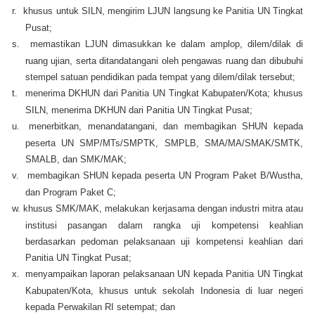
r.
khusus untuk SILN, mengirim LJUN langsung ke Panitia UN Tingkat
Pusat;
s.
memastikan LJUN dimasukkan ke dalam amplop, dilem/dilak di
ruang ujian, serta ditandatangani oleh pengawas ruang dan dibubuhi
stempel satuan pendidikan pada tempat yang dilem/dilak tersebut;
t.
menerima DKHUN dari Panitia UN Tingkat Kabupaten/Kota; khusus
SILN, menerima DKHUN dari Panitia UN Tingkat Pusat;
u.
menerbitkan, menandatangani, dan membagikan SHUN kepada
peserta UN SMP/MTs/SMPTK, SMPLB, SMA/MA/SMAK/SMTK,
SMALB, dan SMK/MAK;
v.
membagikan SHUN kepada peserta UN Program Paket B/Wustha,
dan Program Paket C;
w.
khusus SMK/MAK, melakukan kerjasama dengan industri mitra atau
institusi pasangan dalam rangka uji kompetensi keahlian
berdasarkan pedoman pelaksanaan uji kompetensi keahlian dari
Panitia UN Tingkat Pusat;
x.
menyampaikan laporan pelaksanaan UN kepada Panitia UN Tingkat
Kabupaten/Kota, khusus untuk sekolah Indonesia di luar negeri
kepada Perwakilan RI setempat; dan