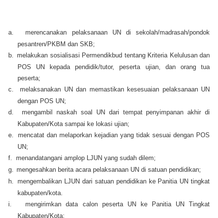
a.
merencanakan pelaksanaan UN di sekolah/madrasah/pondok
pesantren/PKBM dan SKB;
b.
melakukan sosialisasi Permendikbud tentang Kriteria Kelulusan dan
POS UN kepada pendidik/tutor, peserta ujian, dan orang tua
peserta;
c.
melaksanakan UN dan memastikan kesesuaian pelaksanaan UN
dengan POS UN;
d.
mengambil naskah soal UN dari tempat penyimpanan akhir di
Kabupaten/Kota sampai ke lokasi ujian;
e.
mencatat dan melaporkan kejadian yang tidak sesuai dengan POS
UN;
f.
menandatangani amplop LJUN yang sudah dilem;
g.
mengesahkan berita acara pelaksanaan UN di satuan pendidikan;
h.
mengembalikan LJUN dari satuan pendidikan ke Panitia UN tingkat
kabupaten/kota.
i.
mengirimkan data calon peserta UN ke Panitia UN Tingkat
Kabupaten/Kota;