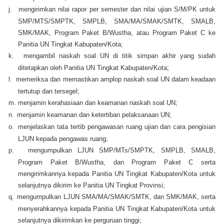
j.
mengirimkan nilai rapor per semester dan nilai ujian S/M/PK untuk
SMP/MTS/SMPTK, SMPLB, SMA/MA/SMAK/SMTK, SMALB,
SMK/MAK, Program Paket B/Wustha, atau Program Paket C ke
Panitia UN Tingkat Kabupaten/Kota;
k.
mengambil naskah soal UN di titik simpan akhir yang sudah
ditetapkan oleh Panitia UN Tingkat Kabupaten/Kota;
l.
memeriksa dan memastikan amplop naskah soal UN dalam keadaan
tertutup dan tersegel;
m.
menjamin kerahasiaan dan keamanan naskah soal UN;
n.
menjamin keamanan dan ketertiban pelaksanaan UN;
o.
menjelaskan tata tertib pengawasan ruang ujian dan cara pengisian
LJUN kepada pengawas ruang;
p.
mengumpulkan LJUN SMP/MTs/SMPTK, SMPLB, SMALB,
Program Paket B/Wustha, dan Program Paket C serta
mengirimkannya kepada Panitia UN Tingkat Kabupaten/Kota untuk
selanjutnya dikirim ke Panitia UN Tingkat Provinsi;
q.
mengumpulkan LJUN SMA/MA/SMAK/SMTK, dan SMK/MAK, serta
menyerahkannya kepada Panitia UN Tingkat Kabupaten/Kota untuk
selanjutnya dikirimkan ke perguruan tinggi;