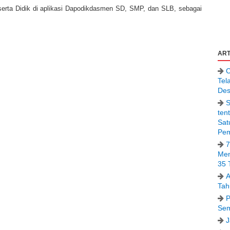
serta Didik di aplikasi Dapodikdasmen SD, SMP, dan SLB, sebagai
ART
C
Tel
Des
S
ten
Sat
Pem
7
Men
35 
A
Tah
P
Sem
J