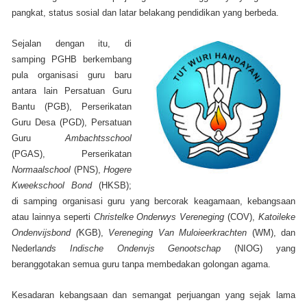
pangkat, status sosial dan latar belakang pendidikan yang berbeda.
Sejalan dengan itu, di
samping PGHB berkembang
pula organisasi guru baru
antara lain Persatuan Guru
Bantu (PGB), Perserikatan
Guru Desa (PGD), Persatuan
Guru
Ambachtsschool
(PGAS), Perserikatan
Normaalschool
(PNS),
Hogere
Kweekschool Bond
(HKSB);
di samping organisasi guru yang bercorak keagamaan, kebangsaan
atau lainnya seperti
Christelke Onderwys Vereneging
(COV),
Katoileke
Ondenvijsbond (
KGB),
Vereneging Van Muloieerkrachten
(WM), dan
Nederl
ands Indische Ondenvjs Genootschap
(NIOG) yang
beranggotakan semua guru tanpa membedakan golongan agama.
Kesadaran kebangsaan dan semangat perjuangan yang sejak lama