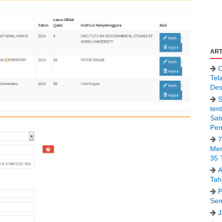
ART
C
Tel
Des
S
ten
Sat
Pem
7
Men
35 
A
Tah
P
Sem
J